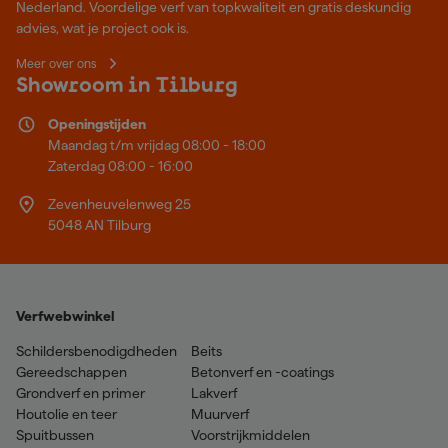
Nederland. Voordelige verf van topkwaliteit en gratis deskundig
advies, wat je project ook is.
Meer over ons
Showroom in Tilburg
Openingstijden
Maandag t/m vrijdag 08:00 - 18:00
Zaterdag 08:00 - 16:00
Zevenheuvelenweg 25
5048 AN Tilburg
Verfwebwinkel
Schildersbenodigdheden
Beits
Gereedschappen
Betonverf en -coatings
Grondverf en primer
Lakverf
Houtolie en teer
Muurverf
Spuitbussen
Voorstrijkmiddelen