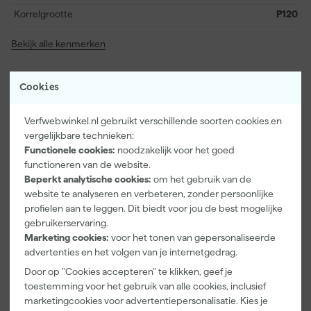
Korrelgrootte
P120
Bekijk alle kenmerken
Vaak gekocht met
Cookies
Verfwebwinkel.nl gebruikt verschillende soorten cookies en
vergelijkbare technieken:
Functionele cookies:
noodzakelijk voor het goed
functioneren van de website.
Beperkt analytische cookies:
om het gebruik van de
website te analyseren en verbeteren, zonder persoonlijke
profielen aan te leggen. Dit biedt voor jou de best mogelijke
gebruikerservaring.
Marketing cookies:
voor het tonen van gepersonaliseerde
advertenties en het volgen van je internetgedrag.
Festool
3M 9322+
Paintura
Door op "Cookies accepteren" te klikken, geef je
500119 UVEX
Aura
Lucamax
Veiligheidsbril
Stofmasker -
Washi tape -
toestemming voor het gebruik van alle cookies, inclusief
FFP2 -
50mx24mm
marketingcookies voor advertentiepersonalisatie. Kies je
Maandag
Maandag
Maandag
Onderhoudsv