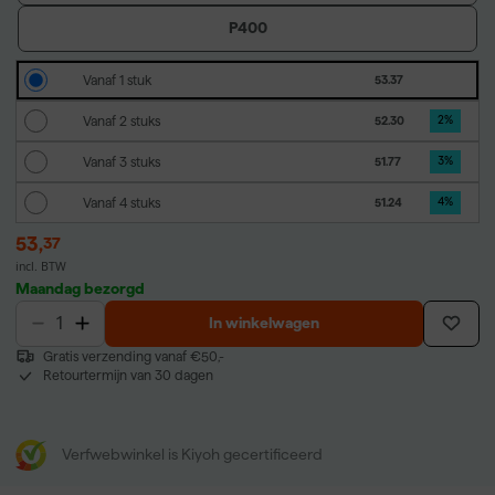
P400
Vanaf 1 stuk
53.37
Vanaf 2 stuks
52.30
2
%
Vanaf 3 stuks
51.77
3
%
Vanaf 4 stuks
51.24
4
%
53
,
37
incl. BTW
Maandag bezorgd
In winkelwagen
Gratis verzending vanaf €50,-
Retourtermijn van 30 dagen
Verfwebwinkel is Kiyoh gecertificeerd