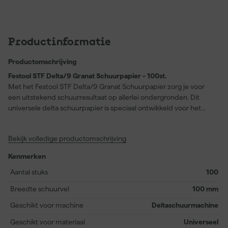
Productinformatie
Productomschrijving
Festool STF Delta/9 Granat Schuurpapier - 100st.
Met het Festool STF Delta/9 Granat Schuurpapier zorg je voor
een uitstekend schuurresultaat op allerlei ondergronden. Dit
universele delta schuurpapier is speciaal ontwikkeld voor het
bewerken van de modernste laksystemen, waaronder VOC- en
VOS-lakken. Dankzij de uitstekende prestaties op harde
Bekijk volledige productomschrijving
ondergronden, zoals kunststof, minerale grondstoffen en acryl,
ben je verzekerd van een glad en egaal oppervlak. De handige
Kenmerken
StickFix-bevestiging maakt wisselen snel en eenvoudig, zodat je
efficiënt blijft werken. Ideaal voor professionals in de schilders- en
Aantal stuks
100
spuitbranche, maar ook zeer geschikt voor meubelmakers en
Breedte schuurvel
100 mm
toepassingen in de droogbouw. Dit pakket bevat 100
schuurvellen, waardoor je altijd voldoende voorraad hebt voor
Geschikt voor machine
Deltaschuurmachine
grotere klussen of intensief gebruik.
Geschikt voor materiaal
Universeel