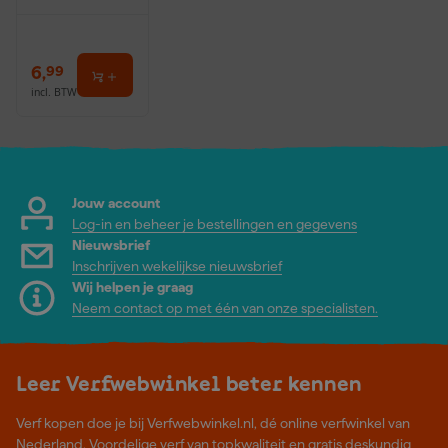
6
,
99
incl. BTW
Jouw account
Log-in en beheer je bestellingen en gegevens
Nieuwsbrief
Inschrijven wekelijkse nieuwsbrief
Wij helpen je graag
Neem contact op met één van onze specialisten.
Leer Verfwebwinkel beter kennen
Verf kopen doe je bij Verfwebwinkel.nl, dé online verfwinkel van
Nederland. Voordelige verf van topkwaliteit en gratis deskundig