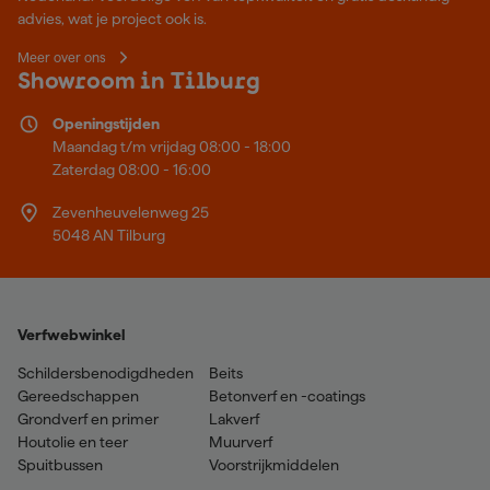
advies, wat je project ook is.
Meer over ons
Showroom in Tilburg
Openingstijden
Maandag t/m vrijdag 08:00 - 18:00
Zaterdag 08:00 - 16:00
Zevenheuvelenweg 25
5048 AN Tilburg
Verfwebwinkel
Schildersbenodigdheden
Beits
Gereedschappen
Betonverf en -coatings
Grondverf en primer
Lakverf
Houtolie en teer
Muurverf
Spuitbussen
Voorstrijkmiddelen