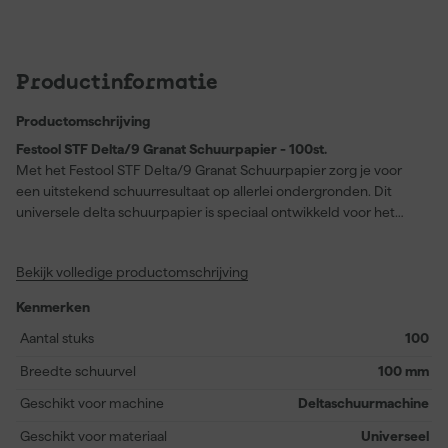
Productinformatie
Productomschrijving
Festool STF Delta/9 Granat Schuurpapier - 100st.
Met het Festool STF Delta/9 Granat Schuurpapier zorg je voor
een uitstekend schuurresultaat op allerlei ondergronden. Dit
universele delta schuurpapier is speciaal ontwikkeld voor het
bewerken van de modernste laksystemen, waaronder VOC- en
VOS-lakken. Dankzij de uitstekende prestaties op harde
Bekijk volledige productomschrijving
ondergronden, zoals kunststof, minerale grondstoffen en acryl,
ben je verzekerd van een glad en egaal oppervlak. De handige
Kenmerken
StickFix-bevestiging maakt wisselen snel en eenvoudig, zodat je
efficiënt blijft werken. Ideaal voor professionals in de schilders- en
Aantal stuks
100
spuitbranche, maar ook zeer geschikt voor meubelmakers en
Breedte schuurvel
100 mm
toepassingen in de droogbouw. Dit pakket bevat 100
schuurvellen, waardoor je altijd voldoende voorraad hebt voor
Geschikt voor machine
Deltaschuurmachine
grotere klussen of intensief gebruik.
Geschikt voor materiaal
Universeel