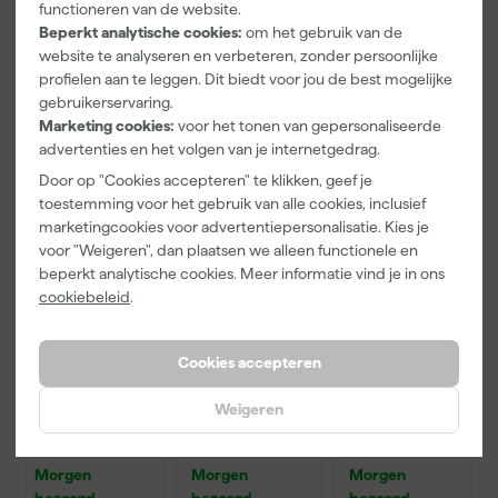
functioneren van de website.
bezorgd
bezorgd
bezorgd
rij - Plooibaar
Beperkt analytische cookies:
om het gebruik van de
- Met
website te analyseren en verbeteren, zonder persoonlijke
uitademventi
el
profielen aan te leggen. Dit biedt voor jou de best mogelijke
32
,
18
,
4
,
gebruikerservaring.
67
01
29
Marketing cookies:
voor het tonen van gepersonaliseerde
incl. BTW
incl. BTW
incl. BTW
advertenties en het volgen van je internetgedrag.
Door op "Cookies accepteren" te klikken, geef je
toestemming voor het gebruik van alle cookies, inclusief
marketingcookies voor advertentiepersonalisatie. Kies je
voor "Weigeren", dan plaatsen we alleen functionele en
beperkt analytische cookies. Meer informatie vind je in ons
cookiebeleid
.
Cookies accepteren
Paintura
Go!Paint
Anza PRO
Weigeren
Lucamax
Economy S
Muurverfset
Washi tape -
Verfbak -
MICMEX set
50mx24mm
10cm Roller -
6-delig
Morgen
Morgen
Morgen
15 x 32 cm + 5
bezorgd
bezorgd
bezorgd