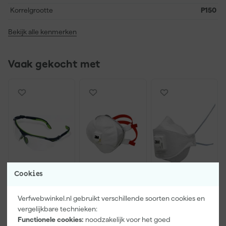
Korrelgrootte
P150
Bekijk alle kenmerken
Vaak gekocht met
Cookies
Festool
3M 8835+
3M 9322+
500119 UVEX
Stofmasker -
Aura
Verfwebwinkel.nl gebruikt verschillende soorten cookies en
Veiligheidsbril
FFP3 - Met
Stofmasker -
vergelijkbare technieken:
ventiel
FFP2 -
Functionele cookies:
noodzakelijk voor het goed
Morgen
Morgen
Morgen
Onderhoudsv