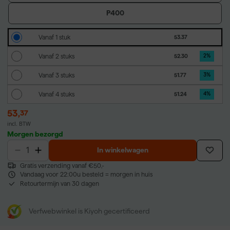
P400
Vanaf 1 stuk
53.37
Vanaf 2 stuks
52.30
2
%
Vanaf 3 stuks
51.77
3
%
Vanaf 4 stuks
51.24
4
%
53
,
37
incl. BTW
Morgen bezorgd
In winkelwagen
Gratis verzending vanaf €50,-
Vandaag voor 22:00u besteld = morgen in huis
Retourtermijn van 30 dagen
Verfwebwinkel is Kiyoh gecertificeerd