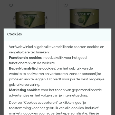
Cookies
Verfwebwinkel.nl gebruikt verschillende soorten cookies en
vergelijkbare technieken:
Boonstoppel Garantie
Boonstoppel Garantie
Functionele cookies:
noodzakelijk voor het goed
Grondlakverf 2001
Snelgrond
functioneren van de website.
Beperkt analytische cookies:
om het gebruik van de
website te analyseren en verbeteren, zonder persoonlijke
profielen aan te leggen. Dit biedt voor jou de best mogelijke
Adviesprijs
74,50
Adviesprijs
70,50
gebruikerservaring.
Marketing cookies:
voor het tonen van gepersonaliseerde
48
,
45
,
30
57
advertenties en het volgen van je internetgedrag.
incl. BTW
incl. BTW
Door op "Cookies accepteren" te klikken, geef je
Vergelijk
Vergelijk
toestemming voor het gebruik van alle cookies, inclusief
marketingcookies voor advertentiepersonalisatie. Kies je