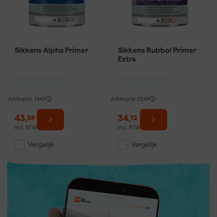
Sikkens Alpha Primer
Sikkens Rubbol Primer
Extra
Adviesprijs
74,49
Adviesprijs
52,49
43
,
34
,
58
12
incl. BTW
incl. BTW
Vergelijk
Vergelijk