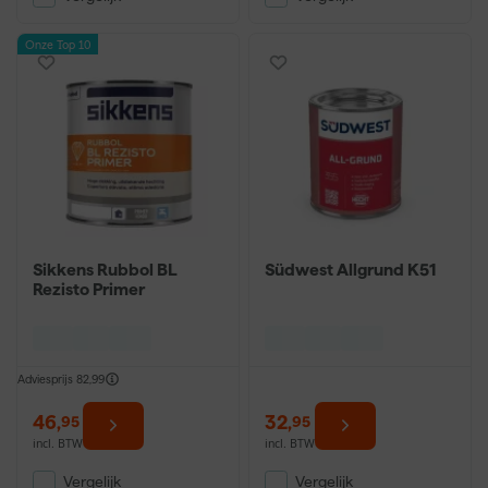
Onze Top 10
Sikkens Rubbol BL
Südwest Allgrund K51
Rezisto Primer
Adviesprijs
82,99
46
,
32
,
95
95
incl. BTW
incl. BTW
Vergelijk
Vergelijk