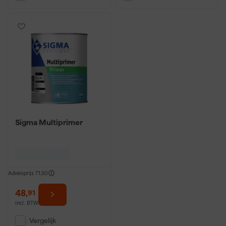
Sigma Multiprimer
Adviesprijs
71,50
48
,
91
incl. BTW
Vergelijk