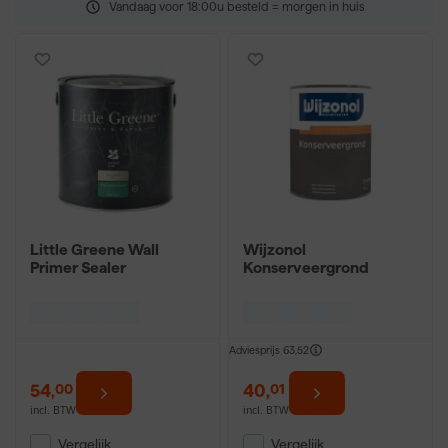
Vandaag voor 18:00u besteld = morgen in huis
Little Greene Wall
Wijzonol
Primer Sealer
Konserveergrond
Adviesprijs
63,52
54
,
40
,
00
01
incl. BTW
incl. BTW
Vergelijk
Vergelijk