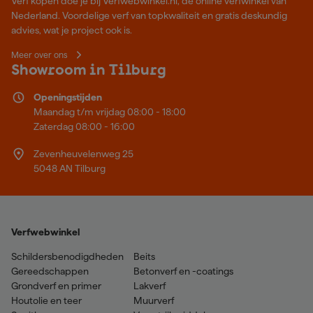
Verf kopen doe je bij Verfwebwinkel.nl, dé online verfwinkel van
Nederland. Voordelige verf van topkwaliteit en gratis deskundig
advies, wat je project ook is.
Meer over ons
Showroom in Tilburg
Openingstijden
Maandag t/m vrijdag 08:00 - 18:00
Zaterdag 08:00 - 16:00
Zevenheuvelenweg 25
5048 AN Tilburg
Verfwebwinkel
Schildersbenodigdheden
Beits
Gereedschappen
Betonverf en -coatings
Grondverf en primer
Lakverf
Houtolie en teer
Muurverf