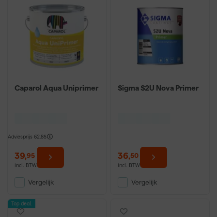
Caparol Aqua Uniprimer
Sigma S2U Nova Primer
Adviesprijs
62,85
39
,
36
,
95
50
incl. BTW
incl. BTW
Vergelijk
Vergelijk
Top deal