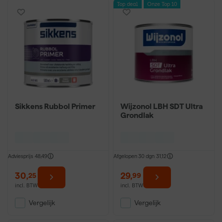
Top deal
Onze Top 10
Sikkens Rubbol Primer
Wijzonol LBH SDT Ultra
Grondlak
Adviesprijs
48,49
Afgelopen 30 dgn
31,12
30
,
29
,
25
99
incl. BTW
incl. BTW
Vergelijk
Vergelijk