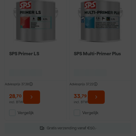
SPS Primer LS
SPS Multi-Primer Plus
Adviesprijs
37,38
Adviesprijs
37,22
28
,
33
,
70
79
incl. BTW
incl. BTW
Vergelijk
Vergelijk
Gratis verzending vanaf €50,-