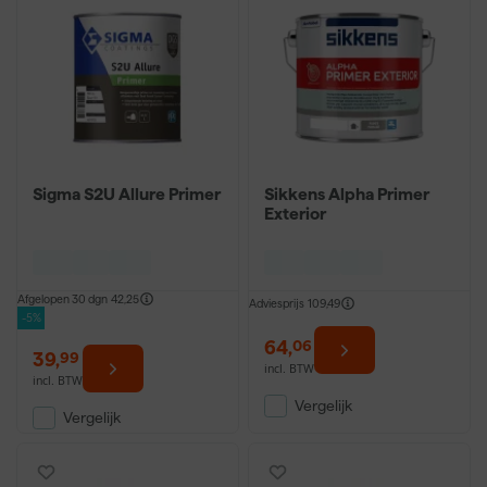
Sigma S2U Allure Primer
Sikkens Alpha Primer
Exterior
Afgelopen 30 dgn
42,25
Adviesprijs
109,49
-5%
64
,
06
39
,
99
incl. BTW
incl. BTW
Vergelijk
Vergelijk