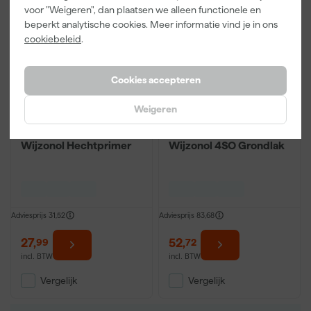
voor "Weigeren", dan plaatsen we alleen functionele en
beperkt analytische cookies. Meer informatie vind je in ons
cookiebeleid
.
Cookies accepteren
Weigeren
Wijzonol Hechtprimer
Wijzonol 4SO Grondlak
Adviesprijs
31,52
Adviesprijs
83,68
27
,
52
,
99
72
incl. BTW
incl. BTW
Vergelijk
Vergelijk