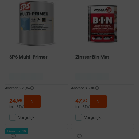
SPS Multi-Primer
Zinsser Bin Mat
Adviesprijs
26,84
Adviesprijs
59,16
24
,
47
,
99
33
incl. BTW
incl. BTW
Vergelijk
Vergelijk
Onze Top 10