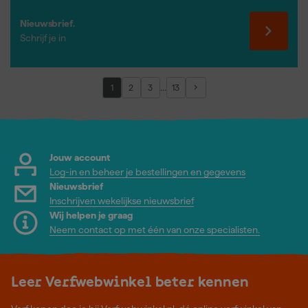
Nieuwsbrief.
Schrijf je in
...
1
2
3
13
Jouw account
Log-in en beheer je bestellingen en gegevens
Nieuwsbrief
Inschrijven wekelijkse nieuwsbrief
Wij helpen je graag
Neem contact op met één van onze specialisten.
Leer Verfwebwinkel beter kennen