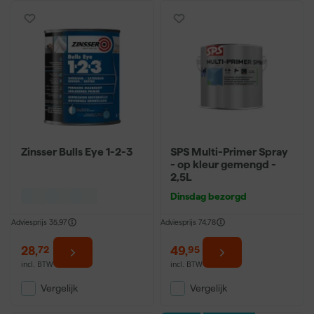
Zinsser Bulls Eye 1-2-3
SPS Multi-Primer Spray
- op kleur gemengd -
2,5L
Dinsdag bezorgd
Adviesprijs
35,97
Adviesprijs
74,78
28
,
49
,
72
95
incl. BTW
incl. BTW
Vergelijk
Vergelijk