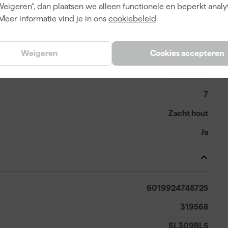
Weigeren", dan plaatsen we alleen functionele en beperkt analy
ot detailwerk op lastige plekken. Handig voor
Meer informatie vind je in ons
cookiebeleid
.
Weigeren
Cookies accepteren
Universeel
7
Zacht hout
Ja
6019924748725
319568
SL309BL5