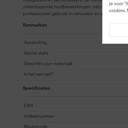
je voor "
uiteenlopende houtbewerkingen, van uitsparingen t
cookies. 
professioneel gebruik in renovatie en afbouw.
Kenmerken
Aansluiting
Aantal stuks
Geschikt voor materiaal
Is het een set?
Specificaties
EAN
Artikelnummer
Modelcode