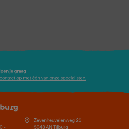
lpen je graag
ontact op met één van onze specialisten.
lburg
Zevenheuvelenweg 25
0 -
5048 AN Tilburg