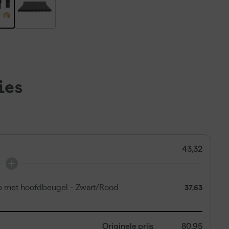
ies
43,32
p met hoofdbeugel - Zwart/Rood
37,63
Originele prijs
80,95