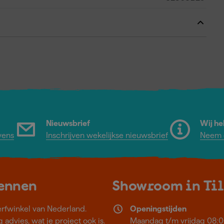
Nieuwsbrief
Wij he
vens
Inschrijven wekelijkse nieuwsbrief
Neem c
kennen
Showroom in Ti
erfwinkel van Nederland.
Openingstijden
 advies, wat je project ook is.
Maandag t/m vrijdag 08:0