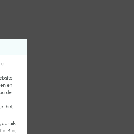
re
ebsite.
ren en
jou de
en het
 gebruik
ie. Kies