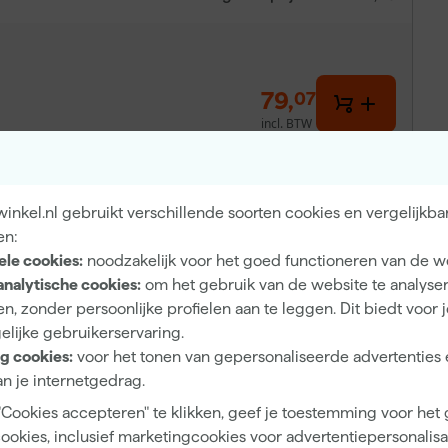
79
,
07
incl. BTW
nkel.nl gebruikt verschillende soorten cookies en vergelijkba
en:
ele cookies:
noodzakelijk voor het goed functioneren van de w
analytische cookies:
om het gebruik van de website te analyse
n, zonder persoonlijke profielen aan te leggen. Dit biedt voor 
elijke gebruikerservaring.
 het zagen in zachte houtsoorten en sluit naadloos aan op
g cookies:
voor het tonen van gepersonaliseerde advertenties 
s geschikt voor machines van onder andere Fein en Bosch,
n je internetgedrag.
 bevestiging wissel je snel en zonder gereedschap van
"Cookies accepteren" te klikken, geef je toestemming voor het
sen zoals houtrotsaneerders, timmerlieden, parketteurs,
cookies, inclusief marketingcookies voor advertentiepersonalisat
recisie en gebruiksgemak maakt deze set geschikt voor