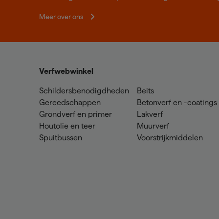
Meer over ons
Verfwebwinkel
Schildersbenodigdheden
Beits
Gereedschappen
Betonverf en -coatings
Grondverf en primer
Lakverf
Houtolie en teer
Muurverf
Spuitbussen
Voorstrijkmiddelen