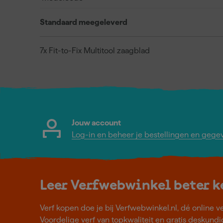
Standaard meegeleverd
7x Fit-to-Fix Multitool zaagblad
Jouw account
Log-in en beheer je bestellingen en gege
Leer Verfwebwinkel beter 
Verf kopen doe je bij Verfwebwinkel.nl, dé online v
Voordelige verf van topkwaliteit en gratis deskundig