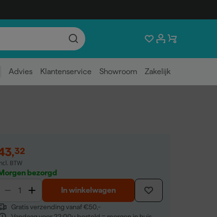
Advies
Klantenservice
Showroom
Zakelijk
43
,
32
incl. BTW
Morgen bezorgd
In winkelwagen
Gratis verzending vanaf €50,-
Vandaag voor 22:00u besteld = morgen in huis