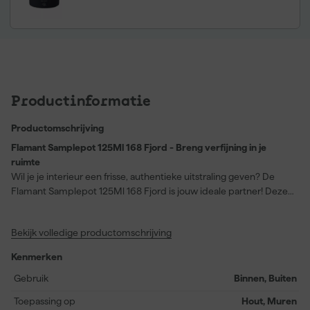
Productinformatie
Productomschrijving
Flamant Samplepot 125Ml 168 Fjord - Breng verfijning in je
ruimte
Wil je je interieur een frisse, authentieke uitstraling geven? De
Flamant Samplepot 125Ml 168 Fjord is jouw ideale partner! Deze
verf, in de dekkende tint Fjord, is perfect voor het verfraaien van
zowel muren als hout. Dankzij de compacte 125 ml pot kun je
Bekijk volledige productomschrijving
eenvoudig testen of deze serene, rustieke kleur bij jouw stijl past,
zonder direct een grote hoeveelheid aan te schaffen. Of je nu een
Kenmerken
enkele muur wil laten spreken of een groot project plant, met
Flamant proef je altijd van topkwaliteit en veelzijdigheid. De
Gebruik
Binnen, Buiten
watergedragen, matte verf biedt niet alleen een diepe
Toepassing op
Hout, Muren
kleurdiepte, maar ook eenvoudige aanbrengwijze — ideaal voor