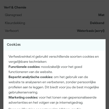
elke doe-het-zelver die streeft naar een hoogwaardig resultaat.
Verf & Chemie
Glansgraad
Mat
Kleurdekking
Dekkend
Verfsoort
Waterbasis (acryl)
Bekijk alle kenmerken
Cookies
Verfwebwinkel.nl gebruikt verschillende soorten cookies en
Vaak gekocht met
vergelijkbare technieken:
Functionele cookies:
noodzakelijk voor het goed
functioneren van de website.
Beperkt analytische cookies:
om het gebruik van de
website te analyseren en verbeteren, zonder persoonlijke
profielen aan te leggen. Dit biedt voor jou de best mogelijke
gebruikerservaring.
Marketing cookies:
voor het tonen van gepersonaliseerde
advertenties en het volgen van je internetgedrag.