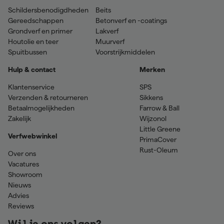
Schildersbenodigdheden
Beits
Gereedschappen
Betonverf en -coatings
Grondverf en primer
Lakverf
Houtolie en teer
Muurverf
Spuitbussen
Voorstrijkmiddelen
Hulp & contact
Merken
Klantenservice
SPS
Verzenden & retourneren
Sikkens
Betaalmogelijkheden
Farrow & Ball
Zakelijk
Wijzonol
Little Greene
Verfwebwinkel
PrimaCover
Rust-Oleum
Over ons
Vacatures
Showroom
Nieuws
Advies
Reviews