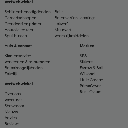
Verfwebwinkel
Schildersbenodigdheden
Beits
Gereedschappen
Betonverf en -coatings
Grondverf en primer
Lakverf
Houtolie en teer
Muurverf
Spuitbussen
Voorstrijkmiddelen
Hulp & contact
Merken
Klantenservice
SPS
Verzenden & retourneren
Sikkens
Betaalmogelijkheden
Farrow & Ball
Zakelijk
Wijzonol
Little Greene
Verfwebwinkel
PrimaCover
Rust-Oleum
Over ons
Vacatures
Showroom
Nieuws
Advies
Reviews