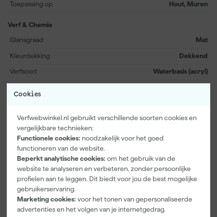
Toepassing op
Hout, Muren
samplepot heeft het allemaal in huis.
Verf & Chemie
Glansgraad
Mat
Kleurdekking
Dekkend
Verfsoort
Waterbasis (acryl)
Bekijk alle kenmerken
Cookies
Verfwebwinkel.nl gebruikt verschillende soorten cookies en
Vaak gekocht met
vergelijkbare technieken:
Functionele cookies:
noodzakelijk voor het goed
functioneren van de website.
Beperkt analytische cookies:
om het gebruik van de
website te analyseren en verbeteren, zonder persoonlijke
profielen aan te leggen. Dit biedt voor jou de best mogelijke
gebruikerservaring.
Marketing cookies:
voor het tonen van gepersonaliseerde
advertenties en het volgen van je internetgedrag.