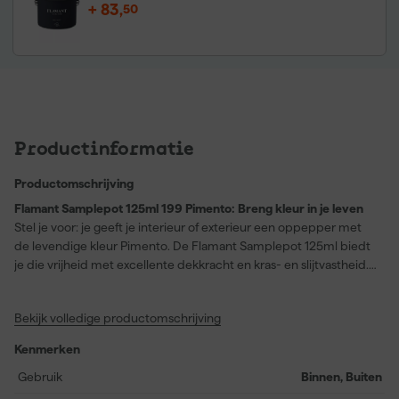
+
83
,
50
Productinformatie
Productomschrijving
Flamant Samplepot 125ml 199 Pimento: Breng kleur in je leven
Stel je voor: je geeft je interieur of exterieur een oppepper met
de levendige kleur Pimento. De Flamant Samplepot 125ml biedt
je die vrijheid met excellente dekkracht en kras- en slijtvastheid.
Toepasbaar op zowel hout als muren, zorgt deze waterbasis
(acryl) verf voor een duurzame en stijlvolle afwerking. Laat je
Bekijk volledige productomschrijving
inspireren door de unieke kleurdiepte van Pimento, ondersteund
door de revolutionaire Air Care technologie die je binnenlucht tot
Kenmerken
maar liefst 20 jaar zuivert. Deze matglanzende verf is jouw ticket
naar praktisch gemak gecombineerd met esthetische flair. Of je
Gebruik
Binnen, Buiten
nu een statement wil maken of subtiel wil vernieuwen, deze