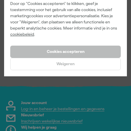
Door op "Cookies accepteren" te klikken, geef je
toestemming voor het gebruik van alle cookies, inclusief
Kleurenkaarte
Go!Paint Roll
Anza PRO
marketingcookies voor advertentiepersonalisatie. Kies je
n Pakket
And Go 1,25L
Mini Antex
voor "Weigeren", dan plaatsen we alleen functionele en
- Roller 10cm
Platinum
beperkt analytische cookies. Meer informatie vind je in ons
+ 3
Muurverfrolle
Morgen
Morgen
Morgen
cookiebeleid
.
Inzetbakken
r - 5cm (2st)
bezorgd
bezorgd
bezorgd
Cookies accepteren
Adviesprijs
4,17
Weigeren
1
,
5
,
3
,
00
49
13
incl. BTW
incl. BTW
incl. BTW
Jouw account
Log-in en beheer je bestellingen en gegevens
Nieuwsbrief
Inschrijven wekelijkse nieuwsbrief
Wij helpen je graag