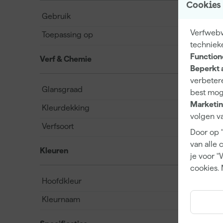
Cookies
Gebruik
Verfwebwi
Toepassing op
techniek
Function
Verf & Chemie
Beperkt 
verbetere
Glansgraad
best mog
Marketin
Kleurdekking
volgen va
Verfsoort
Door op 
van alle 
Kleuren
je voor "
cookies. 
Hoofdkleur
Kleurnaam