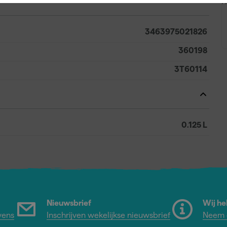
A
3463975021826
360198
3T60114
0.125 L
Nieuwsbrief
Wij he
vens
Inschrijven wekelijkse nieuwsbrief
Neem c