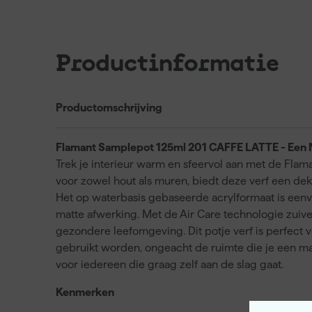
Productinformatie
Productomschrijving
Flamant Samplepot 125ml 201 CAFFE LATTE - Een Na
Trek je interieur warm en sfeervol aan met de Flama
voor zowel hout als muren, biedt deze verf een dekke
Het op waterbasis gebaseerde acrylformaat is eenv
matte afwerking. Met de Air Care technologie zuive
gezondere leefomgeving. Dit potje verf is perfect 
gebruikt worden, ongeacht de ruimte die je een mak
voor iedereen die graag zelf aan de slag gaat.
Kenmerken