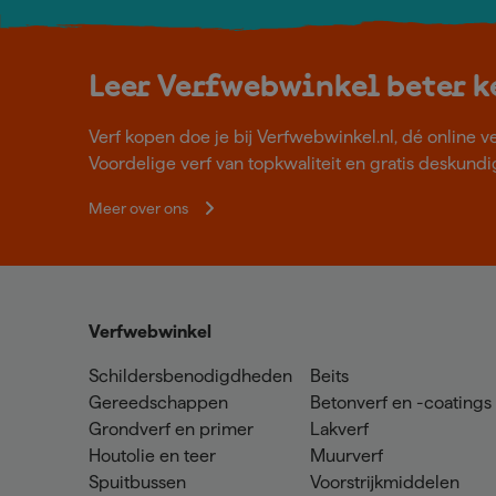
Leer Verfwebwinkel beter 
Verf kopen doe je bij Verfwebwinkel.nl, dé online v
Voordelige verf van topkwaliteit en gratis deskundig
Meer over ons
Verfwebwinkel
Schildersbenodigdheden
Beits
Gereedschappen
Betonverf en -coatings
Grondverf en primer
Lakverf
Houtolie en teer
Muurverf
Spuitbussen
Voorstrijkmiddelen