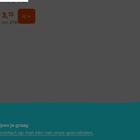
dviesprijs
4,17
3
,
13
incl. BTW
lpen je graag
ontact op met één van onze specialisten.