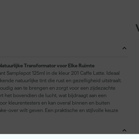
tuurlijke Transformator voor Elke Ruimte
nt Samplepot 125ml in de kleur 201 Caffe Latte. Ideaal
nde natuurlijke tint die rust en gezelligheid uitstraalt.
oudig aan te brengen en zorgt voor een zijdezachte
rt het bovendien de lucht, wat bijdraagt aan een
voor kleurentesters en kan overal binnen en buiten
e-over wilt geven. Een praktische en stijlvolle keuze