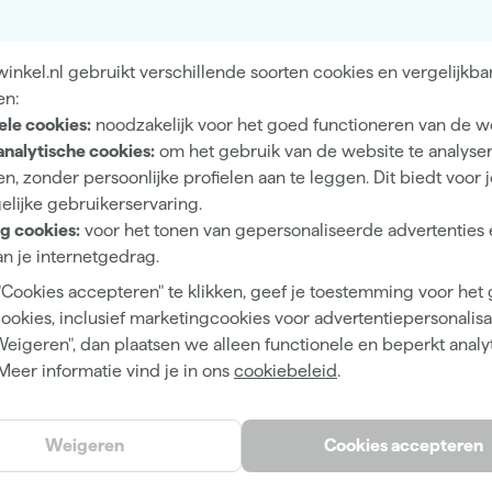
Binnen, Buiten
nkel.nl gebruikt verschillende soorten cookies en vergelijkba
Hout, Muren
en:
ele cookies:
noodzakelijk voor het goed functioneren van de w
analytische cookies:
om het gebruik van de website te analyse
n, zonder persoonlijke profielen aan te leggen. Dit biedt voor 
Mat
elijke gebruikerservaring.
g cookies:
voor het tonen van gepersonaliseerde advertenties 
Dekkend
n je internetgedrag.
Waterbasis (acryl)
"Cookies accepteren" te klikken, geef je toestemming voor het
cookies, inclusief marketingcookies voor advertentiepersonalisat
Weigeren", dan plaatsen we alleen functionele en beperkt analy
Meer informatie vind je in ons
cookiebeleid
.
Wit
Caffe Latte
Weigeren
Cookies accepteren