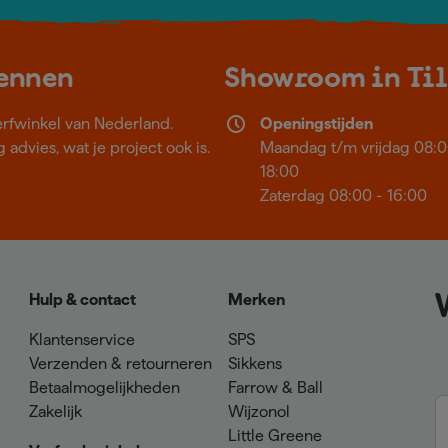
kennen
Showroom in Ti
erfwinkel van Nederland.
Openingstijden
 advies, wat je project ook is.
Maandag t/m vrijdag 08:0
18:00
Zaterdag 08:00 - 16:00
Hulp & contact
Merken
Klantenservice
SPS
Verzenden & retourneren
Sikkens
Betaalmogelijkheden
Farrow & Ball
Zakelijk
Wijzonol
Little Greene