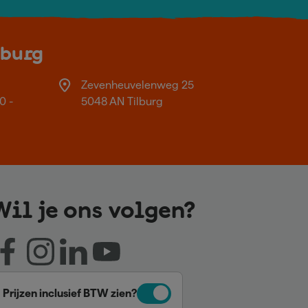
lburg
Zevenheuvelenweg 25
0 -
5048 AN Tilburg
Wil je ons volgen?
Prijzen inclusief BTW zien?