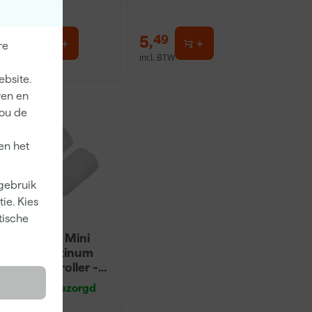
1
,
5
,
00
49
re
incl. BTW
incl. BTW
ebsite.
ren en
jou de
en het
 gebruik
ie. Kies
tische
Anza PRO Mini
Antex Platinum
Muurverfroller -
5cm (2st)
Zaterdag bezorgd