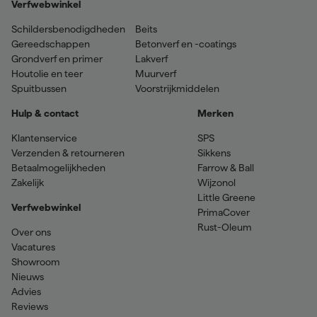
Verfwebwinkel
Schildersbenodigdheden
Beits
Gereedschappen
Betonverf en -coatings
Grondverf en primer
Lakverf
Houtolie en teer
Muurverf
Spuitbussen
Voorstrijkmiddelen
Hulp & contact
Merken
Klantenservice
SPS
Verzenden & retourneren
Sikkens
Betaalmogelijkheden
Farrow & Ball
Zakelijk
Wijzonol
Little Greene
Verfwebwinkel
PrimaCover
Rust-Oleum
Over ons
Vacatures
Showroom
Nieuws
Advies
Reviews