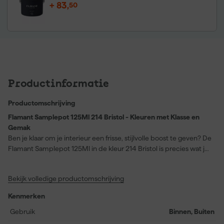
+
83
,
50
Productinformatie
Productomschrijving
Flamant Samplepot 125Ml 214 Bristol - Kleuren met Klasse en
Gemak
Ben je klaar om je interieur een frisse, stijlvolle boost te geven? De
Flamant Samplepot 125Ml in de kleur 214 Bristol is precies wat je
zoekt! Ideaal voor zowel hout als muren, biedt deze veelzijdige
verf een superieure dekking. Of je nu je woonkamer een nieuw
Bekijk volledige productomschrijving
leven in wilt blazen of je houten meubels een opfrisbeurt wilt
geven, deze waterbasis acrylverf met matte finish staat garant
Kenmerken
voor een strakke en elegante afwerking. Met 125 ml verf in een
handig potje krijg je een voorproefje van de rijke kleuriton van
Gebruik
Binnen, Buiten
Flamant, compleet met innovatieve Air Care technologie die de