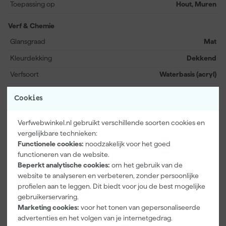
Toepassing op
Hout, Muren
lucht reinigt in je leefruimte. Durf creatief te zijn en laat je
inspireren door de klasse van Flamant Bristol – voor klussen
Verf & Chemie
binnenshuis én buitenshuis.
Glansgraad
Mat
Kleurdekking
Dekkend
Verfsoort
Waterbasis (acryl)
Bekijk alle kenmerken
Cookies
Verfwebwinkel.nl gebruikt verschillende soorten cookies en
Vaak gekocht met
vergelijkbare technieken:
Functionele cookies:
noodzakelijk voor het goed
functioneren van de website.
Beperkt analytische cookies:
om het gebruik van de
website te analyseren en verbeteren, zonder persoonlijke
profielen aan te leggen. Dit biedt voor jou de best mogelijke
gebruikerservaring.
Marketing cookies:
voor het tonen van gepersonaliseerde
advertenties en het volgen van je internetgedrag.