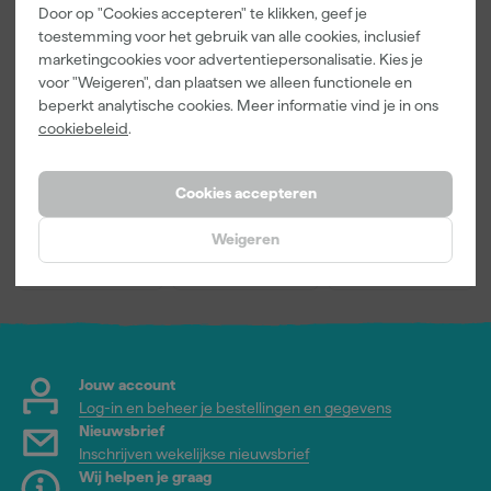
Door op "Cookies accepteren" te klikken, geef je
toestemming voor het gebruik van alle cookies, inclusief
Kleurenkaarte
Go!Paint Roll
Anza PRO
marketingcookies voor advertentiepersonalisatie. Kies je
n Pakket
And Go 1,25L
Mini Antex
voor "Weigeren", dan plaatsen we alleen functionele en
- Roller 10cm
Platinum
beperkt analytische cookies. Meer informatie vind je in ons
+ 3
Muurverfrolle
Morgen
Morgen
Morgen
cookiebeleid
.
Inzetbakken
r - 5cm (2st)
bezorgd
bezorgd
bezorgd
Cookies accepteren
Adviesprijs
4,17
Weigeren
1
,
5
,
3
,
00
49
13
incl. BTW
incl. BTW
incl. BTW
Jouw account
Log-in en beheer je bestellingen en gegevens
Nieuwsbrief
Inschrijven wekelijkse nieuwsbrief
Wij helpen je graag