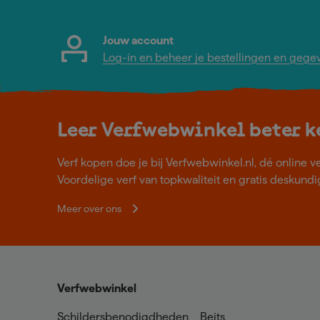
Jouw account
Log-in en beheer je bestellingen en gege
Leer Verfwebwinkel beter 
Verf kopen doe je bij Verfwebwinkel.nl, dé online v
Voordelige verf van topkwaliteit en gratis deskundig
Meer over ons
Verfwebwinkel
Schildersbenodigdheden
Beits