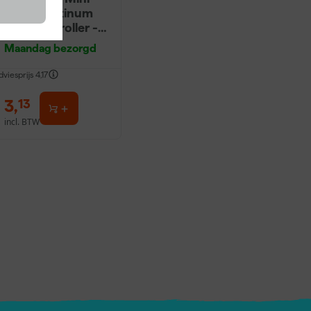
Antex Platinum
Muurverfroller -
5cm (2st)
Maandag bezorgd
dviesprijs
4,17
3
,
13
incl. BTW