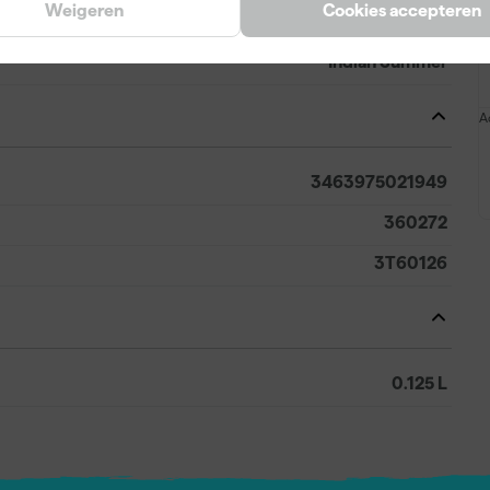
Weigeren
Cookies accepteren
Oranje
Indian Summer
A
3463975021949
360272
3T60126
0.125 L