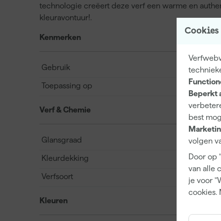
technologie creëert deze verf een warme en authenti
kleuravontuur!.
Cookies
Kenmerken
Verfwebwi
Gebruik
techniek
Function
Toepassing op
Beperkt 
verbetere
Verf & Chemie
best mog
Marketin
Glansgraad
volgen va
Door op 
Kleurdekking
van alle 
Verfsoort
je voor "
cookies. 
Kleuren