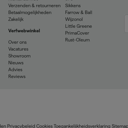
Verzenden & retourneren
Sikkens
Betaalmogelijkheden
Farrow & Ball
Zakelijk
Wijzonol
Little Greene
Verfwebwinkel
PrimaCover
Rust-Oleum
Over ons
Vacatures
Showroom
Nieuws
Advies
Reviews
den
Privacybeleid
Cookies
Toegankelijkheidsverklaring
Sitema