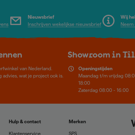
Nieuwsbrief
Wij he
vens
Inschrijven wekelijkse nieuwsbrief
Neem c
kennen
Showroom in Ti
erfwinkel van Nederland.
Openingstijden
 advies, wat je project ook is.
Maandag t/m vrijdag 08:0
18:00
Zaterdag 08:00 - 16:00
Hulp & contact
Merken
Klantenservice
SPS