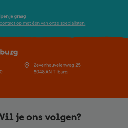
lpen je graag
ontact op met één van onze specialisten.
lburg
Zevenheuvelenweg 25
0 -
5048 AN Tilburg
Wil je ons volgen?