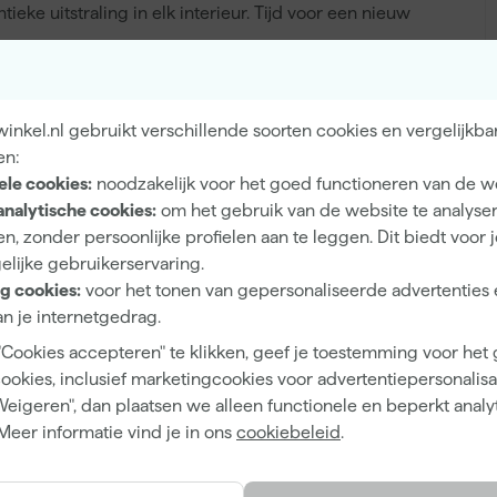
eke uitstraling in elk interieur. Tijd voor een nieuw
nkel.nl gebruikt verschillende soorten cookies en vergelijkba
Binnen, Buiten
en:
ele cookies:
noodzakelijk voor het goed functioneren van de w
Hout, Muren
analytische cookies:
om het gebruik van de website te analyse
n, zonder persoonlijke profielen aan te leggen. Dit biedt voor 
elijke gebruikerservaring.
g cookies:
voor het tonen van gepersonaliseerde advertenties 
Mat
n je internetgedrag.
"Cookies accepteren" te klikken, geef je toestemming voor het
Dekkend
cookies, inclusief marketingcookies voor advertentiepersonalisat
Waterbasis (acryl)
Weigeren", dan plaatsen we alleen functionele en beperkt analy
Meer informatie vind je in ons
cookiebeleid
.