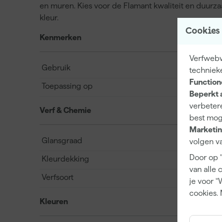
en muren. Kies voor de Flamant kwaliteit en duur
kleur.
Cookies
Kenmerken
Verfwebwi
Gebruik
techniek
Function
Toepassing op
Beperkt 
verbetere
Verf & Chemie
best mog
Marketin
Glansgraad
volgen va
Door op 
Kleurdekking
van alle 
Verfsoort
je voor "
cookies. 
Kleuren