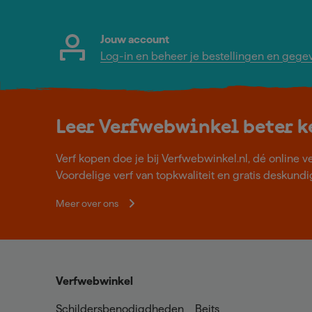
Jouw account
Log-in en beheer je bestellingen en gege
Leer Verfwebwinkel beter 
Verf kopen doe je bij Verfwebwinkel.nl, dé online v
Voordelige verf van topkwaliteit en gratis deskundig
Meer over ons
Verfwebwinkel
Schildersbenodigdheden
Beits