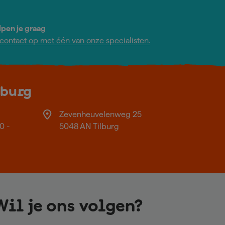
lpen je graag
ontact op met één van onze specialisten.
lburg
Zevenheuvelenweg 25
0 -
5048 AN Tilburg
Wil je ons volgen?