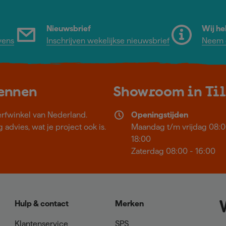
Nieuwsbrief
Wij he
vens
Inschrijven wekelijkse nieuwsbrief
Neem c
kennen
Showroom in Ti
erfwinkel van Nederland.
Openingstijden
 advies, wat je project ook is.
Maandag t/m vrijdag 08:0
18:00
Zaterdag 08:00 - 16:00
Hulp & contact
Merken
Klantenservice
SPS