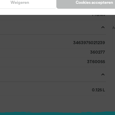
Weigeren
Cookies accepteren
Paars
Prunes
A
3463975021239
360277
3T60055
0.125 L