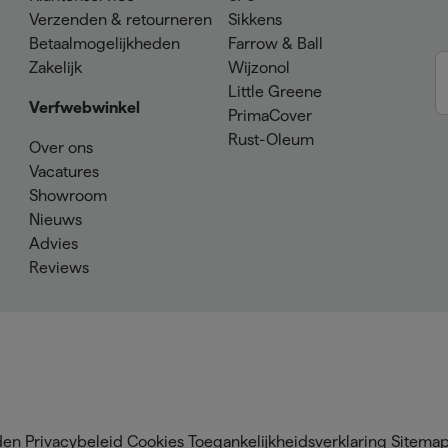
Verzenden & retourneren
Sikkens
Betaalmogelijkheden
Farrow & Ball
Zakelijk
Wijzonol
Little Greene
Verfwebwinkel
PrimaCover
Rust-Oleum
Over ons
Vacatures
Showroom
Nieuws
Advies
Reviews
den
Privacybeleid
Cookies
Toegankelijkheidsverklaring
Sitema