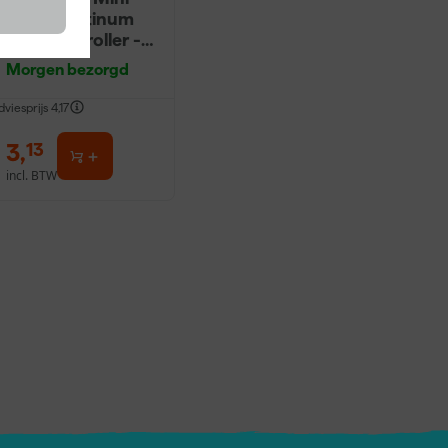
Antex Platinum
Muurverfroller -
5cm (2st)
Morgen bezorgd
dviesprijs
4,17
3
,
13
incl. BTW