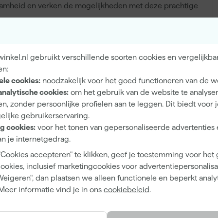
zaamheid en verken de mogelijkheden met deze prachtige
nkel.nl gebruikt verschillende soorten cookies en vergelijkba
Binnen, Buiten
en:
ele cookies:
noodzakelijk voor het goed functioneren van de w
Hout, Muren
analytische cookies:
om het gebruik van de website te analyse
n, zonder persoonlijke profielen aan te leggen. Dit biedt voor 
elijke gebruikerservaring.
g cookies:
voor het tonen van gepersonaliseerde advertenties 
Mat
n je internetgedrag.
"Cookies accepteren" te klikken, geef je toestemming voor het
Dekkend
cookies, inclusief marketingcookies voor advertentiepersonalisat
Waterbasis (acryl)
Weigeren", dan plaatsen we alleen functionele en beperkt analy
Meer informatie vind je in ons
cookiebeleid
.