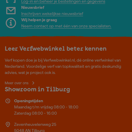
Log-in en beheer je bestellingen en gegevens
Nieuwsbrief
Inschrijven wekelijkse nieuwsbrief
Wij helpen je graag
Neem contact op met één van onze specialisten.
Leer Verfwebwinkel beter kennen
Verf kopen doe je bij Verfwebwinkel.nl, dé online verfwinkel van
Nederland. Voordelige verf van topkwaliteit en gratis deskundig
advies, wat je project ook is.
Meer over ons
Showroom in Tilburg
Openingstijden
Maandag t/m vrijdag 08:00 - 18:00
Zaterdag 08:00 - 16:00
Zevenheuvelenweg 25
5048 AN Tilburg