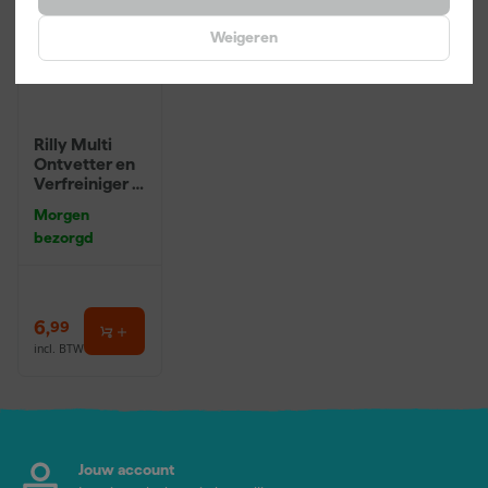
Weigeren
Rilly Multi
Ontvetter en
Verfreiniger –
0,5L
Morgen
bezorgd
6
,
99
incl. BTW
Jouw account