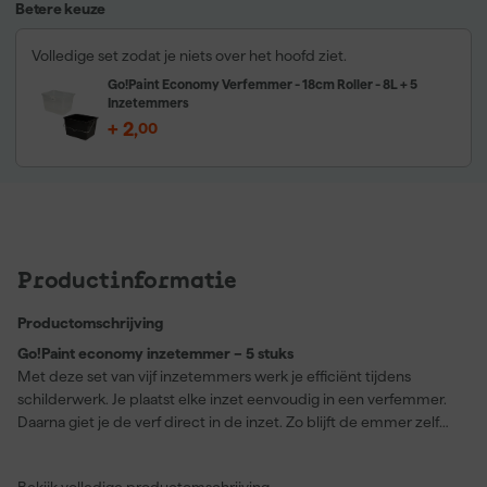
Betere keuze
Volledige set zodat je niets over het hoofd ziet.
Go!Paint Economy Verfemmer - 18cm Roller - 8L + 5
Inzetemmers
+
2
,
00
Productinformatie
Productomschrijving
Go!Paint economy inzetemmer – 5 stuks
Met deze set van vijf inzetemmers werk je efficiënt tijdens
schilderwerk. Je plaatst elke inzet eenvoudig in een verfemmer.
Daarna giet je de verf direct in de inzet. Zo blijft de emmer zelf
schoon tijdens het werken. Na afloop haal je de inzet eruit.
Uitwassen van de emmer is daardoor niet nodig. Dat bespaart tijd
Bekijk volledige productomschrijving