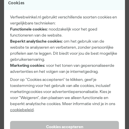
Cookies
Verfwebwinkel.nl gebruikt verschillende soorten cookies en
vergelijkbare technieken:
Functionele cookies:
noodzakelijk voor het goed
functioneren van de website.
Beperkt analytische cookies:
om het gebruik van de
Paintura
Go!Paint
Anza PRO
Lucamax
Economy S
Muurverfset
website te analyseren en verbeteren, zonder persoonlijke
Washi tape -
Verfbak -
MICMEX set
profielen aan te leggen. Dit biedt voor jou de best mogelijke
50mx24mm
10cm Roller -
6-delig
gebruikerservaring.
Morgen
Morgen
Morgen
15 x 32 cm + 5
Marketing cookies:
voor het tonen van gepersonaliseerde
bezorgd
bezorgd
bezorgd
inzetbakken
advertenties en het volgen van je internetgedrag.
Adviesprijs
6,00
Adviesprijs
31,89
Door op "Cookies accepteren" te klikken, geef je
toestemming voor het gebruik van alle cookies, inclusief
3
,
2
,
19
,
99
99
95
marketingcookies voor advertentiepersonalisatie. Kies je
incl. BTW
incl. BTW
incl. BTW
voor "Weigeren", dan plaatsen we alleen functionele en
beperkt analytische cookies. Meer informatie vind je in ons
Onze Top 10
cookiebeleid
.
Cookies accepteren