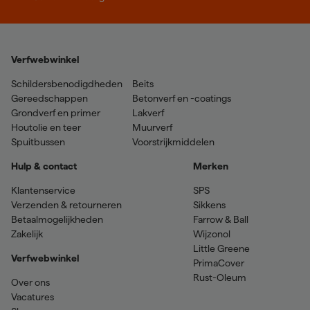
Verfwebwinkel
Schildersbenodigdheden
Beits
Gereedschappen
Betonverf en -coatings
Grondverf en primer
Lakverf
Houtolie en teer
Muurverf
Spuitbussen
Voorstrijkmiddelen
Hulp & contact
Merken
Klantenservice
SPS
Verzenden & retourneren
Sikkens
Betaalmogelijkheden
Farrow & Ball
Zakelijk
Wijzonol
Little Greene
Verfwebwinkel
PrimaCover
Rust-Oleum
Over ons
Vacatures