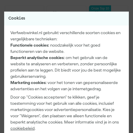
Onze Top 10
Cookies
Verfwebwinkel.nl gebruikt verschillende soorten cookies en
vergelijkbare technieken:
Functionele cookies:
noodzakelijk voor het goed
functioneren van de website.
Beperkt analytische cookies:
om het gebruik van de
website te analyseren en verbeteren, zonder persoonlijke
Paintura
Go!Paint
Rilly Multi
profielen aan te leggen. Dit biedt voor jou de best mogelijke
Lucamax
Economy S
Ontvetter en
gebruikerservaring.
Washi tape -
Verfbak -
Verfreiniger –
Marketing cookies:
voor het tonen van gepersonaliseerde
50mx24mm
10cm Roller -
0,5L
Morgen
Morgen
Morgen
advertenties en het volgen van je internetgedrag.
15 x 32 cm + 5
bezorgd
bezorgd
bezorgd
inzetbakken
Door op "Cookies accepteren" te klikken, geef je
toestemming voor het gebruik van alle cookies, inclusief
Adviesprijs
6,00
marketingcookies voor advertentiepersonalisatie. Kies je
voor "Weigeren", dan plaatsen we alleen functionele en
3
,
2
,
6
,
99
99
99
beperkt analytische cookies. Meer informatie vind je in ons
incl. BTW
incl. BTW
incl. BTW
cookiebeleid
.