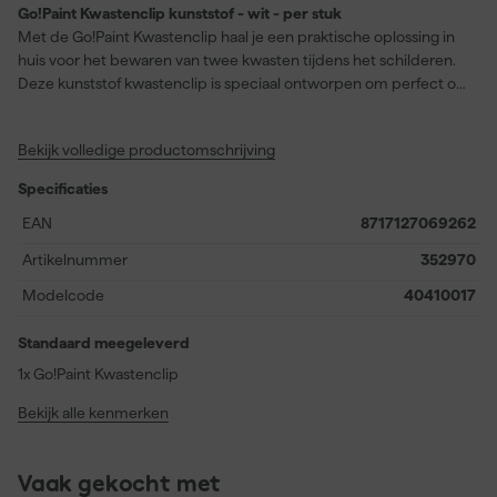
Go!Paint Kwastenclip kunststof - wit - per stuk
Met de Go!Paint Kwastenclip haal je een praktische oplossing in
huis voor het bewaren van twee kwasten tijdens het schilderen.
Deze kunststof kwastenclip is speciaal ontworpen om perfect op
het Go!Paint inzetvaatje te passen, waardoor je tijdens het werk
eenvoudig kunt wisselen tussen verschillende penselen zonder
Bekijk volledige productomschrijving
geknoei of rommel. De stevige clip houdt de kwasten netjes op
hun plek, zodat je werktafel schoon blijft en jouw penselen altijd
Specificaties
binnen handbereik zijn. De witte kleur zorgt voor een frisse,
neutrale uitstraling die goed past bij elk type schildersmateriaal.
EAN
8717127069262
Ideaal voor iedereen die efficiënt en georganiseerd te werk wil
Artikelnummer
352970
gaan.
Modelcode
40410017
Standaard meegeleverd
1x Go!Paint Kwastenclip
Bekijk alle kenmerken
Vaak gekocht met