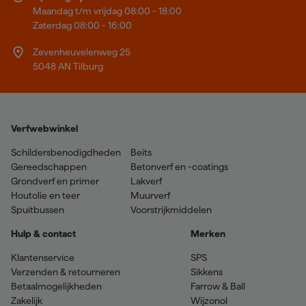
Maandag t/m vrijdag 08:00 - 18:00
Zaterdag 08:00 - 16:00
Zevenheuvelenweg 25
5048 AN Tilburg
Verfwebwinkel
Schildersbenodigdheden
Beits
Gereedschappen
Betonverf en -coatings
Grondverf en primer
Lakverf
Houtolie en teer
Muurverf
Spuitbussen
Voorstrijkmiddelen
Hulp & contact
Merken
Klantenservice
SPS
Verzenden & retourneren
Sikkens
Betaalmogelijkheden
Farrow & Ball
Zakelijk
Wijzonol