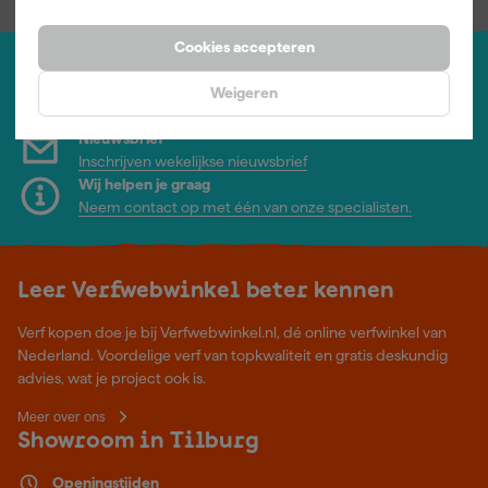
Cookies accepteren
Jouw account
Weigeren
Log-in en beheer je bestellingen en gegevens
Nieuwsbrief
Inschrijven wekelijkse nieuwsbrief
Wij helpen je graag
Neem contact op met één van onze specialisten.
Leer Verfwebwinkel beter kennen
Verf kopen doe je bij Verfwebwinkel.nl, dé online verfwinkel van
Nederland. Voordelige verf van topkwaliteit en gratis deskundig
advies, wat je project ook is.
Meer over ons
Showroom in Tilburg
Openingstijden