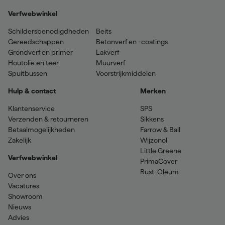
Verfwebwinkel
Schildersbenodigdheden
Beits
Gereedschappen
Betonverf en -coatings
Grondverf en primer
Lakverf
Houtolie en teer
Muurverf
Spuitbussen
Voorstrijkmiddelen
Hulp & contact
Merken
Klantenservice
SPS
Verzenden & retourneren
Sikkens
Betaalmogelijkheden
Farrow & Ball
Zakelijk
Wijzonol
Little Greene
Verfwebwinkel
PrimaCover
Rust-Oleum
Over ons
Vacatures
Showroom
Nieuws
Advies