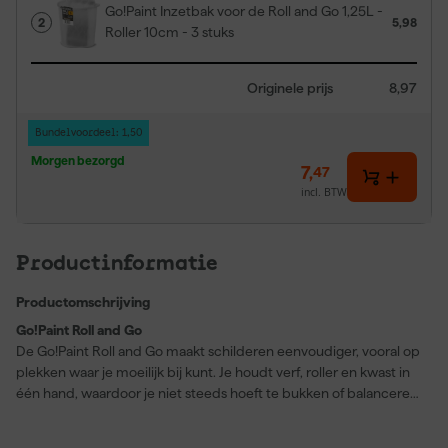
Go!Paint Inzetbak voor de Roll and Go 1,25L -
2
5,98
Roller 10cm - 3 stuks
Originele prijs
8,97
Bundelvoordeel: 1,50
Morgen bezorgd
7
,
47
incl. BTW
Productinformatie
Productomschrijving
Go!Paint Roll and Go
De Go!Paint Roll and Go maakt schilderen eenvoudiger, vooral op
plekken waar je moeilijk bij kunt. Je houdt verf, roller en kwast in
één hand, waardoor je niet steeds hoeft te bukken of balanceren
met losse verfbakjes op een ladder. Het geïntegreerde verticale
rolvlak zorgt voor een gelijkmatige verdeling van de verf en laat