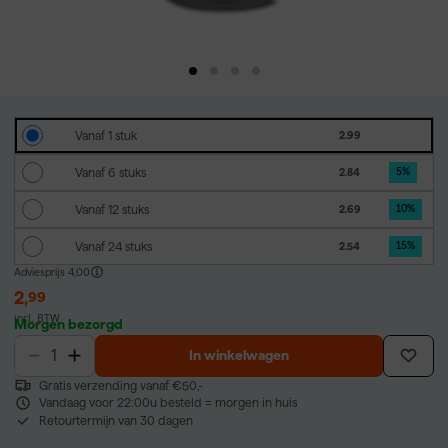
Vanaf 1 stuk
2.99
Vanaf 6 stuks
2.84
5
%
Vanaf 12 stuks
2.69
10
%
Vanaf 24 stuks
2.54
15
%
Adviesprijs
4,00
2
,
99
incl. BTW
Morgen bezorgd
In winkelwagen
Gratis verzending vanaf €50,-
Vandaag voor 22:00u besteld = morgen in huis
Retourtermijn van 30 dagen