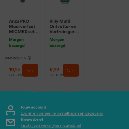
Anza PRO
Rilly Multi
Muurverfset
Ontvetter en
MICMEX set
Verfreiniger –
6-delig
0,5L
Morgen
Morgen
bezorgd
bezorgd
Adviesprijs
31,89
19
,
6
,
95
99
incl. BTW
incl. BTW
Jouw account
Log-in en beheer je bestellingen en gegevens
Nieuwsbrief
Inschrijven wekelijkse nieuwsbrief