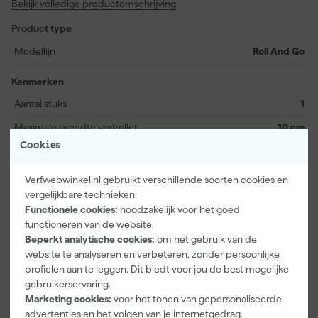
Bekijk volledige productomschrijving
overtollige verf direct teruglopen in het reservoir. Wisselen tussen
roller en kwast gaat snel: je plaatst de ene gewoon in het handvat
Product type
terwijl je de ander gebruikt. Dankzij de wegwerpliners werk je
schoon en efficiënt en bewaar je alles makkelijk tot de volgende
Modellijn
Roll And Go
dag. Perfect voor klussen zoals deuren, boten of keukenkastjes.
Kenmerken
Aantal stuks
1
Maximale breedte verfroller
10 cm
Cookies
Bekijk alle kenmerken
Verfwebwinkel.nl gebruikt verschillende soorten cookies en
vergelijkbare technieken:
Vaak gekocht met
Functionele cookies:
noodzakelijk voor het goed
functioneren van de website.
Beperkt analytische cookies:
om het gebruik van de
website te analyseren en verbeteren, zonder persoonlijke
profielen aan te leggen. Dit biedt voor jou de best mogelijke
gebruikerservaring.
Marketing cookies:
voor het tonen van gepersonaliseerde
advertenties en het volgen van je internetgedrag.