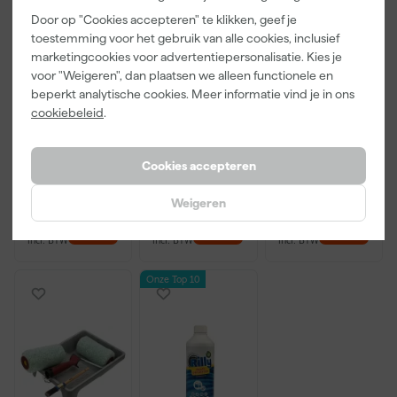
Door op "Cookies accepteren" te klikken, geef je
toestemming voor het gebruik van alle cookies, inclusief
marketingcookies voor advertentiepersonalisatie. Kies je
Go!Paint
Paintura
Go!Paint
voor "Weigeren", dan plaatsen we alleen functionele en
Inzetbak voor
Lucamax
Economy S
beperkt analytische cookies. Meer informatie vind je in ons
de Roll and Go
Washi tape -
Verfbak -
cookiebeleid
.
1,25L - Roller
50mx24mm
10cm Roller -
Morgen
Morgen
Morgen
10cm - 3 stuks
15 x 32 cm + 5
bezorgd
bezorgd
bezorgd
inzetbakken
Cookies accepteren
Adviesprijs
3,29
Adviesprijs
6,00
Weigeren
2
,
3
,
2
,
99
99
99
incl. BTW
incl. BTW
incl. BTW
Onze Top 10