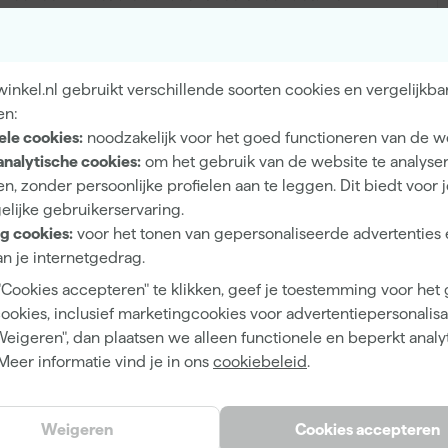
g in de hand en is voorzien van een kenmerkende groene
t. Dankzij de inox bus blijft de constructie stevig, terwijl
en strakke verfopname en egale afwerking. De speciale
nkel.nl gebruikt verschillende soorten cookies en vergelijkba
orkomt haaruitval en vergroot de levensduur van de
en:
 bij precisiewerk, of je nu bezig bent met lak, beits of
ele cookies:
noodzakelijk voor het goed functioneren van de w
analytische cookies:
om het gebruik van de website te analyse
n, zonder persoonlijke profielen aan te leggen. Dit biedt voor 
elijke gebruikerservaring.
A
g cookies:
voor het tonen van gepersonaliseerde advertenties 
Patentpuntkwast Futura 280
n je internetgedrag.
"Cookies accepteren" te klikken, geef je toestemming voor het
cookies, inclusief marketingcookies voor advertentiepersonalisat
Weigeren", dan plaatsen we alleen functionele en beperkt analy
Hybride
Meer informatie vind je in ons
cookiebeleid
.
Synthetische haren
14
Weigeren
Cookies accepteren