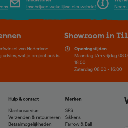
vens
Inschrijven wekelijkse nieuwsbrief
Neem c
kennen
Showroom in Ti
erfwinkel van Nederland.
Openingstijden
 advies, wat je project ook is.
Maandag t/m vrijdag 08:0
18:00
Zaterdag 08:00 - 16:00
Hulp & contact
Merken
Klantenservice
SPS
Verzenden & retourneren
Sikkens
Betaalmogelijkheden
Farrow & Ball