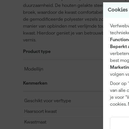
duurzaamheid. De houten gelakte steel ligt pretti
Cookies
broek, waardoor de kwast comfortabel en stabiel werk
de gemodificeerde polyester vezels zorgen voor e
Verfwebwi
manier van opbinden met verlijmde touwwoeling vo
techniek
kwast. Hierdoor geniet je van betrouwbare prestaties
Function
vernis.
Beperkt 
Product type
verbetere
best mog
Marketin
Modellijn
volgen va
Kenmerken
Door op 
van alle 
je voor "
Geschikt voor verftype
cookies. 
Haarsoort kwast
Kwastmaat