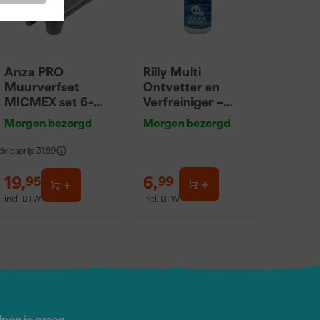
Anza PRO
Rilly Multi
Muurverfset
Ontvetter en
MICMEX set 6-
Verfreiniger –
delig
0,5L
Morgen bezorgd
Morgen bezorgd
dviesprijs
31,89
19
,
6
,
95
99
incl. BTW
incl. BTW
lpen je graag