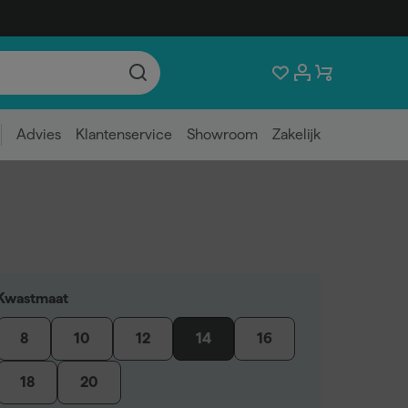
Advies
Klantenservice
Showroom
Zakelijk
Kwastmaat
8
10
12
14
16
18
20