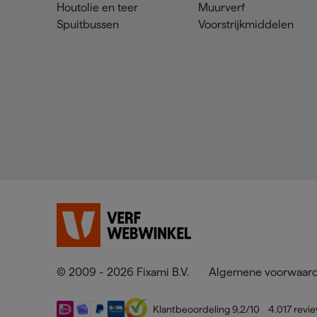
Houtolie en teer
Muurverf
Spuitbussen
Voorstrijkmiddelen
© 2009 - 2026 Fixami B.V.
Algemene voorwaar
Klantbeoordeling
9,2
/10
4.017
revi