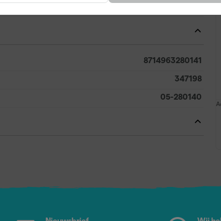
Patentpunt kwast
8714963280141
347198
05-280140
A
Nieuwsbrief
Wij he