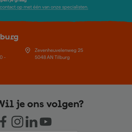
ontact op met één van onze specialisten.
lburg
Zevenheuvelenweg 25
0 -
5048 AN Tilburg
Wil je ons volgen?