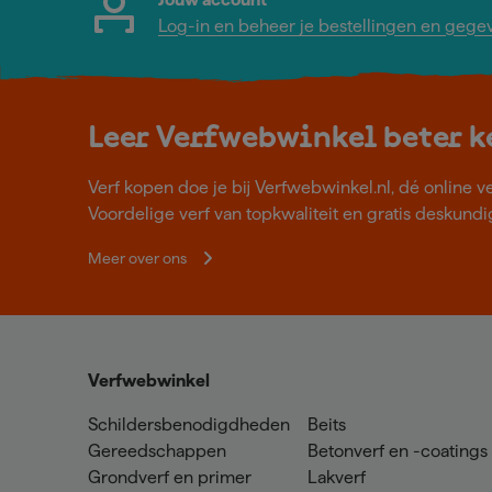
Log-in en beheer je bestellingen en gege
Leer Verfwebwinkel beter 
Verf kopen doe je bij Verfwebwinkel.nl, dé online v
Voordelige verf van topkwaliteit en gratis deskundig
Meer over ons
Verfwebwinkel
Schildersbenodigdheden
Beits
Gereedschappen
Betonverf en -coatings
Grondverf en primer
Lakverf