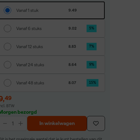
Vanaf 1 stuk
9.49
Vanaf 6 stuks
9.02
5
%
Vanaf 12 stuks
8.83
7
%
Vanaf 24 stuks
8.64
9
%
Vanaf 48 stuks
8.07
15
%
9
,
49
incl. BTW
Morgen bezorgd
In winkelwagen
Dit is het maximale aantal dat je kunt bestellen van dit