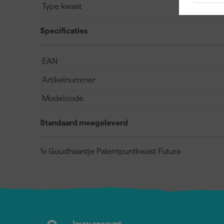
Type kwast
Specificaties
EAN
Artikelnummer
Modelcode
Standaard meegeleverd
1x Goudhaantje Patentpuntkwast Futura
Jouw account