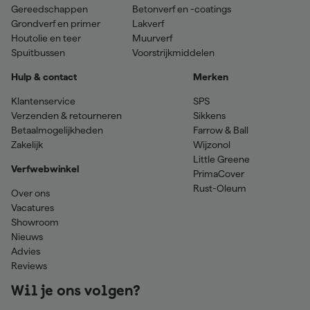
Gereedschappen
Betonverf en -coatings
Grondverf en primer
Lakverf
Houtolie en teer
Muurverf
Spuitbussen
Voorstrijkmiddelen
Hulp & contact
Merken
Klantenservice
SPS
Verzenden & retourneren
Sikkens
Betaalmogelijkheden
Farrow & Ball
Zakelijk
Wijzonol
Little Greene
Verfwebwinkel
PrimaCover
Rust-Oleum
Over ons
Vacatures
Showroom
Nieuws
Advies
Reviews
Wil je ons volgen?