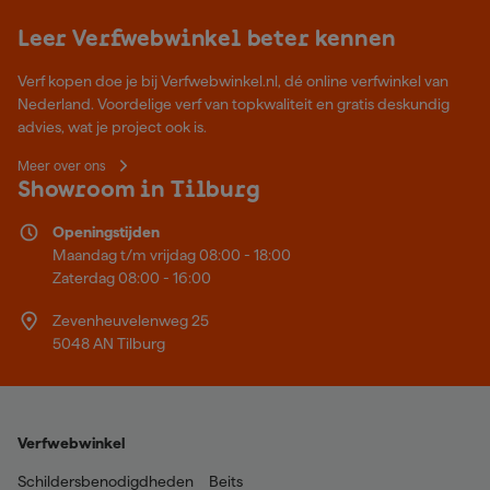
Leer Verfwebwinkel beter kennen
Verf kopen doe je bij Verfwebwinkel.nl, dé online verfwinkel van
Nederland. Voordelige verf van topkwaliteit en gratis deskundig
advies, wat je project ook is.
Meer over ons
Showroom in Tilburg
Openingstijden
Maandag t/m vrijdag 08:00 - 18:00
Zaterdag 08:00 - 16:00
Zevenheuvelenweg 25
5048 AN Tilburg
Verfwebwinkel
Schildersbenodigdheden
Beits