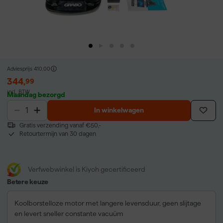
Adviesprijs
410,00
344
,
99
incl. BTW
Maandag bezorgd
In winkelwagen
Gratis verzending vanaf €50,-
Retourtermijn van 30 dagen
Verfwebwinkel is Kiyoh gecertificeerd
Betere keuze
Koolborstelloze motor met langere levensduur, geen slijtage
en levert sneller constante vacuüm