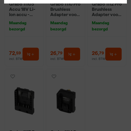
Grabo 11103
Grabo 1110 Pro
Grabo 1112 Pro
Accu 18V Li-
Brushless
Brushless
Ion accu -
Adapter voor
Adapter voor
2.6Ah - voor
Flex Accu 18V
Makita Accu
Maandag
Maandag
Maandag
Pro Brushless
/ 20V
18V / 20V
bezorgd
bezorgd
bezorgd
72
,
26
,
26
,
59
79
79
incl. BTW
incl. BTW
incl. BTW