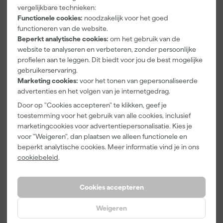
vergelijkbare technieken:
Grabo 11017
Grabo 11006
Grabo 11923
Functionele cookies:
noodzakelijk voor het goed
Rock Seal
Filterset voor
14,8V Accu/
functioneren van de website.
afdichtingssy
Plus / Pro
Batterij - 2,6
steem
Ah
Beperkt analytische cookies:
om het gebruik van de
Maandag
Maandag
Maandag
website te analyseren en verbeteren, zonder persoonlijke
bezorgd
bezorgd
bezorgd
profielen aan te leggen. Dit biedt voor jou de best mogelijke
gebruikerservaring.
Marketing cookies:
voor het tonen van gepersonaliseerde
advertenties en het volgen van je internetgedrag.
48
,
9
,
63
,
29
99
59
Door op "Cookies accepteren" te klikken, geef je
incl. BTW
incl. BTW
incl. BTW
toestemming voor het gebruik van alle cookies, inclusief
marketingcookies voor advertentiepersonalisatie. Kies je
voor "Weigeren", dan plaatsen we alleen functionele en
beperkt analytische cookies. Meer informatie vind je in ons
cookiebeleid
.
Cookies accepteren
Weigeren