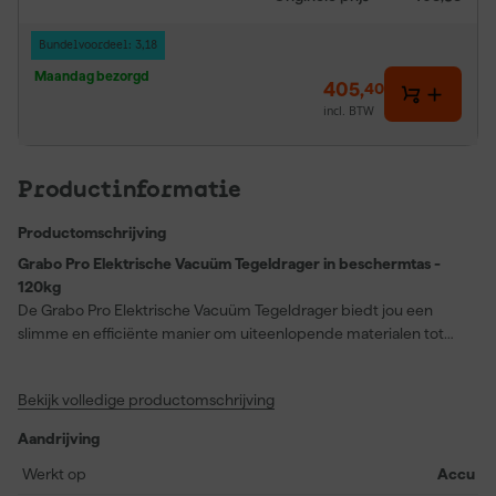
Bundelvoordeel: 3,18
Maandag bezorgd
405
,
40
incl. BTW
Productinformatie
Productomschrijving
Grabo Pro Elektrische Vacuüm Tegeldrager in beschermtas -
120kg
De Grabo Pro Elektrische Vacuüm Tegeldrager biedt jou een
slimme en efficiënte manier om uiteenlopende materialen tot
wel 120 kg te tillen en te verplaatsen. Of het nu hout, natuursteen,
tegels of traanplaat betreft, deze vacuümdrager werkt op vrijwel
Bekijk volledige productomschrijving
elk oppervlak, zelfs als het niet helemaal vlak is. Dankzij de digitale
drukmeter op het LED-scherm en de nauwkeurige
Aandrijving
drukregulering werk je eenvoudig en veilig. De Grabo Pro wordt
geleverd in een stevige beschermtas en is direct klaar voor
Werkt op
Accu