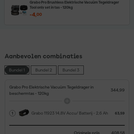
Grabo Pro Brushless Elektrische Vacuüm Tegeldrager
Tool only set in tas - 120kg
-4
,
00
Aanbevolen combinaties
Bundel 1
Bundel 2
Bundel 3
Grabo Pro Elektrische Vacuüm Tegeldrager in
344,99
beschermtas - 120kg
Grabo 11923 14,8V Accu/ Batterij - 2,6 Ah
1
63,59
Originele prijs
408,58