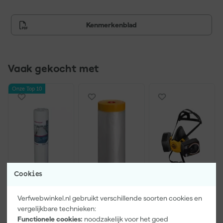
Kenmerkenblad
Vaak gekocht met
Onze Top 10
Cookies
PrimaCover
Kip Tape
DeWALT
Verfwebwinkel.nl gebruikt verschillende soorten cookies en
900276 Basic
3888-27
DXIR1HMMA2
vergelijkbare technieken:
Zelfklevend
Masker met
P3
Afdekvlies -
Washi Tape -
Lichtgewicht
Functionele cookies:
noodzakelijk voor het goed
Maandag
Maandag
Maandag