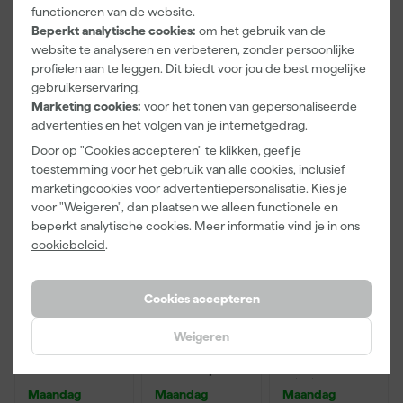
25 x 0,65 m
2,7 x 20m
Halfgelaatsma
functioneren van de website.
bezorgd
bezorgd
bezorgd
sker met
Beperkt analytische cookies:
om het gebruik van de
A2P3 filters -
website te analyseren en verbeteren, zonder persoonlijke
Afgelopen 30 dgn
10,39
Maat M
Adviesprijs
39,80
-12%
profielen aan te leggen. Dit biedt voor jou de best mogelijke
gebruikerservaring.
35
,
9
,
65
,
99
07
86
Marketing cookies:
voor het tonen van gepersonaliseerde
incl. BTW
incl. BTW
incl. BTW
advertenties en het volgen van je internetgedrag.
Door op "Cookies accepteren" te klikken, geef je
toestemming voor het gebruik van alle cookies, inclusief
marketingcookies voor advertentiepersonalisatie. Kies je
voor "Weigeren", dan plaatsen we alleen functionele en
beperkt analytische cookies. Meer informatie vind je in ons
cookiebeleid
.
Cookies accepteren
Graco Pump
Paintura
Anza PRO
Weigeren
Armor
Lucamax
Schildershand
vloeibare
Washi tape -
schoen - maat
bescherming
50mx24mm
8 (M)
Maandag
Maandag
Maandag
- 0,95L