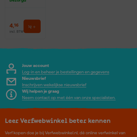
bezorgd
4
,
16
incl. BTW
Jouw account
Log-in en beheer je bestellingen en gegevens
Nieuwsbrief
Inschrijven wekelijkse nieuwsbrief
Wij helpen je graag
Neem contact op met één van onze specialisten.
Leer Verfwebwinkel beter kennen
Verf kopen doe je bij Verfwebwinkel.nl, dé online verfwinkel van