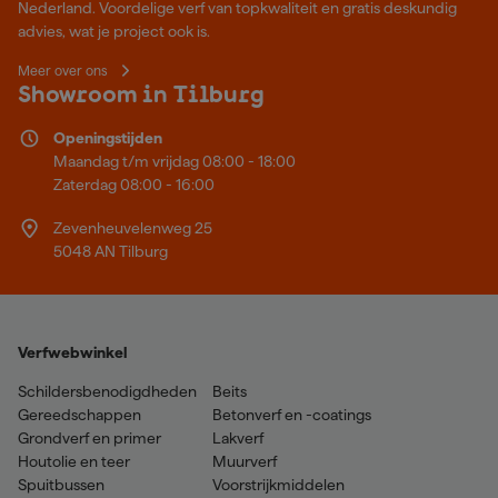
Nederland. Voordelige verf van topkwaliteit en gratis deskundig
advies, wat je project ook is.
Meer over ons
Showroom in Tilburg
Openingstijden
Maandag t/m vrijdag 08:00 - 18:00
Zaterdag 08:00 - 16:00
Zevenheuvelenweg 25
5048 AN Tilburg
Verfwebwinkel
Schildersbenodigdheden
Beits
Gereedschappen
Betonverf en -coatings
Grondverf en primer
Lakverf
Houtolie en teer
Muurverf
Spuitbussen
Voorstrijkmiddelen