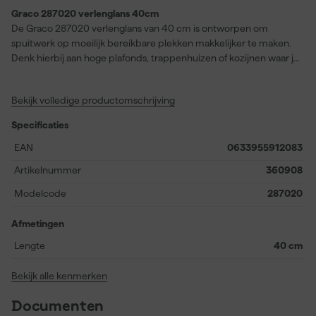
Graco 287020 verlenglans 40cm
De Graco 287020 verlenglans van 40 cm is ontworpen om
spuitwerk op moeilijk bereikbare plekken makkelijker te maken.
Denk hierbij aan hoge plafonds, trappenhuizen of kozijnen waar je
anders lastig bij kunt. Door de extra lengte werk je comfortabeler
zonder dat je telkens een ladder nodig hebt. Deze lans is geschikt
Bekijk volledige productomschrijving
voor gebruik met een RAC X spuittiphouder, waardoor je
eenvoudig overschakelt op verschillende spuitmonden. Met een
Specificaties
maximale werkdruk van 248 bar is hij inzetbaar voor
uiteenlopende toepassingen. De stevige constructie zorgt voor
EAN
0633955912083
stabiliteit tijdens het spuiten, zodat je gelijkmatig en precies kunt
Artikelnummer
360908
werken, ook op grotere hoogte.
Modelcode
287020
Afmetingen
Lengte
40 cm
Bekijk alle kenmerken
Documenten