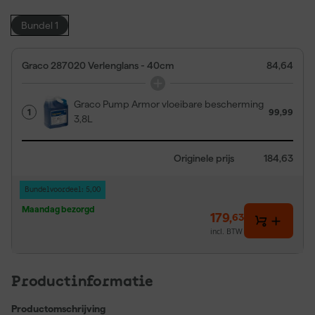
Bundel 1
Graco 287020 Verlenglans - 40cm
84,64
Graco Pump Armor vloeibare bescherming
1
99,99
3,8L
Originele prijs
184,63
Bundelvoordeel: 5,00
Maandag bezorgd
179
,
63
incl. BTW
Productinformatie
Productomschrijving