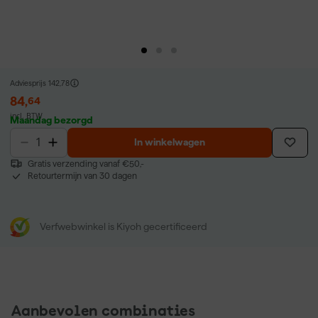
Adviesprijs
142,78
84
,
64
incl. BTW
Maandag bezorgd
In winkelwagen
Gratis verzending vanaf €50,-
Retourtermijn van 30 dagen
Verfwebwinkel is Kiyoh gecertificeerd
Aanbevolen combinaties