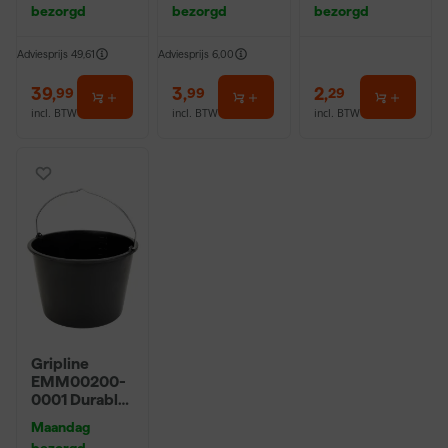
bezorgd
bezorgd
bezorgd
Adviesprijs
49,61
Adviesprijs
6,00
39
,
3
,
2
,
99
99
29
incl. BTW
incl. BTW
incl. BTW
Gripline
EMM00200-
0001 Durable
Bouwemmer -
Maandag
20L - Zwart