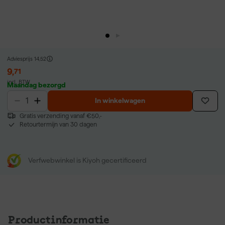
Adviesprijs
14,52
9
,
71
incl. BTW
Maandag bezorgd
In winkelwagen
Gratis verzending vanaf €50,-
Retourtermijn van 30 dagen
Verfwebwinkel is Kiyoh gecertificeerd
Productinformatie