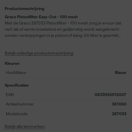
Productomschrijving
Graco Pistoolfilter Easy-Out - 100 mesh
Met de Graco 287033 Pistoolfilter - 100 mesh zorg je ervoor dat
verf, lak of vernis moeiteloos en gelijkmatig wordt aangebracht
zonder verstoppingen in je pistool of slang. Dit filter is geschikt
voor de Graco Contractor, FTx, Contractor 2 en FTx 2
spuitpistolen. Dankzij het fijne 100 mesh ontwerp wordt de
Bekijk volledige productomschrijving
kleinste ongewenste vervuiling uit je verfsysteem gefilterd, wat
resulteert in een strak en egaal spuitresultaat. Vooral bij het
Kleuren
verspuiten van lak of vernis is het gebruik van het blauwe 100
mesh filter essentieel. Gebruik je de airless verfspuit tijdelijk niet,
Hoofdkleur
Blauw
dan blijft de filter in optimale conditie als je die los bewaart. Kies
voor betrouwbaarheid en behoud de perfecte werking van je
Specificaties
verfspuitsysteem met dit filter.
EAN
0633955912007
Artikelnummer
361050
Modelcode
287033
Bekijk alle kenmerken