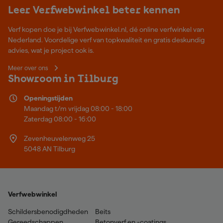
Leer Verfwebwinkel beter kennen
Verf kopen doe je bij Verfwebwinkel.nl, dé online verfwinkel van
Nederland. Voordelige verf van topkwaliteit en gratis deskundig
advies, wat je project ook is.
Meer over ons
Showroom in Tilburg
Openingstijden
Maandag t/m vrijdag 08:00 - 18:00
Zaterdag 08:00 - 16:00
Zevenheuvelenweg 25
5048 AN Tilburg
Verfwebwinkel
Schildersbenodigdheden
Beits
Gereedschappen
Betonverf en -coatings