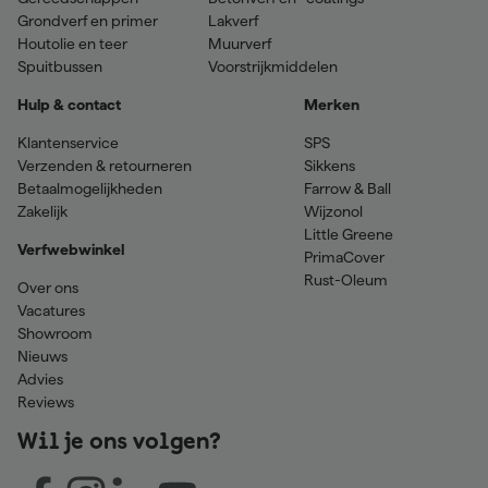
Grondverf en primer
Lakverf
Houtolie en teer
Muurverf
Spuitbussen
Voorstrijkmiddelen
Hulp & contact
Merken
Klantenservice
SPS
Verzenden & retourneren
Sikkens
Betaalmogelijkheden
Farrow & Ball
Zakelijk
Wijzonol
Little Greene
Verfwebwinkel
PrimaCover
Rust-Oleum
Over ons
Vacatures
Showroom
Nieuws
Advies
Reviews
Wil je ons volgen?