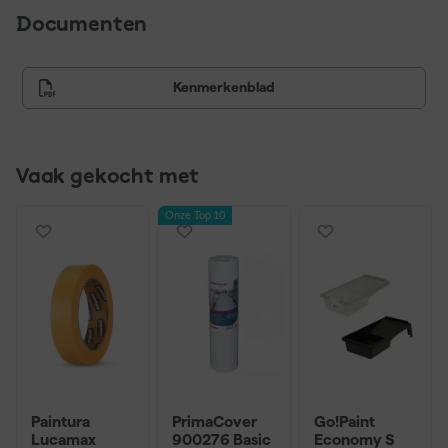
Documenten
Kenmerkenblad
Vaak gekocht met
Onze Top 10
Paintura
PrimaCover
Go!Paint
Lucamax
900276 Basic
Economy S