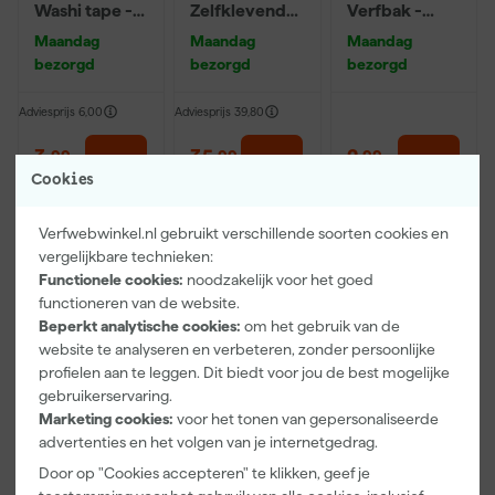
Washi tape -
Zelfklevend
Verfbak -
50mx24mm
Afdekvlies -
10cm Roller -
Maandag
Maandag
Maandag
25 x 0,65 m
15 x 32 cm + 5
bezorgd
bezorgd
bezorgd
inzetbakken
Adviesprijs
6,00
Adviesprijs
39,80
3
,
35
,
2
,
99
99
99
incl. BTW
incl. BTW
incl. BTW
Cookies
Verfwebwinkel.nl gebruikt verschillende soorten cookies en
vergelijkbare technieken:
Functionele cookies:
noodzakelijk voor het goed
functioneren van de website.
Beperkt analytische cookies:
om het gebruik van de
website te analyseren en verbeteren, zonder persoonlijke
profielen aan te leggen. Dit biedt voor jou de best mogelijke
gebruikerservaring.
Marketing cookies:
voor het tonen van gepersonaliseerde
advertenties en het volgen van je internetgedrag.
Kip Tape
DeWALT
Anza PRO
Door op "Cookies accepteren" te klikken, geef je
3888-27
DXIR1HMMA2
Muurverfset
Masker met
P3
MICMEX set