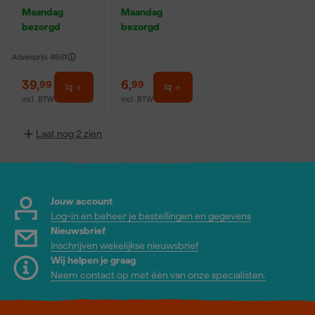
bescherming
0,5L
Maandag
Maandag
- 0,95L
bezorgd
bezorgd
Adviesprijs
49,61
39
,
6
,
99
99
incl. BTW
incl. BTW
Laat nog 2 zien
Jouw account
Log-in en beheer je bestellingen en gegevens
Nieuwsbrief
Inschrijven wekelijkse nieuwsbrief
Wij helpen je graag
Neem contact op met één van onze specialisten.