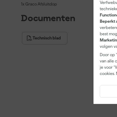
Verfwebwi
1x Graco Afsluitdop
techniek
Function
Documenten
Beperkt 
verbetere
best mog
Technisch blad
Marketin
volgen va
Door op 
van alle 
je voor "
cookies. 