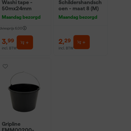
Washi tape -
Schildershandsch
50mx24mm
oen - maat 8 (M)
Maandag bezorgd
Maandag bezorgd
dviesprijs
6,00
3
,
2
,
99
29
incl. BTW
incl. BTW
Gripline
EMM00200-