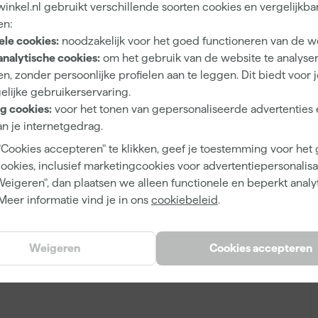
nkel.nl gebruikt verschillende soorten cookies en vergelijkba
en:
ele cookies:
noodzakelijk voor het goed functioneren van de w
analytische cookies:
om het gebruik van de website te analyse
n, zonder persoonlijke profielen aan te leggen. Dit biedt voor 
elijke gebruikerservaring.
g cookies:
voor het tonen van gepersonaliseerde advertenties 
n je internetgedrag.
"Cookies accepteren" te klikken, geef je toestemming voor het
cookies, inclusief marketingcookies voor advertentiepersonalisat
Weigeren", dan plaatsen we alleen functionele en beperkt analy
Meer informatie vind je in ons
cookiebeleid
.
Weigeren
Cookies accepteren