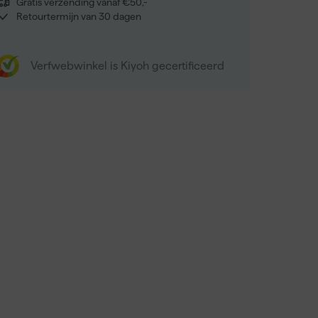
Gratis verzending vanaf €50,-
Retourtermijn van 30 dagen
Verfwebwinkel is Kiyoh gecertificeerd