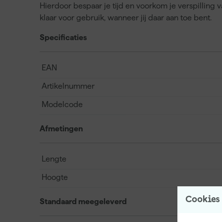
Hierdoor bespaar je tijd en voorkom je verspilling v
klaar voor gebruik, wanneer jij daar aan toe bent.
Specificaties
EAN
Artikelnummer
Modelcode
Afmetingen
Lengte
Hoogte
Cookies
Standaard meegeleverd