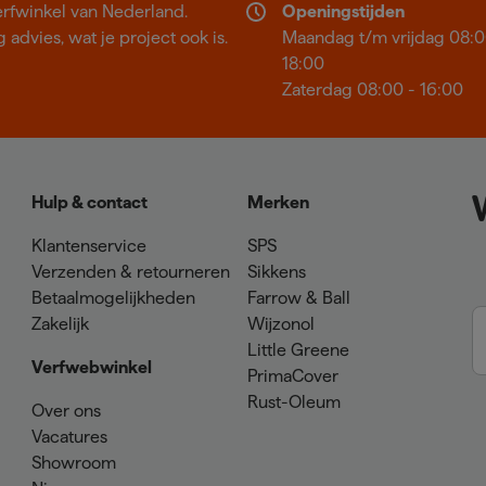
erfwinkel van Nederland.
Openingstijden
 advies, wat je project ook is.
Maandag t/m vrijdag 08:0
18:00
Zaterdag 08:00 - 16:00
Hulp & contact
Merken
Klantenservice
SPS
Verzenden & retourneren
Sikkens
Betaalmogelijkheden
Farrow & Ball
Zakelijk
Wijzonol
Little Greene
Verfwebwinkel
PrimaCover
Rust-Oleum
Over ons
Vacatures
Showroom