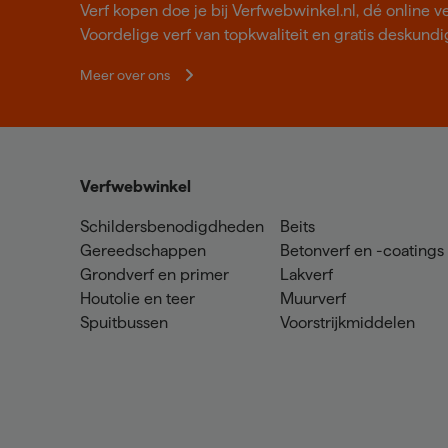
Verf kopen doe je bij Verfwebwinkel.nl, dé online v
Voordelige verf van topkwaliteit en gratis deskundig
Meer over ons
Verfwebwinkel
Schildersbenodigdheden
Beits
Gereedschappen
Betonverf en -coatings
Grondverf en primer
Lakverf
Houtolie en teer
Muurverf
Spuitbussen
Voorstrijkmiddelen