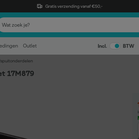
Gratis verzending vanaf €50,-
edingen
Outlet
Incl.
BTW
fspuitonderdelen
et 17M879