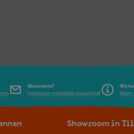
Nieuwsbrief
Wij he
vens
Inschrijven wekelijkse nieuwsbrief
Neem c
kennen
Showroom in Ti