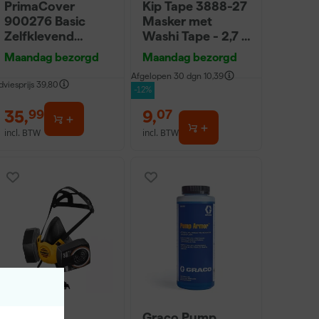
PrimaCover
Kip Tape 3888-27
900276 Basic
Masker met
Zelfklevend
Washi Tape - 2,7 x
Afdekvlies - 25 x
20m
Maandag bezorgd
Maandag bezorgd
0,65 m
Afgelopen 30 dgn
10,39
dviesprijs
39,80
-12%
35
,
9
,
99
07
incl. BTW
incl. BTW
DeWALT
Graco Pump