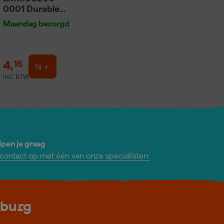
0001 Durable
Bouwemmer -
Maandag bezorgd
20L - Zwart
4
,
16
incl. BTW
lpen je graag
ontact op met één van onze specialisten.
lburg