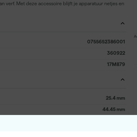
an verf. Met deze accessoire blijft je apparatuur netjes en
A
0755652386001
360922
17M879
25.4 mm
44.45 mm