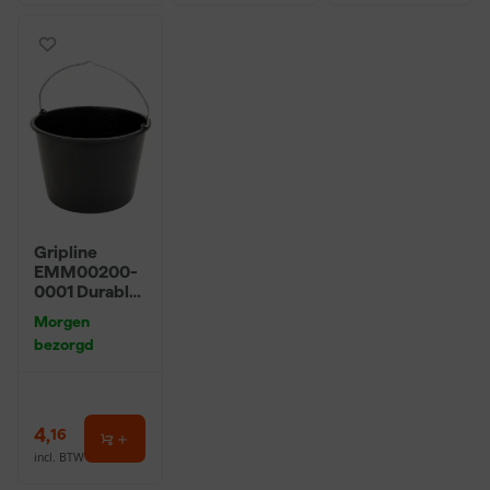
Gripline
EMM00200-
0001 Durable
Bouwemmer -
Morgen
20L - Zwart
bezorgd
4
,
16
incl. BTW