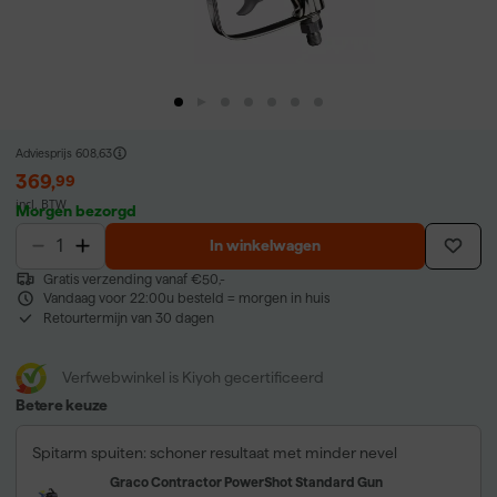
Adviesprijs
608,63
369
,
99
incl. BTW
Morgen bezorgd
In winkelwagen
Gratis verzending vanaf €50,-
Vandaag voor 22:00u besteld = morgen in huis
Retourtermijn van 30 dagen
Verfwebwinkel is Kiyoh gecertificeerd
Betere keuze
Spitarm spuiten: schoner resultaat met minder nevel
Graco Contractor PowerShot Standard Gun