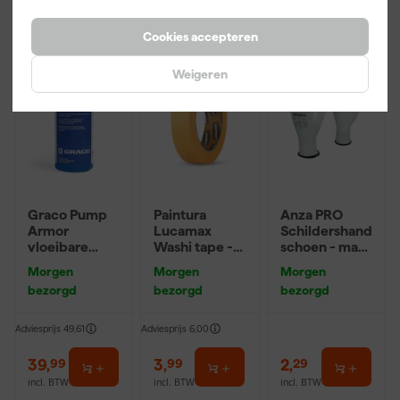
Cookies accepteren
Weigeren
Graco Pump
Paintura
Anza PRO
Armor
Lucamax
Schildershand
vloeibare
Washi tape -
schoen - maat
bescherming
50mx24mm
8 (M)
Morgen
Morgen
Morgen
- 0,95L
bezorgd
bezorgd
bezorgd
Adviesprijs
49,61
Adviesprijs
6,00
39
,
3
,
2
,
99
99
29
incl. BTW
incl. BTW
incl. BTW