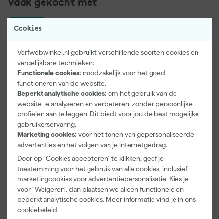
Vaak gekocht met
Onze Top 10
Cookies
Verfwebwinkel.nl gebruikt verschillende soorten cookies en
vergelijkbare technieken:
Functionele cookies:
noodzakelijk voor het goed
functioneren van de website.
Beperkt analytische cookies:
om het gebruik van de
website te analyseren en verbeteren, zonder persoonlijke
profielen aan te leggen. Dit biedt voor jou de best mogelijke
PrimaCover
Kip Tape
DeWALT
gebruikerservaring.
900276 Basic
3888-27
DXIR1HMMA2
Marketing cookies:
voor het tonen van gepersonaliseerde
Zelfklevend
Masker met
P3
advertenties en het volgen van je internetgedrag.
Afdekvlies -
Washi Tape -
Lichtgewicht
Morgen
Morgen
Morgen
25 x 0,65 m
2,7 x 20m
Halfgelaatsma
Door op "Cookies accepteren" te klikken, geef je
bezorgd
bezorgd
bezorgd
sker met
toestemming voor het gebruik van alle cookies, inclusief
A2P3 filters -
marketingcookies voor advertentiepersonalisatie. Kies je
Afgelopen 30 dgn
10,39
Maat M
Adviesprijs
39,80
voor "Weigeren", dan plaatsen we alleen functionele en
-12%
beperkt analytische cookies. Meer informatie vind je in ons
35
,
9
,
65
,
99
07
86
cookiebeleid
.
incl. BTW
incl. BTW
incl. BTW