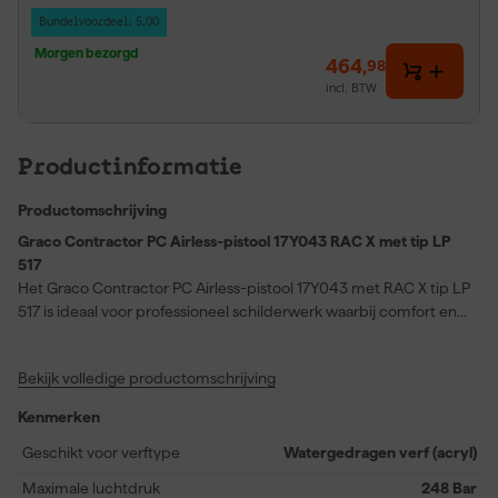
Bundelvoordeel: 5,00
Morgen bezorgd
464
,
98
incl. BTW
Productinformatie
Productomschrijving
Graco Contractor PC Airless-pistool 17Y043 RAC X met tip LP
517
Het Graco Contractor PC Airless-pistool 17Y043 met RAC X tip LP
517 is ideaal voor professioneel schilderwerk waarbij comfort en
snelheid belangrijk zijn. Dankzij het lichte ontwerp en de trekker
die tot 50% minder kracht vergt, werk je langer door met minder
Bekijk volledige productomschrijving
inspanning. Je kunt de trekkerlengte instellen in drie standen,
zodat het pistool prettig in de hand ligt in elke situatie. De
Kenmerken
EasyGlide-wartel zorgt voor soepele bewegingen tijdens het
spuiten. Dankzij ProConnect vervang je de cartridge zonder
Geschikt voor verftype
Watergedragen verf (acryl)
gereedschap, wat tijd bespaart bij onderhoud. De tip LP 517
Maximale luchtdruk
248 Bar