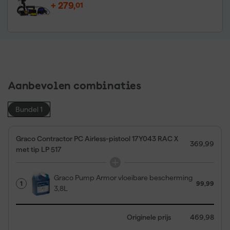
+
279
,
01
Aanbevolen combinaties
Bundel 1
Graco Contractor PC Airless-pistool 17Y043 RAC X
369,99
met tip LP 517
Graco Pump Armor vloeibare bescherming
1
99,99
3,8L
Originele prijs
469,98