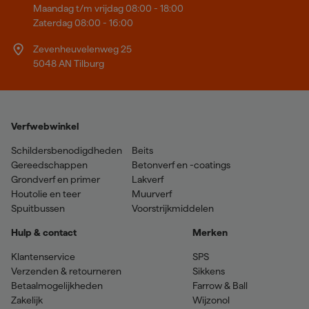
Maandag t/m vrijdag 08:00 - 18:00
Zaterdag 08:00 - 16:00
Zevenheuvelenweg 25
5048 AN Tilburg
Verfwebwinkel
Schildersbenodigdheden
Beits
Gereedschappen
Betonverf en -coatings
Grondverf en primer
Lakverf
Houtolie en teer
Muurverf
Spuitbussen
Voorstrijkmiddelen
Hulp & contact
Merken
Klantenservice
SPS
Verzenden & retourneren
Sikkens
Betaalmogelijkheden
Farrow & Ball
Zakelijk
Wijzonol