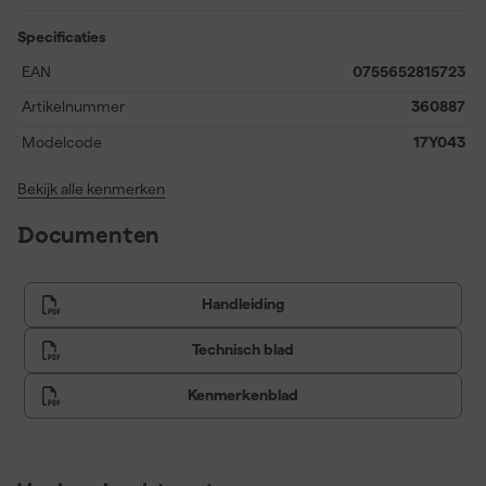
wordt meegeleverd, zodat je meteen nauwkeurig en efficiënt aan
de slag kunt.
Specificaties
EAN
0755652815723
Artikelnummer
360887
Modelcode
17Y043
Bekijk alle kenmerken
Documenten
Handleiding
Technisch blad
Kenmerkenblad