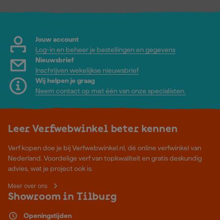
Jouw account
Log-in en beheer je bestellingen en gegevens
Nieuwsbrief
Inschrijven wekelijkse nieuwsbrief
Wij helpen je graag
Neem contact op met één van onze specialisten.
Leer Verfwebwinkel beter kennen
Verf kopen doe je bij Verfwebwinkel.nl, dé online verfwinkel van
Nederland. Voordelige verf van topkwaliteit en gratis deskundig
advies, wat je project ook is.
Meer over ons
Showroom in Tilburg
Openingstijden