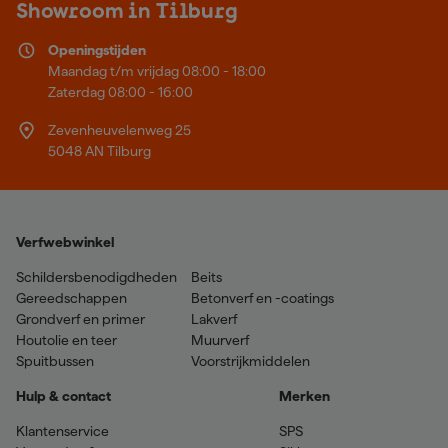
Showroom in Tilburg
Openingstijden
Maandag t/m vrijdag 08:00 - 18:00
Zaterdag 08:00 - 16:00
Zevenheuvelenweg 25
5048 AN Tilburg
Verfwebwinkel
Schildersbenodigdheden
Beits
Gereedschappen
Betonverf en -coatings
Grondverf en primer
Lakverf
Houtolie en teer
Muurverf
Spuitbussen
Voorstrijkmiddelen
Hulp & contact
Merken
Klantenservice
SPS