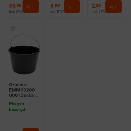
39
,
3
,
2
,
99
99
29
incl. BTW
incl. BTW
incl. BTW
Gripline
EMM00200-
0001 Durable
Bouwemmer -
Morgen
20L - Zwart
bezorgd