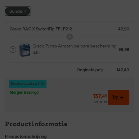
Bundel 1
Graco RAC X SwitchTip FFLP212
42,50
Graco Pump Armor vloeibare bescherming
1
99,99
3,8L
Originele prijs
142,49
Bundelvoordeel: 5,00
Morgen bezorgd
137
,
49
incl. BTW
Productinformatie
Productomschrijving