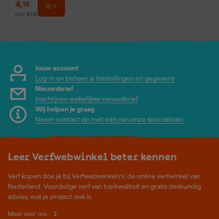
4
,
16
incl. BTW
Jouw account
Log-in en beheer je bestellingen en gegevens
Nieuwsbrief
Inschrijven wekelijkse nieuwsbrief
Wij helpen je graag
Neem contact op met één van onze specialisten.
Leer Verfwebwinkel beter kennen
Verf kopen doe je bij Verfwebwinkel.nl, dé online verfwinkel van
Nederland. Voordelige verf van topkwaliteit en gratis deskundig
advies, wat je project ook is.
Meer over ons