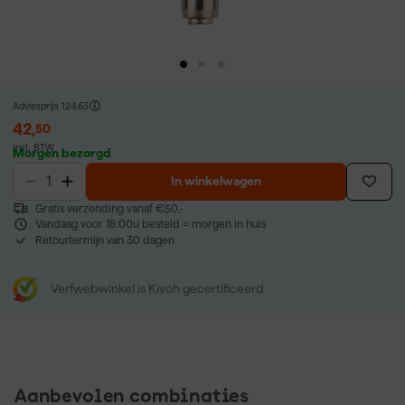
Adviesprijs
124,63
42
,
50
incl. BTW
Morgen bezorgd
In winkelwagen
Gratis verzending vanaf €50,-
Vandaag voor 18:00u besteld = morgen in huis
Retourtermijn van 30 dagen
Verfwebwinkel is Kiyoh gecertificeerd
Aanbevolen combinaties