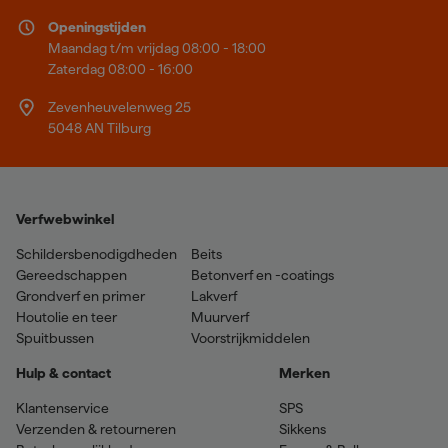
Openingstijden
Maandag t/m vrijdag 08:00 - 18:00
Zaterdag 08:00 - 16:00
Zevenheuvelenweg 25
5048 AN Tilburg
Verfwebwinkel
Schildersbenodigdheden
Beits
Gereedschappen
Betonverf en -coatings
Grondverf en primer
Lakverf
Houtolie en teer
Muurverf
Spuitbussen
Voorstrijkmiddelen
Hulp & contact
Merken
Klantenservice
SPS
Verzenden & retourneren
Sikkens