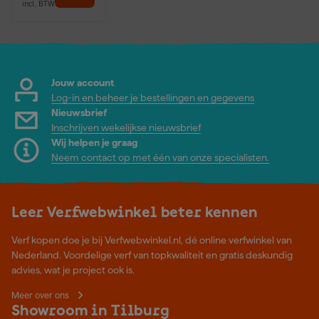
incl. BTW
Jouw account
Log-in en beheer je bestellingen en gegevens
Nieuwsbrief
Inschrijven wekelijkse nieuwsbrief
Wij helpen je graag
Neem contact op met één van onze specialisten.
Leer Verfwebwinkel beter kennen
Verf kopen doe je bij Verfwebwinkel.nl, dé online verfwinkel van
Nederland. Voordelige verf van topkwaliteit en gratis deskundig
advies, wat je project ook is.
Meer over ons
Showroom in Tilburg