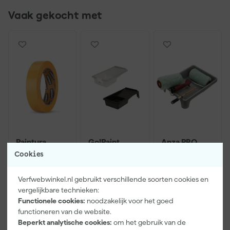
Vaak gekocht met
Paintura
Go!Paint
Anza PRO
Lucamax
Economy S
Muurverfset
Cookies
Washi tape -
Verfbak -
MICMEX set
50mx24mm
10cm Roller -
6-delig
Maandag
Maandag
Maandag
15 x 32 cm + 5
Verfwebwinkel.nl gebruikt verschillende soorten cookies en
bezorgd
bezorgd
bezorgd
inzetbakken
vergelijkbare technieken:
Functionele cookies:
noodzakelijk voor het goed
Adviesprijs
6,00
Adviesprijs
31,89
functioneren van de website.
Beperkt analytische cookies:
om het gebruik van de
3
,
2
,
19
,
99
99
95