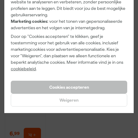
website te analyseren en verbeteren, zonder persoonlijke
incl. BTW
incl. BTW
incl. BTW
profielen aan te leggen. Dit biedt voor jou de best mogelijke
gebruikerservaring.
Onze Top 10
Marketing cookies:
voor het tonen van gepersonaliseerde
advertenties en het volgen van je internetgedrag.
Door op "Cookies accepteren" te klikken, geef je
toestemming voor het gebruik van alle cookies, inclusief
marketingcookies voor advertentiepersonalisatie. Kies je
voor "Weigeren", dan plaatsen we alleen functionele en
beperkt analytische cookies. Meer informatie vind je in ons
cookiebeleid
.
Rilly Multi
Cookies accepteren
Ontvetter en
Verfreiniger –
0,5L
Weigeren
Maandag
bezorgd
6
,
99