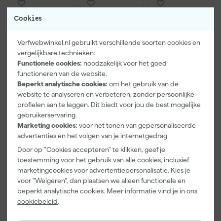
Cookies
Verfwebwinkel.nl gebruikt verschillende soorten cookies en
vergelijkbare technieken:
Functionele cookies:
noodzakelijk voor het goed
functioneren van de website.
Beperkt analytische cookies:
om het gebruik van de
website te analyseren en verbeteren, zonder persoonlijke
Hultafors RB
Paintura
Go!Paint
profielen aan te leggen. Dit biedt voor jou de best mogelijke
GS 10
Lucamax
Economy S
Reservemes
Washi tape -
Verfbak -
gebruikerservaring.
glasschraper
50mx24mm
10cm Roller -
Marketing cookies:
voor het tonen van gepersonaliseerde
Maandag
Maandag
Maandag
(10 st) - 19 x
15 x 32 cm + 5
advertenties en het volgen van je internetgedrag.
bezorgd
bezorgd
bezorgd
39mm
inzetbakken
Door op "Cookies accepteren" te klikken, geef je
toestemming voor het gebruik van alle cookies, inclusief
Adviesprijs
6,00
marketingcookies voor advertentiepersonalisatie. Kies je
4
,
3
,
2
,
19
99
99
voor "Weigeren", dan plaatsen we alleen functionele en
incl. BTW
incl. BTW
incl. BTW
beperkt analytische cookies. Meer informatie vind je in ons
cookiebeleid
.
Onze Top 10