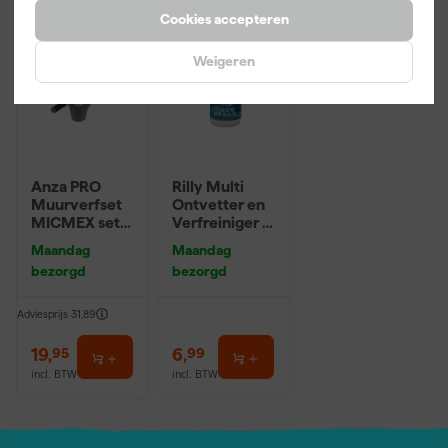
Cookies accepteren
Weigeren
Anza PRO
Rilly Multi
Muurverfset
Ontvetter en
MICMEX set
Verfreiniger –
6-delig
0,5L
Maandag
Maandag
bezorgd
bezorgd
Adviesprijs
31,89
19
,
6
,
95
99
incl. BTW
incl. BTW