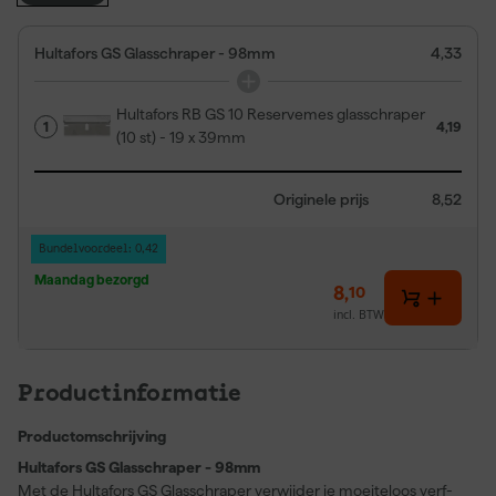
Hultafors GS Glasschraper - 98mm
4,33
Hultafors RB GS 10 Reservemes glasschraper
1
4,19
(10 st) - 19 x 39mm
Originele prijs
8,52
Bundelvoordeel: 0,42
Maandag bezorgd
8
,
10
incl. BTW
Productinformatie
Productomschrijving
Hultafors GS Glasschraper - 98mm
Met de Hultafors GS Glasschraper verwijder je moeiteloos verf-