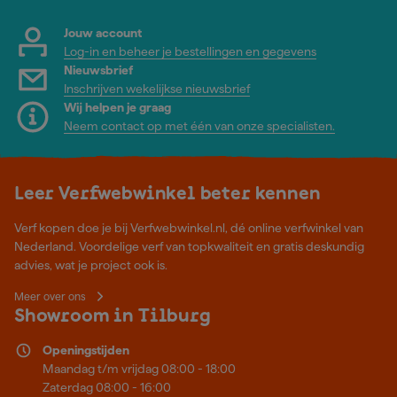
Jouw account
Log-in en beheer je bestellingen en gegevens
Nieuwsbrief
Inschrijven wekelijkse nieuwsbrief
Wij helpen je graag
Neem contact op met één van onze specialisten.
Leer Verfwebwinkel beter kennen
Verf kopen doe je bij Verfwebwinkel.nl, dé online verfwinkel van
Nederland. Voordelige verf van topkwaliteit en gratis deskundig
advies, wat je project ook is.
Meer over ons
Showroom in Tilburg
Openingstijden
Maandag t/m vrijdag 08:00 - 18:00
Zaterdag 08:00 - 16:00