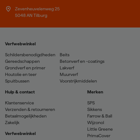
Zevenheuvelenweg 25
5048 AN Tilburg
Verfwebwinkel
Schildersbenodigdheden
Beits
Gereedschappen
Betonverf en -coatings
Grondverf en primer
Lakverf
Houtolie en teer
Muurverf
Spuitbussen
Voorstrijkmiddelen
Hulp & contact
Merken
Klantenservice
SPS
Verzenden & retourneren
Sikkens
Betaalmogelijkheden
Farrow & Ball
Zakelijk
Wijzonol
Little Greene
Verfwebwinkel
PrimaCover