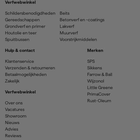
Verfwebwinkel
Schildersbenodigdheden
Beits
Gereedschappen
Betonverf en -coatings
Grondverf en primer
Lakverf
Houtolie en teer
Muurverf
Spuitbussen
Voorstrijkmiddelen
Hulp & contact
Merken
Klantenservice
SPS
Verzenden & retourneren
Sikkens
Betaalmogelijkheden
Farrow & Ball
Zakelijk
Wijzonol
Little Greene
Verfwebwinkel
PrimaCover
Rust-Oleum
Over ons
Vacatures
Showroom
Nieuws
Advies
Reviews