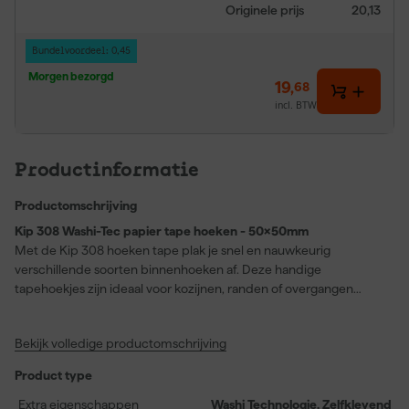
Originele prijs
20,13
Bundelvoordeel: 0,45
Morgen bezorgd
19
,
68
incl. BTW
Productinformatie
Productomschrijving
Kip 308 Washi-Tec papier tape hoeken - 50x50mm
Met de Kip 308 hoeken tape plak je snel en nauwkeurig
verschillende soorten binnenhoeken af. Deze handige
tapehoekjes zijn ideaal voor kozijnen, randen of overgangen
tussen muur en plafond. Dankzij de Washi-Tec® technologie
breng je de tape makkelijk aan, zonder scheuren of verschuiven.
Bekijk volledige productomschrijving
De tape hecht goed op diverse ondergronden en laat scherpe
verflijnen achter. Elk hoekje is gemaakt van versterkt papier en
Product type
blijft tot wel zes maanden binnenshuis goed zitten. Buiten
gebruik je ze bij kortere projecten. Op één rol zitten zestig
Extra eigenschappen
Washi Technologie, Zelfklevend