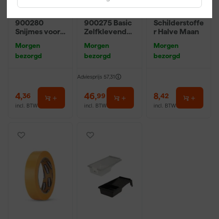
PrimaCover
PrimaCover
Anza
900280
900275 Basic
Schilderstoffe
Snijmes voor
Zelfklevend
r Halve Maan
folie en
Afdekvlies -
Morgen
Morgen
Morgen
afdekvlies
25 x 1m
bezorgd
bezorgd
bezorgd
Adviesprijs
57,31
4
,
46
,
8
,
36
99
42
incl. BTW
incl. BTW
incl. BTW