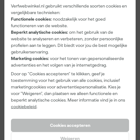
Verfwebwinkel.nl gebruikt verschillende soorten cookies en
Kip 336-30
Kip Tape 335-
Kip Tape 335-
vergelijkbare technieken:
Afdekpapier
95 Kunststof
12 Dispenser
Functionele cookies:
noodzakelijk voor het goed
Zonder Tape -
Dispenser -
voor
functioneren van de website.
300mm x
110mm
Afdekpapier
Morgen
Morgen
Morgen
Beperkt analytische cookies:
om het gebruik van de
50m
met Masking
bezorgd
bezorgd
bezorgd
website te analyseren en verbeteren, zonder persoonlijke
Tape - 350mm
profielen aan te leggen. Dit biedt voor jou de best mogelijke
gebruikerservaring.
Afgelopen 30 dgn
2,02
Marketing cookies:
voor het tonen van gepersonaliseerde
6
,
2
,
90
,
00
00
25
advertenties en het volgen van je internetgedrag.
incl. BTW
incl. BTW
incl. BTW
Door op "Cookies accepteren" te klikken, geef je
toestemming voor het gebruik van alle cookies, inclusief
marketingcookies voor advertentiepersonalisatie. Kies je
voor "Weigeren", dan plaatsen we alleen functionele en
beperkt analytische cookies. Meer informatie vind je in ons
cookiebeleid
.
Cookies accepteren
Weigeren