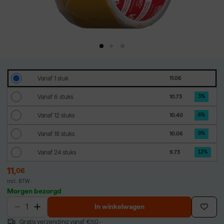
Vanaf 1 stuk
11.06
Vanaf 6 stuks
10.73
3
%
Vanaf 12 stuks
10.40
6
%
Vanaf 18 stuks
10.06
9
%
Vanaf 24 stuks
9.73
12
%
11
,
06
incl. BTW
Morgen bezorgd
In winkelwagen
Gratis verzending vanaf €50,-