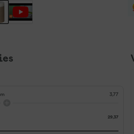
ies
5m
3,77
29,37