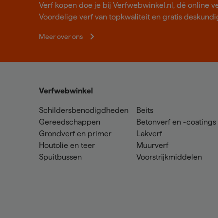
Verf kopen doe je bij Verfwebwinkel.nl, dé online v
Voordelige verf van topkwaliteit en gratis deskundig
Meer over ons
Verfwebwinkel
Schildersbenodigdheden
Beits
Gereedschappen
Betonverf en -coatings
Grondverf en primer
Lakverf
Houtolie en teer
Muurverf
Spuitbussen
Voorstrijkmiddelen