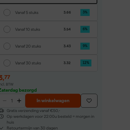
Vanaf 5 stuks
3.66
3
%
Vanaf 10 stuks
3.54
6
%
Vanaf 20 stuks
3.43
9
%
Vanaf 30 stuks
3.32
12
%
3
,
77
incl. BTW
Zaterdag bezorgd
In winkelwagen
Gratis verzending vanaf €50,-
Op werkdagen voor 22:00u besteld = morgen in
huis
Retourtermijn van 30 dagen