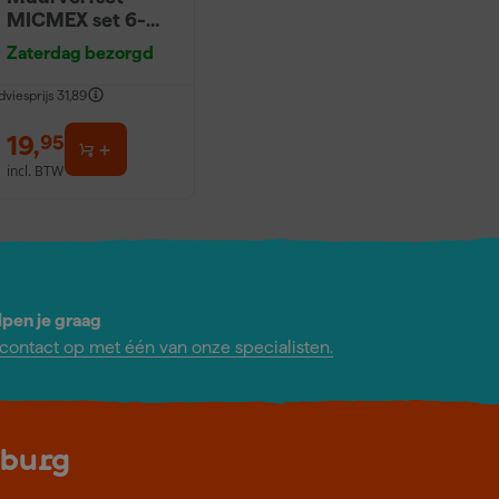
MICMEX set 6-
delig
Zaterdag bezorgd
dviesprijs
31,89
19
,
95
incl. BTW
lpen je graag
ontact op met één van onze specialisten.
lburg