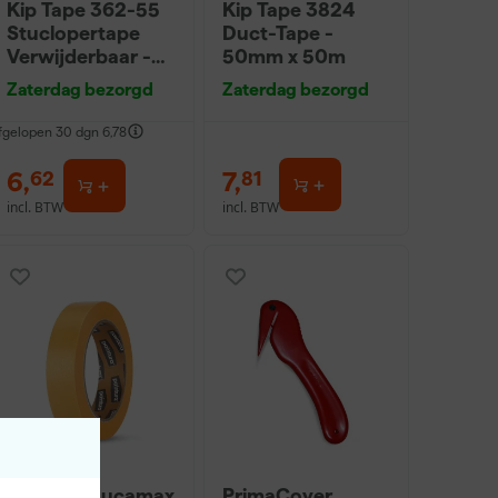
Kip Tape 362-55
Kip Tape 3824
Stuclopertape
Duct-Tape -
Verwijderbaar -
50mm x 50m
50mm x 30m
Zaterdag bezorgd
Zaterdag bezorgd
fgelopen 30 dgn
6,78
6
,
7
,
62
81
incl. BTW
incl. BTW
Paintura Lucamax
PrimaCover