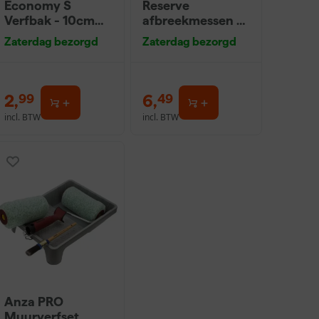
Economy S
Reserve
Verfbak - 10cm
afbreekmessen -
Roller - 15 x 32 cm
9mm (10st)
Zaterdag bezorgd
Zaterdag bezorgd
+ 5 inzetbakken
2
,
6
,
99
49
incl. BTW
incl. BTW
Anza PRO
Muurverfset