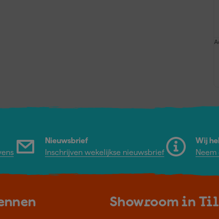
A
Nieuwsbrief
Wij he
vens
Inschrijven wekelijkse nieuwsbrief
Neem c
kennen
Showroom in Ti