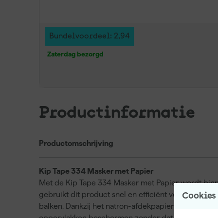
Bundelvoordeel: 2,94
Zaterdag bezorgd
Productinformatie
Productomschrijving
Kip Tape 334 Masker met Papier
Met de Kip Tape 334 Masker met Papier wordt binn
gebruikt dit product snel en efficiënt voor het afp
Cookies
balken. Dankzij het natron-afdekpapier van 50 gra
oppervlakken beschermen zonder dat je extra stapp