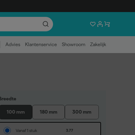
Advies
Klantenservice
Showroom
Zakelijk
Breedte
100 mm
180 mm
300 mm
Vanaf 1 stuk
3.77