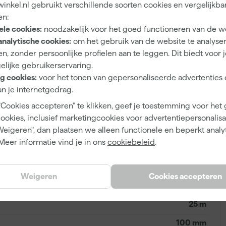
nkel.nl gebruikt verschillende soorten cookies en vergelijkba
pt je om netjes en strak te werken zonder ongewenste
en:
et geschikt is voor buitengebruik. Verschillende afmetingen
ele cookies:
noodzakelijk voor het goed functioneren van de w
bij de hand hebt, afgestemd op jouw klus. Optimaliseer je
analytische cookies:
om het gebruik van de website te analyse
f renovatiewerkzaamheden door te kiezen voor deze
n, zonder persoonlijke profielen aan te leggen. Dit biedt voor 
A
m maskingtape.
elijke gebruikerservaring.
g cookies:
voor het tonen van gepersonaliseerde advertenties 
n je internetgedrag.
"Cookies accepteren" te klikken, geef je toestemming voor het
4013142334106
cookies, inclusief marketingcookies voor advertentiepersonalisat
Weigeren", dan plaatsen we alleen functionele en beperkt analy
345689
Meer informatie vind je in ons
cookiebeleid
.
334-10
Weigeren
Cookies accepteren
25 m
100 mm