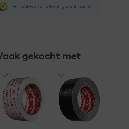
Verfwebwinkel is Kiyoh gecertificeerd
Vaak gekocht met