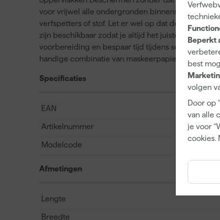
Verfwebwi
voor vrijwel alle ondergronden binnenshuis en hel
techniek
verfspetters of stof. Let er wel op dat deze tape ni
Function
zijn beschikbaar zodat je altijd het juiste formaat 
Beperkt 
voorbereiding en bespaar tijd tijdens schilder- o
verbetere
handige combinatie van maskeerpapier en premiu
best mog
Marketin
Specificaties
volgen va
Door op 
EAN
van alle 
je voor "
Artikelnummer
cookies. 
Modelcode
Afmetingen
Lengte
Breedte