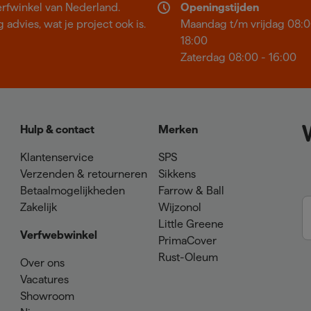
erfwinkel van Nederland.
Openingstijden
 advies, wat je project ook is.
Maandag t/m vrijdag 08:0
18:00
Zaterdag 08:00 - 16:00
Hulp & contact
Merken
Klantenservice
SPS
Verzenden & retourneren
Sikkens
Betaalmogelijkheden
Farrow & Ball
Zakelijk
Wijzonol
Little Greene
Verfwebwinkel
PrimaCover
Rust-Oleum
Over ons
Vacatures
Showroom