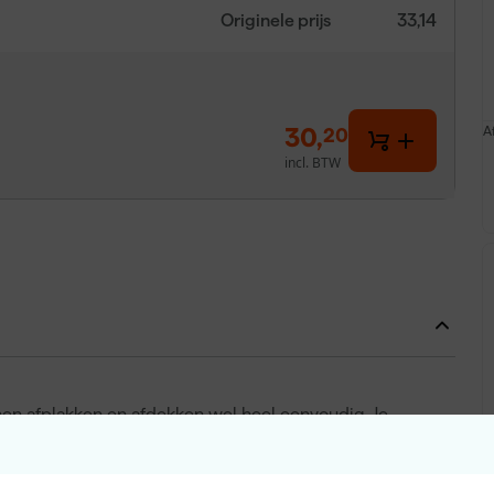
Originele prijs
33,14
30
,
A
20
incl. BTW
en afplakken en afdekken wel heel eenvoudig. Je
lakken van bijvoorbeeld vensterbanken, plinten of houten
m per vierkante meter kun je in één handeling meerdere
en hoeft te zetten. Deze maskeeroplossing is geschikt