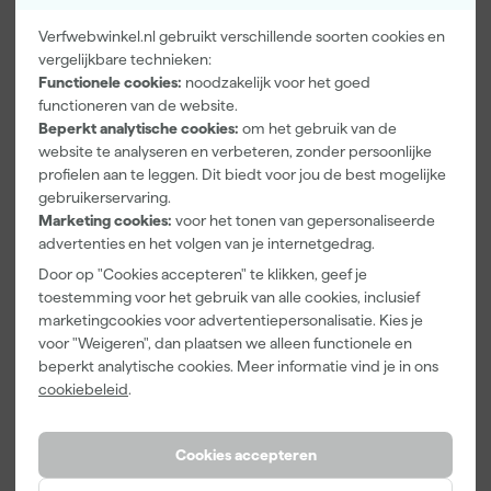
Verfwebwinkel.nl gebruikt verschillende soorten cookies en
vergelijkbare technieken:
Functionele cookies:
noodzakelijk voor het goed
Paintura
Go!Paint
Anza PRO
functioneren van de website.
Lucamax
Economy S
Muurverfset
Beperkt analytische cookies:
om het gebruik van de
Washi tape -
Verfbak -
MICMEX set
website te analyseren en verbeteren, zonder persoonlijke
50mx24mm
10cm Roller -
6-delig
Morgen
Morgen
Morgen
profielen aan te leggen. Dit biedt voor jou de best mogelijke
15 x 32 cm + 5
bezorgd
bezorgd
bezorgd
gebruikerservaring.
inzetbakken
Marketing cookies:
voor het tonen van gepersonaliseerde
advertenties en het volgen van je internetgedrag.
Adviesprijs
6,00
Adviesprijs
31,89
Door op "Cookies accepteren" te klikken, geef je
3
,
2
,
19
,
99
99
95
toestemming voor het gebruik van alle cookies, inclusief
incl. BTW
incl. BTW
incl. BTW
marketingcookies voor advertentiepersonalisatie. Kies je
voor "Weigeren", dan plaatsen we alleen functionele en
Onze Top 10
beperkt analytische cookies. Meer informatie vind je in ons
cookiebeleid
.
Cookies accepteren