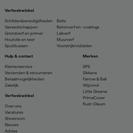
Verfwebwinkel
Schildersbenodigdheden
Beits
Gereedschappen
Betonverf en -coatings
Grondverf en primer
Lakverf
Houtolie en teer
Muurverf
Spuitbussen
Voorstrijkmiddelen
Hulp & contact
Merken
Klantenservice
SPS
Verzenden & retourneren
Sikkens
Betaalmogelijkheden
Farrow & Ball
Zakelijk
Wijzonol
Little Greene
Verfwebwinkel
PrimaCover
Rust-Oleum
Over ons
Vacatures
Showroom
Nieuws
Advies