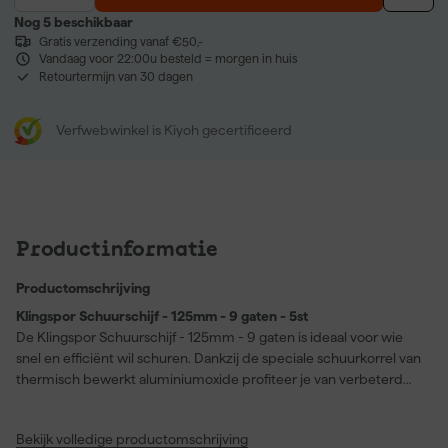
Nog 5 beschikbaar
Gratis verzending vanaf €50,-
Vandaag voor 22:00u besteld = morgen in huis
Retourtermijn van 30 dagen
Verfwebwinkel is Kiyoh gecertificeerd
Productinformatie
Productomschrijving
Klingspor Schuurschijf - 125mm - 9 gaten - 5st
De Klingspor Schuurschijf - 125mm - 9 gaten is ideaal voor wie
snel en efficiënt wil schuren. Dankzij de speciale schuurkorrel van
thermisch bewerkt aluminiumoxide profiteer je van verbeterd
schuurvermogen en een hogere materiaalverwijdering. De
actieve stoffen in de coating, gecombineerd met een halfopen
Bekijk volledige productomschrijving
bestrooiing, zorgen ervoor dat de schijven minder snel