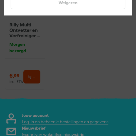
Weigeren
Rilly Multi
Ontvetter en
Verfreiniger –
0,5L
Morgen
bezorgd
6
,
99
incl. BTW
Jouw account
Log-in en beheer je bestellingen en gegevens
Nieuwsbrief
Inschrijven wekelijkse nieuwsbrief