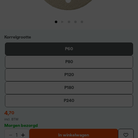
Korrelgrootte
P60
P80
P120
P180
P240
4
,
70
incl. BTW
Morgen bezorgd
In winkelwagen