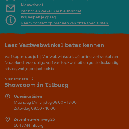
Nieuwsbrief
Inschrijven wekelijkse nieuwsbrief
Wij helpen je graag
Neem contact op met één van onze specialisten.
Leer Verfwebwinkel beter kennen
Verf kopen doe je bij Verfwebwinkel.nl, dé online verfwinkel van
Nederland. Voordelige verf van topkwaliteit en gratis deskundig
advies, wat je project ook is.
Meer over ons
Showroom in Tilburg
Openingstijden
Maandag t/m vrijdag 08:00 - 18:00
Zaterdag 08:00 - 16:00
Zevenheuvelenweg 25
5048 AN Tilburg