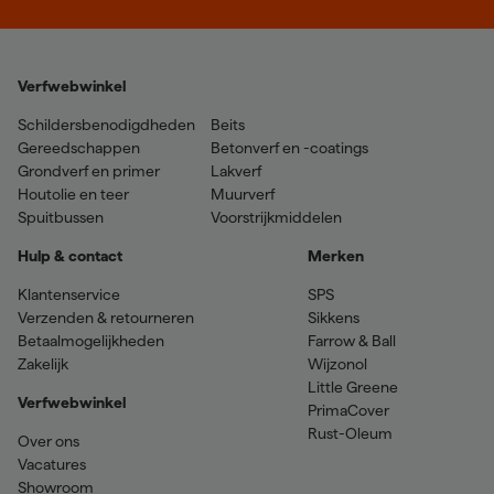
Verfwebwinkel
Schildersbenodigdheden
Beits
Gereedschappen
Betonverf en -coatings
Grondverf en primer
Lakverf
Houtolie en teer
Muurverf
Spuitbussen
Voorstrijkmiddelen
Hulp & contact
Merken
Klantenservice
SPS
Verzenden & retourneren
Sikkens
Betaalmogelijkheden
Farrow & Ball
Zakelijk
Wijzonol
Little Greene
Verfwebwinkel
PrimaCover
Rust-Oleum
Over ons
Vacatures
Showroom