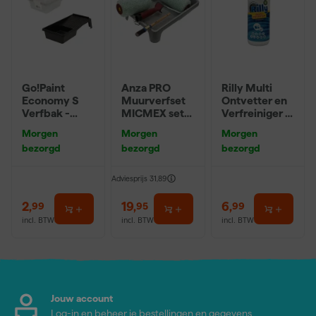
Go!Paint
Anza PRO
Rilly Multi
Economy S
Muurverfset
Ontvetter en
Verfbak -
MICMEX set
Verfreiniger –
10cm Roller -
6-delig
0,5L
Morgen
Morgen
Morgen
15 x 32 cm + 5
bezorgd
bezorgd
bezorgd
inzetbakken
Adviesprijs
31,89
2
,
19
,
6
,
99
95
99
incl. BTW
incl. BTW
incl. BTW
Jouw account
Log-in en beheer je bestellingen en gegevens