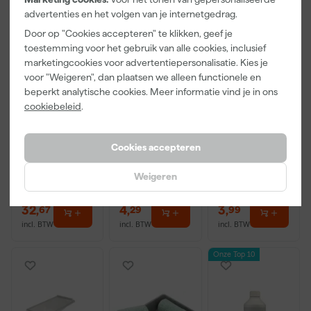
advertenties en het volgen van je internetgedrag.
Door op "Cookies accepteren" te klikken, geef je
toestemming voor het gebruik van alle cookies, inclusief
marketingcookies voor advertentiepersonalisatie. Kies je
voor "Weigeren", dan plaatsen we alleen functionele en
beperkt analytische cookies. Meer informatie vind je in ons
Festool
3M 9322+
Paintura
cookiebeleid
.
500119 UVEX
Aura
Lucamax
Veiligheidsbril
Stofmasker -
Washi tape -
FFP2 -
50mx24mm
Morgen
Morgen
Morgen
Onderhoudsv
Cookies accepteren
bezorgd
bezorgd
bezorgd
rij - Plooibaar
- Met
Weigeren
uitademventi
Adviesprijs
6,00
el
32
,
4
,
3
,
67
29
99
incl. BTW
incl. BTW
incl. BTW
Onze Top 10