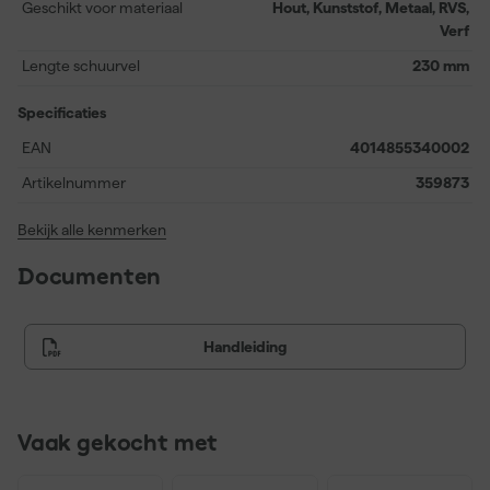
Geschikt voor materiaal
Hout, Kunststof, Metaal, RVS,
handmatig schuren en biedt je consistent resultaat bij iedere
Verf
renovatie- of onderhoudsklus. Je ervaart een goede grip en kunt
snel en gelijkmatig werken, wat tijd bespaart en het eindresultaat
Lengte schuurvel
230 mm
ten goede komt.
Specificaties
EAN
4014855340002
Artikelnummer
359873
Bekijk alle kenmerken
Documenten
Handleiding
Vaak gekocht met