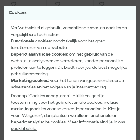
Cookies
Verfwebwinkel.nl gebruikt verschillende soorten cookies en
vergelijkbare technieken:
Functionele cookies:
noodzakelijk voor het goed
functioneren van de website.
Beperkt analytische cookies:
om het gebruik van de
website te analyseren en verbeteren, zonder persoonlijke
Paintura
Go!Paint
Anza PRO
profielen aan te leggen. Dit biedt voor jou de best mogelijke
Lucamax
Economy S
Muurverfset
gebruikerservaring.
Washi tape -
Verfbak -
MICMEX set
Marketing cookies:
voor het tonen van gepersonaliseerde
50mx24mm
10cm Roller -
6-delig
Maandag
Maandag
Maandag
15 x 32 cm + 5
advertenties en het volgen van je internetgedrag.
bezorgd
bezorgd
bezorgd
inzetbakken
Door op "Cookies accepteren" te klikken, geef je
toestemming voor het gebruik van alle cookies, inclusief
Adviesprijs
6,00
Adviesprijs
31,89
marketingcookies voor advertentiepersonalisatie. Kies je
voor "Weigeren", dan plaatsen we alleen functionele en
3
,
2
,
19
,
99
99
95
beperkt analytische cookies. Meer informatie vind je in ons
incl. BTW
incl. BTW
incl. BTW
cookiebeleid
.
Onze Top 10