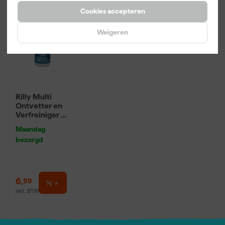
Cookies accepteren
Weigeren
Rilly Multi
Ontvetter en
Verfreiniger –
0,5L
Maandag
bezorgd
6
,
99
incl. BTW