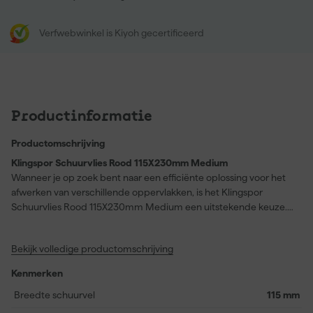
Verfwebwinkel is Kiyoh gecertificeerd
Productinformatie
Productomschrijving
Klingspor Schuurvlies Rood 115X230mm Medium
Wanneer je op zoek bent naar een efficiënte oplossing voor het
afwerken van verschillende oppervlakken, is het Klingspor
Schuurvlies Rood 115X230mm Medium een uitstekende keuze.
Dit schuurvlies is geschikt voor zowel nat als droog gebruik,
waardoor je veel flexibiliteit hebt in je werkzaamheden. Het
Bekijk volledige productomschrijving
middelgrove schuurmateriaal zorgt voor een gelijkmatig
schuurbeeld en helpt je bij het aanpassen aan een bestaand
Kenmerken
schuurpatroon. Dankzij de afmetingen van 115 x 230 mm kun je
gemakkelijk grotere en kleinere oppervlakken behandelen,
Breedte schuurvel
115 mm
zonder in te leveren op controle. Dit schuurvlies is ideaal voor