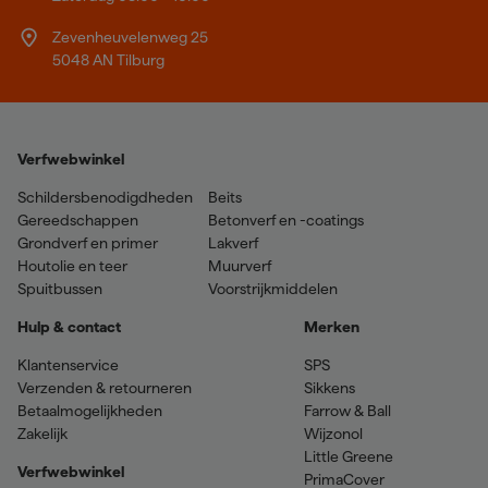
Zevenheuvelenweg 25
5048 AN Tilburg
Verfwebwinkel
Schildersbenodigdheden
Beits
Gereedschappen
Betonverf en -coatings
Grondverf en primer
Lakverf
Houtolie en teer
Muurverf
Spuitbussen
Voorstrijkmiddelen
Hulp & contact
Merken
Klantenservice
SPS
Verzenden & retourneren
Sikkens
Betaalmogelijkheden
Farrow & Ball
Zakelijk
Wijzonol
Little Greene
Verfwebwinkel
PrimaCover