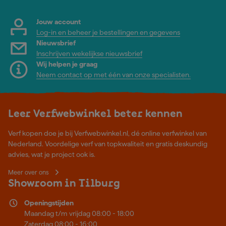
Jouw account
Log-in en beheer je bestellingen en gegevens
Nieuwsbrief
Inschrijven wekelijkse nieuwsbrief
Wij helpen je graag
Neem contact op met één van onze specialisten.
Leer Verfwebwinkel beter kennen
Verf kopen doe je bij Verfwebwinkel.nl, dé online verfwinkel van
Nederland. Voordelige verf van topkwaliteit en gratis deskundig
advies, wat je project ook is.
Meer over ons
Showroom in Tilburg
Openingstijden
Maandag t/m vrijdag 08:00 - 18:00
Zaterdag 08:00 - 16:00