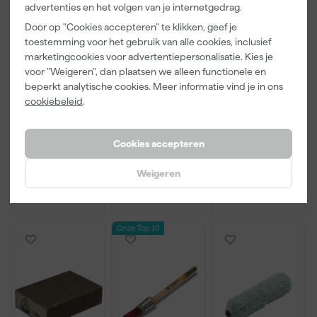
advertenties en het volgen van je internetgedrag.
Door op "Cookies accepteren" te klikken, geef je
toestemming voor het gebruik van alle cookies, inclusief
marketingcookies voor advertentiepersonalisatie. Kies je
Little Greene
Kip Tape
Go!Paint Roll
voor "Weigeren", dan plaatsen we alleen functionele en
Absolute Matt
3308-24
And Go
beperkt analytische cookies. Meer informatie vind je in ons
- op kleur
Washi Tec
Verfbak -
cookiebeleid
.
gemengd -
Schilderstape
12cm Roller -
Morgen
Morgen
Morgen
250ml Sample
Gold - 24mm
0,5L + 5
bezorgd
bezorgd
bezorgd
x 50m
Inzetbakken
Cookies accepteren
Weigeren
13
,
6
,
3
,
50
50
99
incl. BTW
incl. BTW
incl. BTW
Onze Top 10