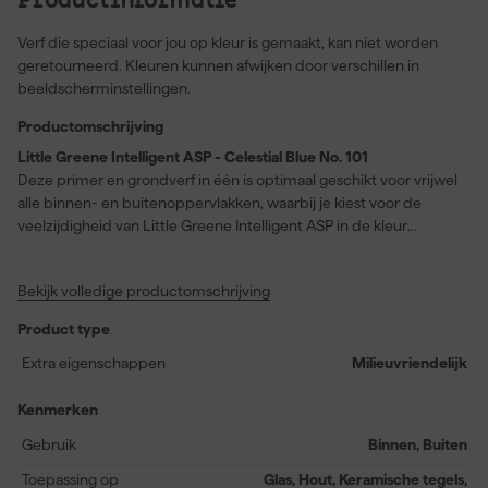
Productinformatie
Verf die speciaal voor jou op kleur is gemaakt, kan niet worden
geretourneerd. Kleuren kunnen afwijken door verschillen in
beeldscherminstellingen.
Productomschrijving
Little Greene Intelligent ASP - Celestial Blue No. 101
Deze primer en grondverf in één is optimaal geschikt voor vrijwel
alle binnen- en buitenoppervlakken, waarbij je kiest voor de
veelzijdigheid van Little Greene Intelligent ASP in de kleur
Celestial Blue No. 101. Dankzij de watergedragen samenstelling en
eiglans afwerking kun je moeiteloos materialen als hout, metaal,
Bekijk volledige productomschrijving
keramische tegels, gelamineerde oppervlakken, glas en PVC-U
van een betrouwbare ondergrond voorzien. Je profiteert van een
Product type
snelle droogtijd van twee uur, ideaal voor projecten die vlot
moeten verlopen. De primer ondersteunt alle ‘Intelligent’
Extra eigenschappen
Milieuvriendelijk
afwerkingen en is verkrijgbaar in een breed palet van kleuren. Het
verbruik bedraagt circa 14 meter per liter en de tint Celestial Blue
Kenmerken
No. 101 sluit soepel aan op jouw gewenste eindresultaat, doordat
Gebruik
Binnen, Buiten
de primer bewust iets lichter is dan de uiteindelijke afwerkkleur.
Toepassing op
Glas, Hout, Keramische tegels,