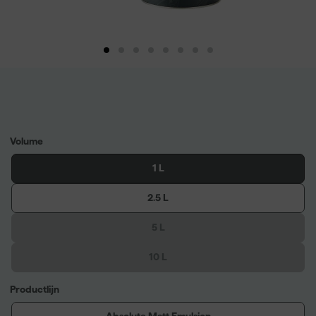
Volume
1 L
2.5 L
5 L
10 L
Productlijn