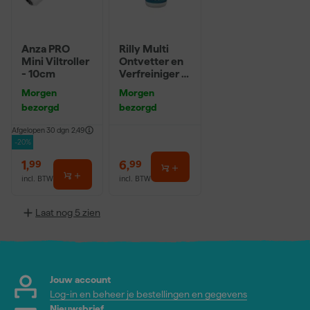
Anza PRO
Rilly Multi
Mini Viltroller
Ontvetter en
- 10cm
Verfreiniger –
0,5L
Morgen
Morgen
bezorgd
bezorgd
Afgelopen 30 dgn
2,49
-20%
1
,
6
,
99
99
incl. BTW
incl. BTW
Laat nog 5 zien
Jouw account
Log-in en beheer je bestellingen en gegevens
Nieuwsbrief