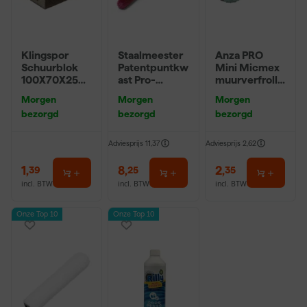
Klingspor
Staalmeester
Anza PRO
Schuurblok
Patentpuntkw
Mini Micmex
100X70X25m
ast Pro-
muurverfrolle
m Sk 500
Hybrid 2020 -
r - 10cm
Morgen
Morgen
Morgen
P220
10 (2cm)
bezorgd
bezorgd
bezorgd
Adviesprijs
11,37
Adviesprijs
2,62
1
,
8
,
2
,
39
25
35
incl. BTW
incl. BTW
incl. BTW
Onze Top 10
Onze Top 10