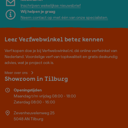
Inschrijven wekelijkse nieuwsbrief
Wij helpen je graag
Neem contact op met één van onze specialisten.
Leer Verfwebwinkel beter kennen
Verf kopen doe je bij Verfwebwinkel.nl, dé online verfwinkel van
Nederland. Voordelige verf van topkwaliteit en gratis deskundig
advies, wat je project ook is.
Meer over ons
Showroom in Tilburg
Openingstijden
Maandag t/m vrijdag 08:00 - 18:00
Zaterdag 08:00 - 16:00
Zevenheuvelenweg 25
5048 AN Tilburg