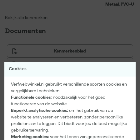
Metaal, PVC-U
Bekijk alle kenmerken
Documenten
Kenmerkenblad
Veiligheidsblad
Cookies
Verfwebwinkel.nl gebruikt verschillende soorten cookies en
vergelijkbare technieken:
Vaak gekocht met
Functionele cookies:
noodzakelijk voor het goed
functioneren van de website.
Onze Top 10
Beperkt analytische cookies:
om het gebruik van de
website te analyseren en verbeteren, zonder persoonlijke
profielen aan te leggen. Dit biedt voor jou de best mogelijke
gebruikerservaring.
Marketing cookies:
voor het tonen van gepersonaliseerde