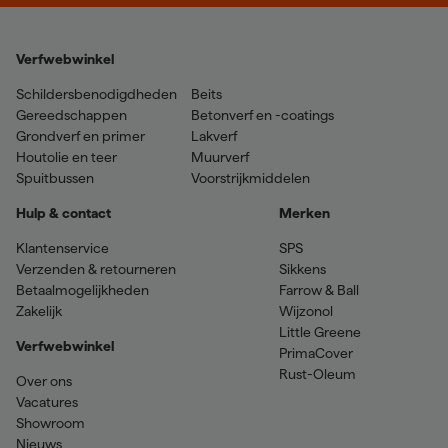
Verfwebwinkel
Schildersbenodigdheden
Beits
Gereedschappen
Betonverf en -coatings
Grondverf en primer
Lakverf
Houtolie en teer
Muurverf
Spuitbussen
Voorstrijkmiddelen
Hulp & contact
Merken
Klantenservice
SPS
Verzenden & retourneren
Sikkens
Betaalmogelijkheden
Farrow & Ball
Zakelijk
Wijzonol
Little Greene
Verfwebwinkel
PrimaCover
Rust-Oleum
Over ons
Vacatures
Showroom
Nieuws