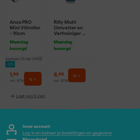
Anza PRO
Rilly Multi
Mini Viltroller
Ontvetter en
- 10cm
Verfreiniger –
0,5L
Maandag
Maandag
bezorgd
bezorgd
Afgelopen 30 dgn
2,49
-20%
1
,
6
,
99
99
incl. BTW
incl. BTW
Laat nog 5 zien
Jouw account
Log-in en beheer je bestellingen en gegevens
Nieuwsbrief