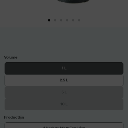
Volume
1 L
2.5 L
5 L
10 L
Productlijn