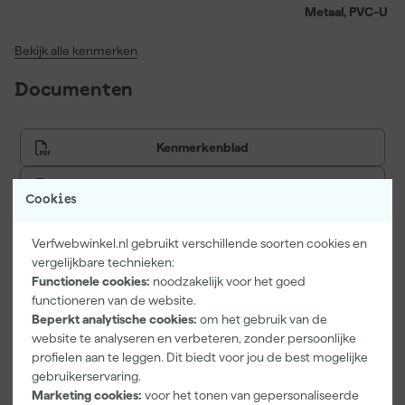
geleverd in een kleur die lichter is dan de uiteindelijke laklaag,
Metaal, PVC-U
zodat het eindresultaat feilloos tot zijn recht komt.
Bekijk alle kenmerken
Documenten
Kenmerkenblad
Veiligheidsblad
Cookies
Verfwebwinkel.nl gebruikt verschillende soorten cookies en
vergelijkbare technieken:
Vaak gekocht met
Functionele cookies:
noodzakelijk voor het goed
functioneren van de website.
Onze Top 10
Beperkt analytische cookies:
om het gebruik van de
website te analyseren en verbeteren, zonder persoonlijke
profielen aan te leggen. Dit biedt voor jou de best mogelijke
gebruikerservaring.
Marketing cookies:
voor het tonen van gepersonaliseerde