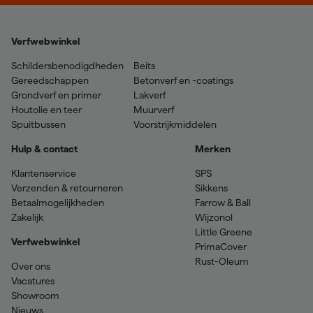
Verfwebwinkel
Schildersbenodigdheden
Beits
Gereedschappen
Betonverf en -coatings
Grondverf en primer
Lakverf
Houtolie en teer
Muurverf
Spuitbussen
Voorstrijkmiddelen
Hulp & contact
Merken
Klantenservice
SPS
Verzenden & retourneren
Sikkens
Betaalmogelijkheden
Farrow & Ball
Zakelijk
Wijzonol
Little Greene
Verfwebwinkel
PrimaCover
Rust-Oleum
Over ons
Vacatures
Showroom
Nieuws