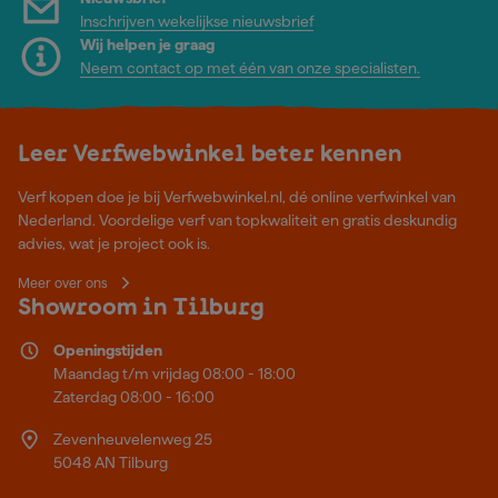
Inschrijven wekelijkse nieuwsbrief
Wij helpen je graag
Neem contact op met één van onze specialisten.
Leer Verfwebwinkel beter kennen
Verf kopen doe je bij Verfwebwinkel.nl, dé online verfwinkel van
Nederland. Voordelige verf van topkwaliteit en gratis deskundig
advies, wat je project ook is.
Meer over ons
Showroom in Tilburg
Openingstijden
Maandag t/m vrijdag 08:00 - 18:00
Zaterdag 08:00 - 16:00
Zevenheuvelenweg 25
5048 AN Tilburg