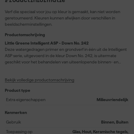
Productinformatie
Verf die speciaal voor jou op kleur is gemaakt, kan niet worden
geretourneerd. Kleuren kunnen afwijken door verschillen in
beeldscherminstellingen.
Productomschrijving
Little Greene Intelligent ASP - Down No. 242
Deze watergedragen primer en grondverf in één uit de Intelligent
ASP serie, uitgevoerd in de kleur Down No. 242, is uitermate
geschikt voor het behandelen van uiteenlopende binnen- en
buitenoppervlakken zoals hout, metaal, keramische tegels,
gelamineerde delen, glas en PVC-U. Je profiteert van een extra
Bekijk volledige productomschrijving
matte afwerking met een glansgraad van minder dan 5%, waarbij
de primer speciaal ontwikkeld is om perfect samen te werken
Product type
met alle ‘Intelligent’ lakafwerkingen van Little Greene. Dankzij de
snelle droogtijd van slechts twee uur kun je projecten vlot
Extra eigenschappen
Milieuvriendelijk
afronden, zonder in te leveren op kwaliteit of veelzijdigheid. Met
een rendement van circa 14 meter per liter en een eenvoudig
Kenmerken
verwerkbare formule leg je in korte tijd een degelijke basis die de
Gebruik
Binnen, Buiten
hechting van volgende verflagen optimaliseert. De primer is
ontworpen voor zowel binnen- als buitengebruik en wordt
Toepassing op
Glas, Hout, Keramische tegels,