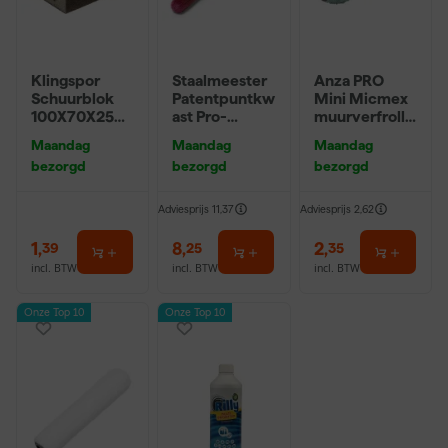
Klingspor
Staalmeester
Anza PRO
Schuurblok
Patentpuntkw
Mini Micmex
100X70X25m
ast Pro-
muurverfrolle
m Sk 500
Hybrid 2020 -
r - 10cm
Maandag
Maandag
Maandag
P220
10 (2cm)
bezorgd
bezorgd
bezorgd
Adviesprijs
11,37
Adviesprijs
2,62
1
,
8
,
2
,
39
25
35
incl. BTW
incl. BTW
incl. BTW
Onze Top 10
Onze Top 10