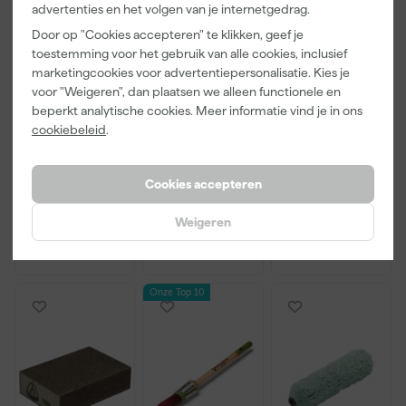
advertenties en het volgen van je internetgedrag.
Door op "Cookies accepteren" te klikken, geef je
toestemming voor het gebruik van alle cookies, inclusief
marketingcookies voor advertentiepersonalisatie. Kies je
Little Greene
Kip Tape
Go!Paint Roll
voor "Weigeren", dan plaatsen we alleen functionele en
Absolute Matt
3308-24
And Go
beperkt analytische cookies. Meer informatie vind je in ons
- op kleur
Washi Tec
Verfbak -
cookiebeleid
.
gemengd -
Schilderstape
12cm Roller -
Morgen
Maandag
Maandag
250ml Sample
Gold - 24mm
0,5L + 5
bezorgd
bezorgd
bezorgd
x 50m
Inzetbakken
Cookies accepteren
Weigeren
13
,
6
,
3
,
50
50
99
incl. BTW
incl. BTW
incl. BTW
Onze Top 10