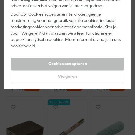
advertenties en het volgen van je internetgedrag.
Door op "Cookies accepteren" te klikken, geef je
toestemming voor het gebruik van alle cookies, inclusief
marketingcookies voor advertentiepersonalisatie. Kies je
Little Greene
Kip Tape
Go!Paint Roll
voor "Weigeren", dan plaatsen we alleen functionele en
Absolute Matt
3308-24
And Go
beperkt analytische cookies. Meer informatie vind je in ons
- op kleur
Washi Tec
Verfbak -
cookiebeleid
.
gemengd -
Schilderstape
12cm Roller -
Morgen
Morgen
Morgen
250ml Sample
Gold - 24mm
0,5L + 5
bezorgd
bezorgd
bezorgd
x 50m
Inzetbakken
Cookies accepteren
Weigeren
13
,
6
,
3
,
50
50
99
incl. BTW
incl. BTW
incl. BTW
Onze Top 10