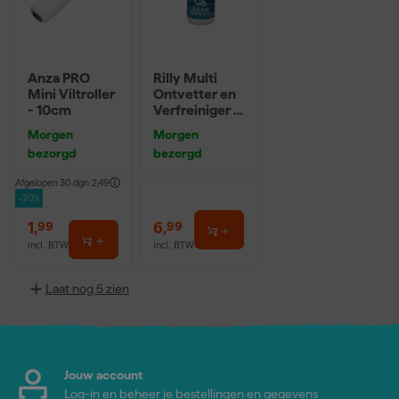
Anza PRO
Rilly Multi
Mini Viltroller
Ontvetter en
- 10cm
Verfreiniger –
0,5L
Morgen
Morgen
bezorgd
bezorgd
Afgelopen 30 dgn
2,49
-20%
1
,
6
,
99
99
incl. BTW
incl. BTW
Laat nog 5 zien
Jouw account
Log-in en beheer je bestellingen en gegevens