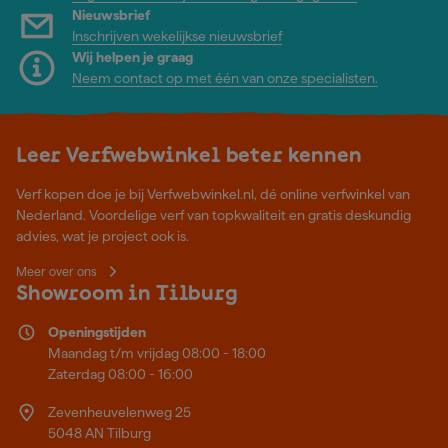
Nieuwsbrief
Inschrijven wekelijkse nieuwsbrief
Wij helpen je graag
Neem contact op met één van onze specialisten.
Leer Verfwebwinkel beter kennen
Verf kopen doe je bij Verfwebwinkel.nl, dé online verfwinkel van
Nederland. Voordelige verf van topkwaliteit en gratis deskundig
advies, wat je project ook is.
Meer over ons
Showroom in Tilburg
Openingstijden
Maandag t/m vrijdag 08:00 - 18:00
Zaterdag 08:00 - 16:00
Zevenheuvelenweg 25
5048 AN Tilburg