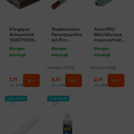
Klingspor
Staalmeester
Anza PRO
Schuurblok
Patentpuntkw
Mini Micmex
100X70X25m
ast Pro-
muurverfrolle
m Sk 500
Hybrid 2020 -
r - 10cm
Morgen
Morgen
Morgen
P220
10 (2cm)
bezorgd
bezorgd
bezorgd
Adviesprijs
11,37
Adviesprijs
2,62
1
,
8
,
2
,
39
25
35
incl. BTW
incl. BTW
incl. BTW
Onze Top 10
Onze Top 10