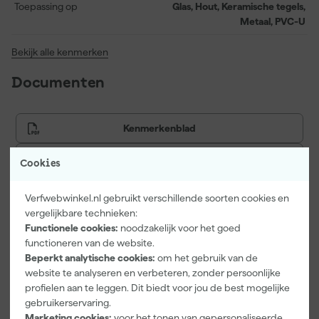
Toepassing op
Glas, Hout, Keramische tegels,
Metaal, PVC-U
Bekijk alle kenmerken
Documenten
Kenmerkenblad
Veiligheidsblad
Cookies
Verfwebwinkel.nl gebruikt verschillende soorten cookies en
vergelijkbare technieken:
Vaak gekocht met
Functionele cookies:
noodzakelijk voor het goed
functioneren van de website.
Onze Top 10
Beperkt analytische cookies:
om het gebruik van de
website te analyseren en verbeteren, zonder persoonlijke
profielen aan te leggen. Dit biedt voor jou de best mogelijke
gebruikerservaring.
Marketing cookies:
voor het tonen van gepersonaliseerde