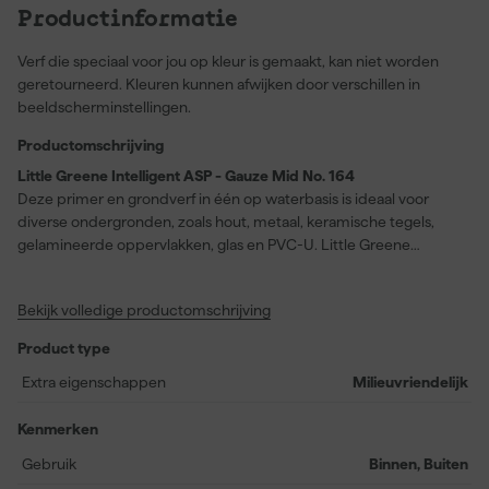
Productinformatie
Verf die speciaal voor jou op kleur is gemaakt, kan niet worden
geretourneerd. Kleuren kunnen afwijken door verschillen in
beeldscherminstellingen.
Productomschrijving
Little Greene Intelligent ASP - Gauze Mid No. 164
Deze primer en grondverf in één op waterbasis is ideaal voor
diverse ondergronden, zoals hout, metaal, keramische tegels,
gelamineerde oppervlakken, glas en PVC-U. Little Greene
Intelligent ASP - Gauze Mid No. 164 in de kleur Gauze Mid biedt
een extra matte afwerking en maakt het mogelijk om zowel
Bekijk volledige productomschrijving
binnen als buiten te werken. Dankzij de snelle droogtijd van
slechts twee uur kun je projecten vlot afronden. De primer
Product type
ondersteunt alle ‘Intelligent’ afwerkingen en maakt het schilderen
op nagenoeg elk oppervlak eenvoudig. Het verbruik bedraagt
Extra eigenschappen
Milieuvriendelijk
circa 14 meter per liter. Hoewel de kleur van deze primer lichter
is dan de uiteindelijke verfkleur, beïnvloedt dit het eindresultaat
Kenmerken
niet.
Gebruik
Binnen, Buiten