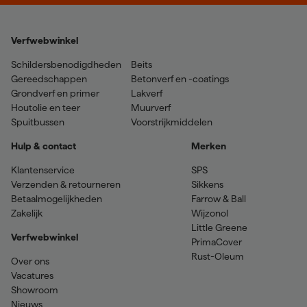
Verfwebwinkel
Schildersbenodigdheden
Beits
Gereedschappen
Betonverf en -coatings
Grondverf en primer
Lakverf
Houtolie en teer
Muurverf
Spuitbussen
Voorstrijkmiddelen
Hulp & contact
Merken
Klantenservice
SPS
Verzenden & retourneren
Sikkens
Betaalmogelijkheden
Farrow & Ball
Zakelijk
Wijzonol
Little Greene
Verfwebwinkel
PrimaCover
Rust-Oleum
Over ons
Vacatures
Showroom
Nieuws