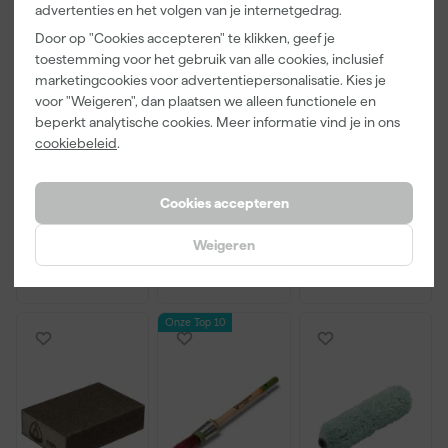
advertenties en het volgen van je internetgedrag.
Door op "Cookies accepteren" te klikken, geef je
toestemming voor het gebruik van alle cookies, inclusief
marketingcookies voor advertentiepersonalisatie. Kies je
Little Greene
Kip Tape
Go!Paint Roll
voor "Weigeren", dan plaatsen we alleen functionele en
Absolute Matt
3308-24
And Go
beperkt analytische cookies. Meer informatie vind je in ons
- op kleur
Washi Tec
Verfbak -
cookiebeleid
.
gemengd -
Schilderstape
12cm Roller -
Dinsdag
Morgen
Morgen
250ml Sample
Gold - 24mm
0,5L + 5
bezorgd
bezorgd
bezorgd
x 50m
Inzetbakken
Cookies accepteren
Weigeren
13
,
6
,
3
,
50
50
99
incl. BTW
incl. BTW
incl. BTW
Onze Top 10