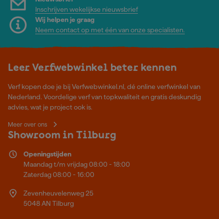
Inschrijven wekelijkse nieuwsbrief
Wij helpen je graag
Neem contact op met één van onze specialisten.
Leer Verfwebwinkel beter kennen
Verf kopen doe je bij Verfwebwinkel.nl, dé online verfwinkel van
Nederland. Voordelige verf van topkwaliteit en gratis deskundig
advies, wat je project ook is.
Meer over ons
Showroom in Tilburg
Openingstijden
Maandag t/m vrijdag 08:00 - 18:00
Zaterdag 08:00 - 16:00
Zevenheuvelenweg 25
5048 AN Tilburg