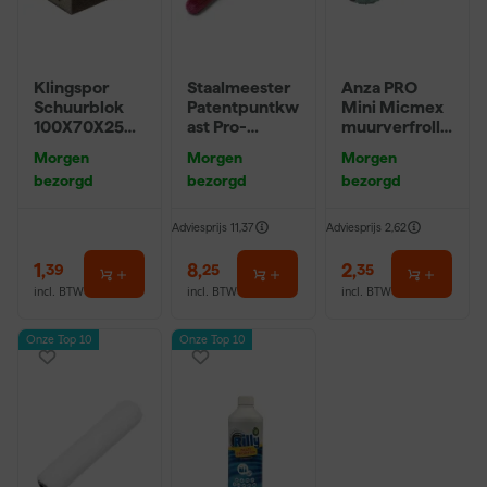
Klingspor
Staalmeester
Anza PRO
Schuurblok
Patentpuntkw
Mini Micmex
100X70X25m
ast Pro-
muurverfrolle
m Sk 500
Hybrid 2020 -
r - 10cm
Morgen
Morgen
Morgen
P220
10 (2cm)
bezorgd
bezorgd
bezorgd
Adviesprijs
11,37
Adviesprijs
2,62
1
,
8
,
2
,
39
25
35
incl. BTW
incl. BTW
incl. BTW
Onze Top 10
Onze Top 10