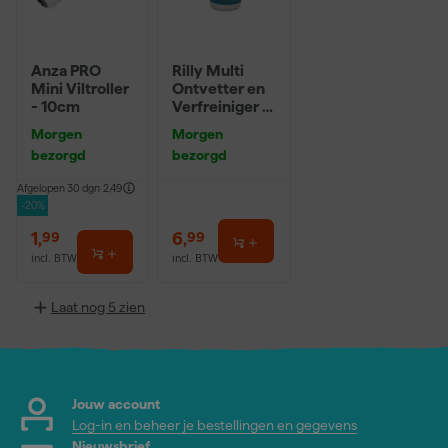
Anza PRO
Rilly Multi
Mini Viltroller
Ontvetter en
- 10cm
Verfreiniger –
0,5L
Morgen
Morgen
bezorgd
bezorgd
Afgelopen 30 dgn
2,49
-20%
1
,
6
,
99
99
incl. BTW
incl. BTW
Laat nog 5 zien
Jouw account
Log-in en beheer je bestellingen en gegevens
Nieuwsbrief