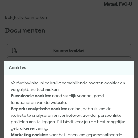
eindresultaat.
Metaal, PVC-U
Bekijk alle kenmerken
Documenten
Kenmerkenblad
Veiligheidsblad
Cookies
Verfwebwinkel.nl gebruikt verschillende soorten cookies en
vergelijkbare technieken:
Vaak gekocht met
Functionele cookies:
noodzakelijk voor het goed
functioneren van de website.
Onze Top 10
Beperkt analytische cookies:
om het gebruik van de
website te analyseren en verbeteren, zonder persoonlijke
profielen aan te leggen. Dit biedt voor jou de best mogelijke
gebruikerservaring.
Marketing cookies:
voor het tonen van gepersonaliseerde