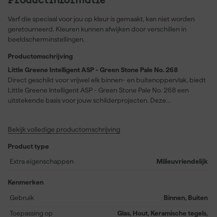
Productinformatie
Verf die speciaal voor jou op kleur is gemaakt, kan niet worden
geretourneerd. Kleuren kunnen afwijken door verschillen in
beeldscherminstellingen.
Productomschrijving
Little Greene Intelligent ASP - Green Stone Pale No. 268
Direct geschikt voor vrijwel elk binnen- en buitenoppervlak, biedt
Little Greene Intelligent ASP - Green Stone Pale No. 268 een
uitstekende basis voor jouw schilderprojecten. Deze
watergedragen primer en grondverf in één maakt het eenvoudig
om hout, metaal, keramische tegels, gelamineerde oppervlakken,
Bekijk volledige productomschrijving
glas en zelfs PVC-U voor te bereiden op de uiteindelijke
afwerking met ‘Intelligent’ lakken. Dankzij de snelle droogtijd van
Product type
twee uur kun je efficiënt doorwerken en zijn tijdrovende
wachttijden verleden tijd. Met een extra matte glans is deze
Extra eigenschappen
Milieuvriendelijk
primer niet alleen functioneel, maar ook esthetisch afgestemd op
een strak eindresultaat. Het verbruik is circa 14 meter per liter,
Kenmerken
waardoor je langdurig profiteert van één verpakking. Houd er
Gebruik
Binnen, Buiten
rekening mee dat de kleur Green Stone - Pale No. 268 iets lichter
is dan de uiteindelijke afwerklaag, zonder invloed op het
Toepassing op
Glas, Hout, Keramische tegels,