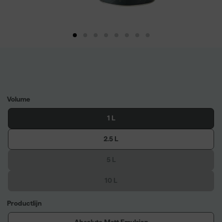
Volume
1 L
2.5 L
5 L
10 L
Productlijn