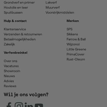
Grondverf en primer
Lakverf
Houtolie en teer
Muurverf
Spuitbussen
Voorstrijkmiddelen
Hulp & contact
Merken
Klantenservice
SPS
Verzenden & retourneren
Sikkens
Betaalmogelijkheden
Farrow & Ball
Zakelijk
Wijzonol
Little Greene
Verfwebwinkel
PrimaCover
Rust-Oleum
Over ons
Vacatures
Showroom
Nieuws
Advies
Reviews
Wil je ons volgen?