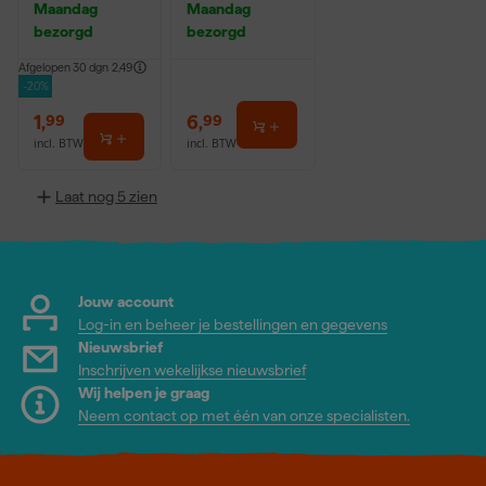
Maandag
Maandag
bezorgd
bezorgd
Afgelopen 30 dgn
2,49
-20%
1
,
6
,
99
99
incl. BTW
incl. BTW
Laat nog 5 zien
Jouw account
Log-in en beheer je bestellingen en gegevens
Nieuwsbrief
Inschrijven wekelijkse nieuwsbrief
Wij helpen je graag
Neem contact op met één van onze specialisten.