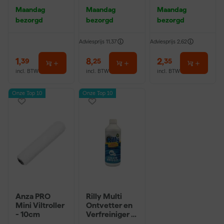
m Sk 500
Hybrid 2020 -
r - 10cm
Maandag
Maandag
Maandag
P220
10 (2cm)
bezorgd
bezorgd
bezorgd
Adviesprijs
11,37
Adviesprijs
2,62
1
,
8
,
2
,
39
25
35
incl. BTW
incl. BTW
incl. BTW
Onze Top 10
Onze Top 10
Anza PRO
Rilly Multi
Mini Viltroller
Ontvetter en
- 10cm
Verfreiniger –
0,5L