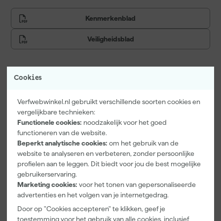
Kenmerkenblad
Veiligheidsblad
Cookies
Vaak gekocht met
Verfwebwinkel.nl gebruikt verschillende soorten cookies en
Onze Top 10
vergelijkbare technieken:
Functionele cookies:
noodzakelijk voor het goed
functioneren van de website.
Beperkt analytische cookies:
om het gebruik van de
website te analyseren en verbeteren, zonder persoonlijke
profielen aan te leggen. Dit biedt voor jou de best mogelijke
gebruikerservaring.
Marketing cookies:
voor het tonen van gepersonaliseerde
advertenties en het volgen van je internetgedrag.
Little Greene
Kip Tape
Go!Paint Roll
Door op "Cookies accepteren" te klikken, geef je
Absolute Matt
3308-24
And Go
toestemming voor het gebruik van alle cookies, inclusief