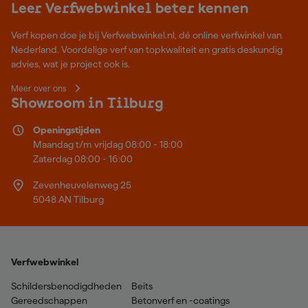
Leer Verfwebwinkel beter kennen
Verf kopen doe je bij Verfwebwinkel.nl, dé online verfwinkel van
Nederland. Voordelige verf van topkwaliteit en gratis deskundig
advies, wat je project ook is.
Meer over ons
Showroom in Tilburg
Openingstijden
Maandag t/m vrijdag 08:00 - 18:00
Zaterdag 08:00 - 16:00
Zevenheuvelenweg 25
5048 AN Tilburg
Verfwebwinkel
Schildersbenodigdheden
Beits
Gereedschappen
Betonverf en -coatings