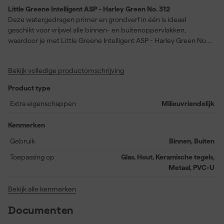
Little Greene Intelligent ASP - Harley Green No. 312
Deze watergedragen primer en grondverf in één is ideaal
geschikt voor vrijwel alle binnen- en buitenoppervlakken,
waardoor je met Little Greene Intelligent ASP - Harley Green No.
312 direct aan de slag kunt op hout, metaal, keramische tegels,
gelamineerde oppervlakken, glas en PVC-U. Dankzij de extra
Bekijk volledige productomschrijving
matte glans en een korte droogtijd van circa twee uur bereid je
eenvoudig verschillende projecten voor, ook als snelheid
Product type
gewenst is. De primer ondersteunt moeiteloos alle ‘Intelligent’
afwerkingen, terwijl het verbruik rond de 14 meter per liter ligt.
Extra eigenschappen
Milieuvriendelijk
De kleur Harley Green No. 312 zorgt ervoor dat je basis altijd in
harmonie is met je gekozen eindkleur, waarbij de primer zelf altijd
Kenmerken
iets lichter uitvalt—zonder dat dit het uiteindelijke resultaat
Gebruik
Binnen, Buiten
beïnvloedt. Je kunt rekenen op een goede hechting en
voorbereiding, geschikt voor zowel binnen- als
Toepassing op
Glas, Hout, Keramische tegels,
buitentoepassingen.
Metaal, PVC-U
Bekijk alle kenmerken
Documenten