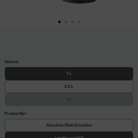
Volume
1 L
2.5 L
5 L
Productlijn
Absolute Matt Emulsion