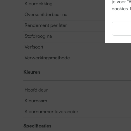
je voor "
Kleurdekking
cookies. 
Overschilderbaar na
Rendement per liter
Stofdroog na
Verfsoort
Verwerkingsmethode
Kleuren
Hoofdkleur
Kleurnaam
Kleurnummer leverancier
Specificaties