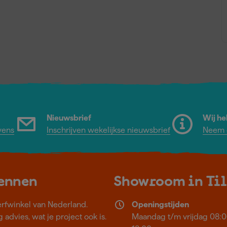
Nieuwsbrief
Wij he
vens
Inschrijven wekelijkse nieuwsbrief
Neem c
kennen
Showroom in Ti
erfwinkel van Nederland.
Openingstijden
 advies, wat je project ook is.
Maandag t/m vrijdag 08:0