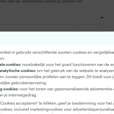
er dan de uiteindelijke verfkleur, zonder het
Milieuvriendelijk
nkel.nl gebruikt verschillende soorten cookies en vergelijkba
en:
Binnen, Buiten
ele cookies:
noodzakelijk voor het goed functioneren van de w
Glas, Hout, Keramische tegels, Metaal, PVC-U
analytische cookies:
om het gebruik van de website te analyse
n, zonder persoonlijke profielen aan te leggen. Dit biedt voor 
elijke gebruikerservaring.
g cookies:
voor het tonen van gepersonaliseerde advertenties 
n je internetgedrag.
3 tot 5 jaar
"Cookies accepteren" te klikken, geef je toestemming voor het
Mat
cookies, inclusief marketingcookies voor advertentiepersonalisat