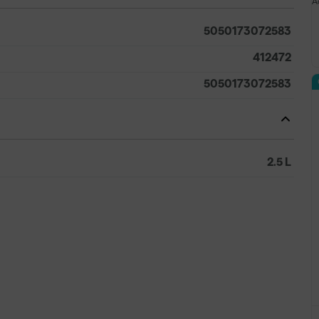
A
5050173072583
412472
5050173072583
2.5 L