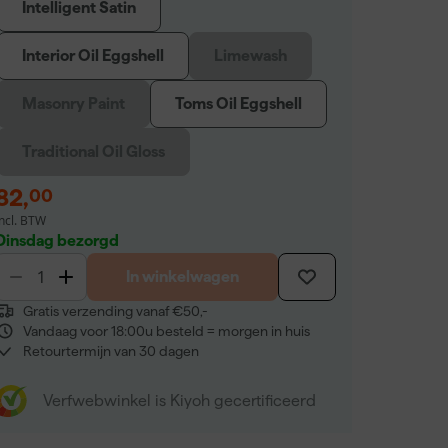
Intelligent Satin
Interior Oil Eggshell
Limewash
Masonry Paint
Toms Oil Eggshell
Traditional Oil Gloss
82
,
00
incl. BTW
Dinsdag bezorgd
In winkelwagen
Gratis verzending vanaf €50,-
Vandaag voor 18:00u besteld = morgen in huis
Retourtermijn van 30 dagen
Verfwebwinkel is Kiyoh gecertificeerd