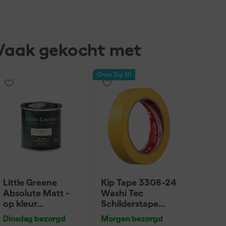
Vaak gekocht met
Onze Top 10
Little Greene
Kip Tape 3308-24
Absolute Matt -
Washi Tec
op kleur
Schilderstape
gemengd - 250ml
Gold - 24mm x
Dinsdag bezorgd
Morgen bezorgd
Sample
50m