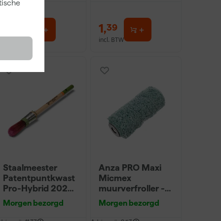
tische
3
,
1
,
99
39
incl. BTW
incl. BTW
Onze Top 10
Staalmeester
Anza PRO Maxi
Patentpuntkwast
Micmex
Pro-Hybrid 2020
muurverfroller -
- 10 (2cm)
18cm
Morgen bezorgd
Morgen bezorgd