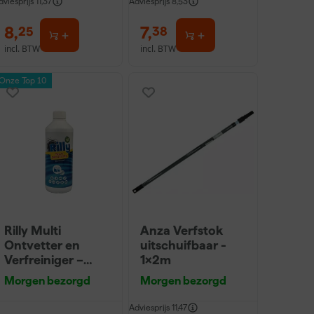
dviesprijs
11,37
Adviesprijs
8,53
8
,
7
,
25
38
incl. BTW
incl. BTW
Onze Top 10
Rilly Multi
Anza Verfstok
Ontvetter en
uitschuifbaar -
Verfreiniger –
1x2m
0,5L
Morgen bezorgd
Morgen bezorgd
Adviesprijs
11,47