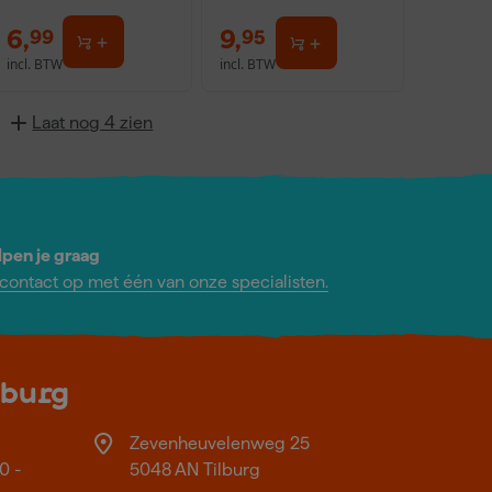
6
,
9
,
99
95
incl. BTW
incl. BTW
Laat nog 4 zien
lpen je graag
ontact op met één van onze specialisten.
lburg
Zevenheuvelenweg 25
0 -
5048 AN Tilburg