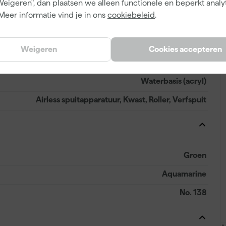
Weigeren", dan plaatsen we alleen functionele en beperkt analy
Dekkend
Meer informatie vind je in ons
cookiebeleid
.
4 h
14 m²/l
Weigeren
Cookies accepteren
2 h
Waterbasis (acryl)
Airless spuitapparatuur, Kwast, Roller, Verfspuit
Groen
Aquamarine
No. 138