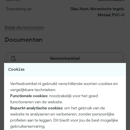
Toepassing op
Glas, Hout, Keramische tegels,
Metaal, PVC-U
Bekijk alle kenmerken
Documenten
Kenmerkenblad
Cookies
Veiligheidsblad
Verfwebwinkel.nl gebruikt verschillende soorten cookies en
vergelijkbare technieken:
Functionele cookies:
noodzakelijk voor het goed
Vaak gekocht met
functioneren van de website.
Beperkt analytische cookies:
om het gebruik van de
Onze Top 10
website te analyseren en verbeteren, zonder persoonlijke
profielen aan te leggen. Dit biedt voor jou de best mogelijke
gebruikerservaring.