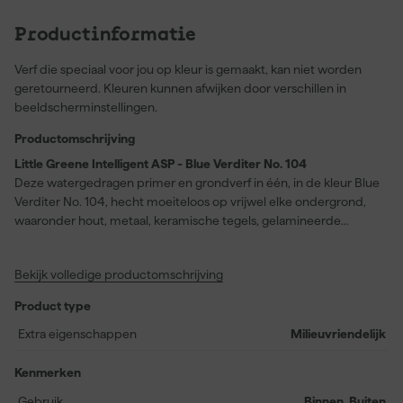
Productinformatie
Verf die speciaal voor jou op kleur is gemaakt, kan niet worden
geretourneerd. Kleuren kunnen afwijken door verschillen in
beeldscherminstellingen.
Productomschrijving
Little Greene Intelligent ASP - Blue Verditer No. 104
Deze watergedragen primer en grondverf in één, in de kleur Blue
Verditer No. 104, hecht moeiteloos op vrijwel elke ondergrond,
waaronder hout, metaal, keramische tegels, gelamineerde
oppervlakken, glas en PVC-U. Door de eenvoudige toepassing en
een snelle droogtijd van slechts twee uur kun je projecten
Bekijk volledige productomschrijving
efficiënt voorbereiden voor zowel binnen- als buitengebruik.
Dankzij de mat uitstraling is de Intelligent ASP geschikt voor
Product type
uiteenlopende verfsystemen uit de Intelligent-reeks, en biedt het
direct een uitstekende basis voor verdere afwerking. Je bereikt
Extra eigenschappen
Milieuvriendelijk
een rendement van circa 14 meter per liter. De kleur van deze
primer is altijd iets lichter dan de gekozen verfkleur, zonder
Kenmerken
invloed te hebben op het eindresultaat.
Gebruik
Binnen, Buiten