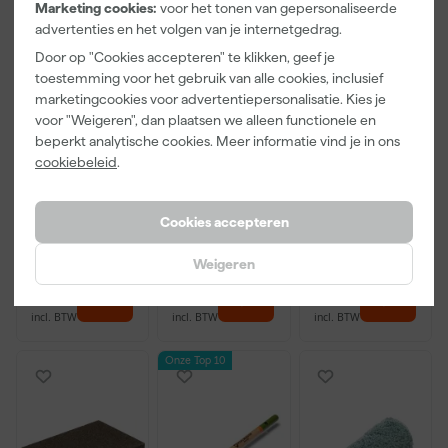
Marketing cookies:
voor het tonen van gepersonaliseerde
advertenties en het volgen van je internetgedrag.
Door op "Cookies accepteren" te klikken, geef je
toestemming voor het gebruik van alle cookies, inclusief
marketingcookies voor advertentiepersonalisatie. Kies je
voor "Weigeren", dan plaatsen we alleen functionele en
Little Greene
Kip Tape
Go!Paint Roll
beperkt analytische cookies. Meer informatie vind je in ons
Absolute Matt
3308-24
And Go
cookiebeleid
.
- op kleur
Washi Tec
Verfbak -
gemengd -
Schilderstape
12cm Roller -
Dinsdag
Maandag
Maandag
250ml Sample
Gold - 24mm
0,5L + 5
bezorgd
bezorgd
bezorgd
x 50m
Inzetbakken
Cookies accepteren
Weigeren
13
,
6
,
3
,
50
50
99
incl. BTW
incl. BTW
incl. BTW
Onze Top 10