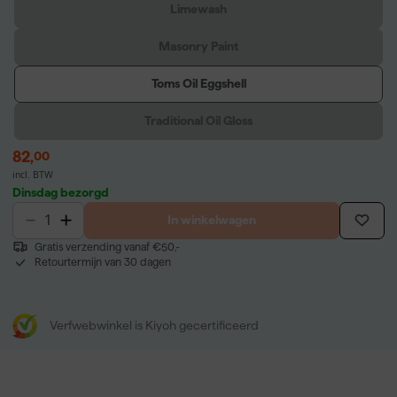
Limewash
Masonry Paint
Toms Oil Eggshell
Traditional Oil Gloss
82
,
00
incl. BTW
Dinsdag bezorgd
In winkelwagen
Gratis verzending vanaf €50,-
Retourtermijn van 30 dagen
Verfwebwinkel is Kiyoh gecertificeerd