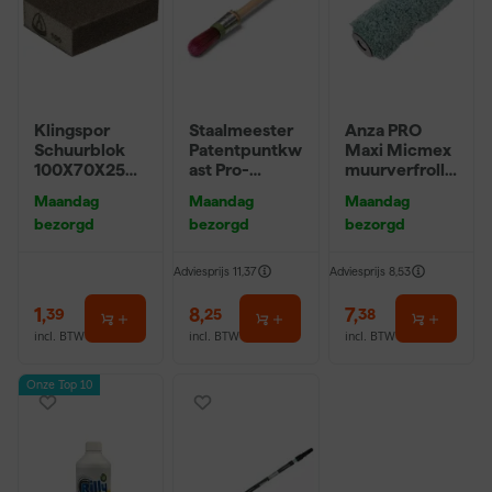
Klingspor
Staalmeester
Anza PRO
Schuurblok
Patentpuntkw
Maxi Micmex
100X70X25m
ast Pro-
muurverfrolle
m Sk 500
Hybrid 2020 -
r - 18cm
Maandag
Maandag
Maandag
P220
10 (2cm)
bezorgd
bezorgd
bezorgd
Adviesprijs
11,37
Adviesprijs
8,53
1
,
8
,
7
,
39
25
38
incl. BTW
incl. BTW
incl. BTW
Onze Top 10