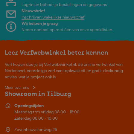
Log-in en beheer je bestellingen en gegevens
Nieuwsbrief
Inschrijven wekelijkse nieuwsbrief
Wij helpen je graag
Neem contact op met één van onze specialisten.
Leer Verfwebwinkel beter kennen
Verf kopen doe je bij Verfwebwinkel.nl, dé online verfwinkel van
Nederland. Voordelige verf van topkwaliteit en gratis deskundig
advies, wat je project ook is.
Meer over ons
Showroom in Tilburg
Openingstijden
Maandag t/m vrijdag 08:00 - 18:00
Zaterdag 08:00 - 16:00
Zevenheuvelenweg 25