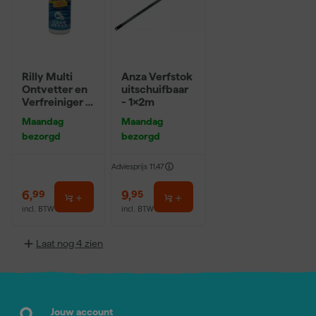
Rilly Multi
Anza Verfstok
Ontvetter en
uitschuifbaar
Verfreiniger –
- 1x2m
0,5L
Maandag
Maandag
bezorgd
bezorgd
Adviesprijs
11,47
6
,
9
,
99
95
incl. BTW
incl. BTW
Laat nog 4 zien
Jouw account