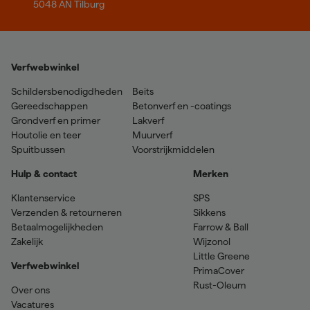
5048 AN Tilburg
Verfwebwinkel
Schildersbenodigdheden
Beits
Gereedschappen
Betonverf en -coatings
Grondverf en primer
Lakverf
Houtolie en teer
Muurverf
Spuitbussen
Voorstrijkmiddelen
Hulp & contact
Merken
Klantenservice
SPS
Verzenden & retourneren
Sikkens
Betaalmogelijkheden
Farrow & Ball
Zakelijk
Wijzonol
Little Greene
Verfwebwinkel
PrimaCover
Rust-Oleum
Over ons
Vacatures