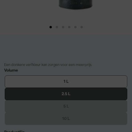
Een donkere verfkleur kan zorgen voor een meerprijs.
Volume
1 L
2.5 L
5 L
10 L
Productlijn