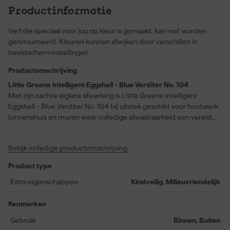
Productinformatie
Verf die speciaal voor jou op kleur is gemaakt, kan niet worden
geretourneerd. Kleuren kunnen afwijken door verschillen in
beeldscherminstellingen.
Productomschrijving
Little Greene Intelligent Eggshell - Blue Verditer No. 104
Met zijn zachte eiglans afwerking is Little Greene Intelligent
Eggshell - Blue Verditer No. 104 bij uitstek geschikt voor houtwerk
binnenshuis en muren waar volledige afwasbaarheid een vereiste
is. Deze verf biedt niet alleen een stijlvolle uitstraling, maar is ook
duurzaam en bestand tegen vocht, vlekken en slijtage, waardoor
Bekijk volledige productomschrijving
hij ideaal is voor drukbezochte ruimtes zoals keukens en
badkamers, zelfs in spatzones of op muren waar condensatie kan
Product type
optreden. Dankzij de Intelligent Grip™-technologie hecht de verf
uitstekend op verschillende ondergronden, zoals muren, hout en
Extra eigenschappen
Kindveilig, Milieuvriendelijk
gegronde metalen waaronder radiatoren en leidingen. De
afwerking op waterbasis is zelf-primend, volledig wasbaar en
Kenmerken
eenvoudig te reinigen, waardoor onderhoud moeiteloos blijft.
Gebruik
Binnen, Buiten
Een liter van deze verf dekt ongeveer 14 vierkante meter per laag,