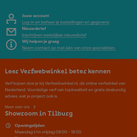
Jouw account
Log-in en beheer je bestellingen en gegevens
Nieuwsbrief
Inschrijven wekelijkse nieuwsbrief
Wij helpen je graag
Neem contact op met één van onze specialisten.
Leer Verfwebwinkel beter kennen
Verf kopen doe je bij Verfwebwinkel.nl, dé online verfwinkel van
Nederland. Voordelige verf van topkwaliteit en gratis deskundig
advies, wat je project ook is.
Meer over ons
Showroom in Tilburg
Openingstijden
Maandag t/m vrijdag 08:00 - 18:00