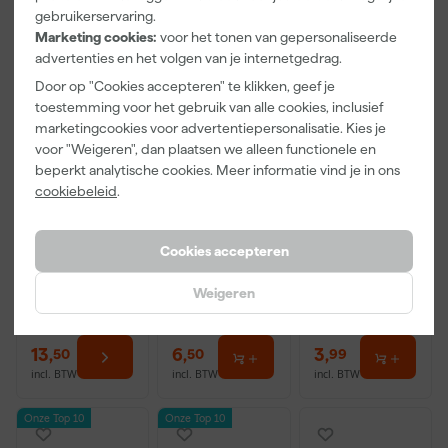
gebruikerservaring.
Marketing cookies:
voor het tonen van gepersonaliseerde
advertenties en het volgen van je internetgedrag.
Door op "Cookies accepteren" te klikken, geef je
toestemming voor het gebruik van alle cookies, inclusief
marketingcookies voor advertentiepersonalisatie. Kies je
voor "Weigeren", dan plaatsen we alleen functionele en
beperkt analytische cookies. Meer informatie vind je in ons
Little Greene
Kip Tape
Go!Paint Roll
cookiebeleid
.
Absolute Matt
3308-24
And Go
- op kleur
Washi Tec
Verfbak -
gemengd -
Schilderstape
12cm Roller -
Morgen
Morgen
Morgen
Cookies accepteren
250ml Sample
Gold - 24mm
0,5L + 5
bezorgd
bezorgd
bezorgd
x 50m
Inzetbakken
Weigeren
13
,
6
,
3
,
50
50
99
incl. BTW
incl. BTW
incl. BTW
Onze Top 10
Onze Top 10