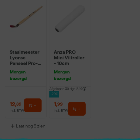
Staalmeester
Anza PRO
Lyonse
Mini Viltroller
Penseel Pro-
- 10cm
Hybrid 2024 -
Morgen
Morgen
16
bezorgd
bezorgd
Afgelopen 30 dgn
2,49
-20%
12
,
1
,
89
99
incl. BTW
incl. BTW
Laat nog 5 zien