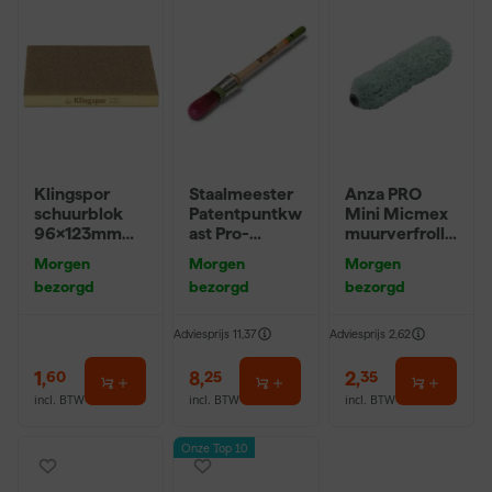
Klingspor
Staalmeester
Anza PRO
schuurblok
Patentpuntkw
Mini Micmex
96x123mm
ast Pro-
muurverfrolle
P220
Hybrid 2020 -
r - 10cm
Morgen
Morgen
Morgen
10 (2cm)
bezorgd
bezorgd
bezorgd
Adviesprijs
11,37
Adviesprijs
2,62
1
,
8
,
2
,
60
25
35
incl. BTW
incl. BTW
incl. BTW
Onze Top 10