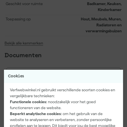
wat het een efficiënte keuze maakt voor elk interieurproject.
Geschikt voor ruimte
Badkamer, Keuken,
Kinderkamer
Toepassing op
Hout, Meubels, Muren,
Radiatoren en
verwarmingsbuizen
Bekijk alle kenmerken
Documenten
Kenmerkenblad
Cookies
Veiligheidsblad
Verfwebwinkel.nl gebruikt verschillende soorten cookies en
vergelijkbare technieken:
Functionele cookies:
noodzakelijk voor het goed
functioneren van de website.
Vaak gekocht met
Beperkt analytische cookies:
om het gebruik van de
website te analyseren en verbeteren, zonder persoonlijke
Onze Top 10
profielen aan te leggen. Dit biedt voor jou de best mogelijke