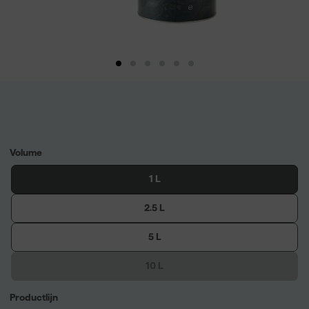
Volume
1 L
2.5 L
5 L
10 L
Productlijn