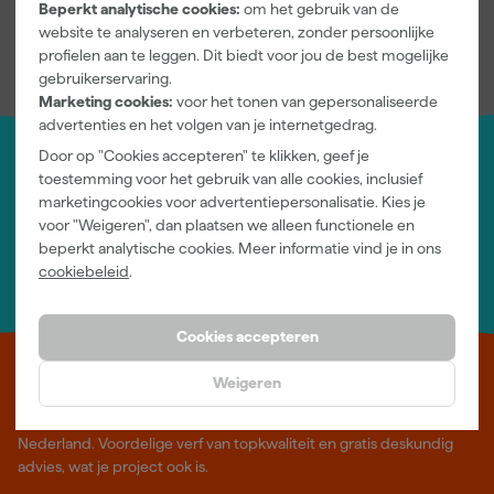
Beperkt analytische cookies:
om het gebruik van de
Bekijk alle kenmerken
website te analyseren en verbeteren, zonder persoonlijke
profielen aan te leggen. Dit biedt voor jou de best mogelijke
gebruikerservaring.
Marketing cookies:
voor het tonen van gepersonaliseerde
advertenties en het volgen van je internetgedrag.
Door op "Cookies accepteren" te klikken, geef je
Jouw account
toestemming voor het gebruik van alle cookies, inclusief
Log-in en beheer je bestellingen en gegevens
marketingcookies voor advertentiepersonalisatie. Kies je
Nieuwsbrief
voor "Weigeren", dan plaatsen we alleen functionele en
Inschrijven wekelijkse nieuwsbrief
beperkt analytische cookies. Meer informatie vind je in ons
Wij helpen je graag
cookiebeleid
.
Neem contact op met één van onze specialisten.
Cookies accepteren
Leer Verfwebwinkel beter kennen
Weigeren
Verf kopen doe je bij Verfwebwinkel.nl, dé online verfwinkel van
Nederland. Voordelige verf van topkwaliteit en gratis deskundig
advies, wat je project ook is.