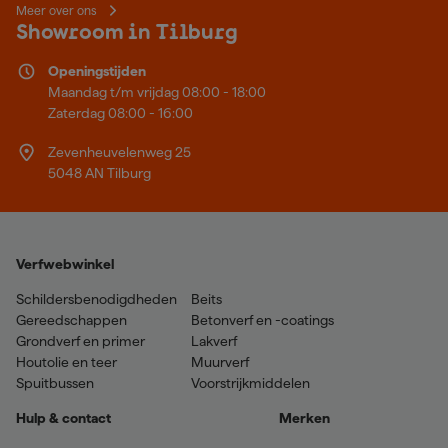
Meer over ons
Showroom in Tilburg
Openingstijden
Maandag t/m vrijdag 08:00 - 18:00
Zaterdag 08:00 - 16:00
Zevenheuvelenweg 25
5048 AN Tilburg
Verfwebwinkel
Schildersbenodigdheden
Beits
Gereedschappen
Betonverf en -coatings
Grondverf en primer
Lakverf
Houtolie en teer
Muurverf
Spuitbussen
Voorstrijkmiddelen
Hulp & contact
Merken