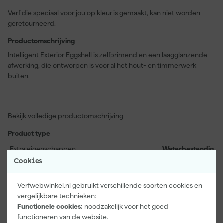
Verf die speciaal voor jou op kleur is gemaakt, kan niet worden
geretourneerd.
Productomschrijving
Intelligent Exterior Eggshell is zelfprimend en een laagglanzende
afwerking, die ontworpen is voor al het hout- en timmerwerk
buiten.
Bekijk volledige productomschrijving
Product type
Extra eigenschappen
Waterbestendig
Cookies
Kenmerken
Verfwebwinkel.nl gebruikt verschillende soorten cookies en
Gebruik
Binnen, Buiten
vergelijkbare technieken:
Toepassing op
Deuren en Kozijnen, Tuinhout,
Functionele cookies:
noodzakelijk voor het goed
Tuinmeubels
functioneren van de website.