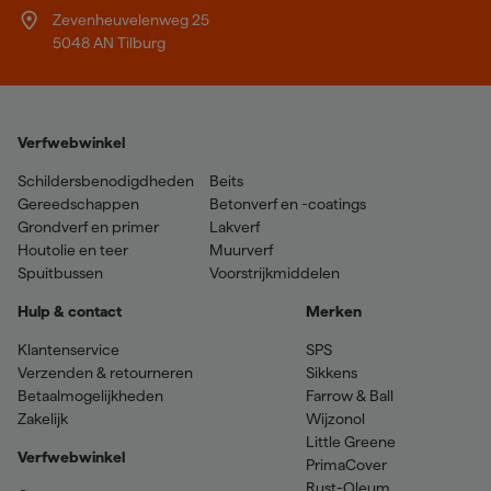
Zevenheuvelenweg 25
5048 AN Tilburg
Verfwebwinkel
Schildersbenodigdheden
Beits
Gereedschappen
Betonverf en -coatings
Grondverf en primer
Lakverf
Houtolie en teer
Muurverf
Spuitbussen
Voorstrijkmiddelen
Hulp & contact
Merken
Klantenservice
SPS
Verzenden & retourneren
Sikkens
Betaalmogelijkheden
Farrow & Ball
Zakelijk
Wijzonol
Little Greene
Verfwebwinkel
PrimaCover
Rust-Oleum