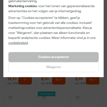
gebruikerservaring.
Marketing cookies:
voor het tonen van gepersonaliseerde
advertenties en het volgen van je internetgedrag.
Door op "Cookies accepteren" te klikken, geef je
toestemming voor het gebruik van alle cookies, inclusief
marketingcookies voor advertentiepersonalisatie. Kies je
voor "Weigeren", dan plaatsen we alleen functionele en
beperkt analytische cookies. Meer informatie vind je in ons
Little Greene
Kip Tape
Go!Paint Roll
cookiebeleid
.
Absolute Matt
3308-24
And Go
- op kleur
Washi Tec
Verfbak -
gemengd -
Schilderstape
12cm Roller -
Morgen
Morgen
Morgen
250ml Sample
Gold - 24mm
0,5L + 5
Cookies accepteren
bezorgd
bezorgd
bezorgd
x 50m
Inzetbakken
Weigeren
13
,
6
,
3
,
50
50
99
incl. BTW
incl. BTW
incl. BTW
Onze Top 10