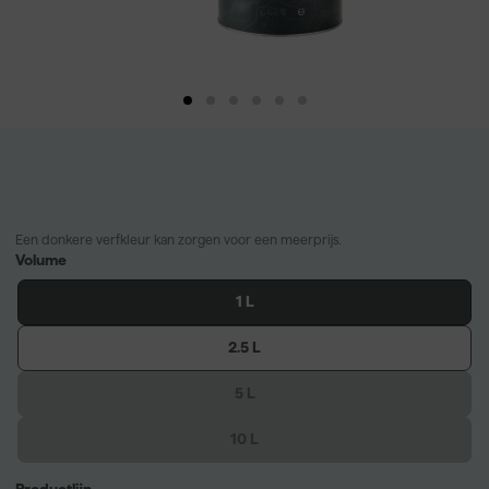
Een donkere verfkleur kan zorgen voor een meerprijs.
Volume
1 L
2.5 L
5 L
10 L
Productlijn