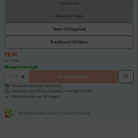
Limewash
Masonry Paint
Toms Oil Eggshell
Traditional Oil Gloss
75
,
00
incl. BTW
Morgen bezorgd
In winkelwagen
Gratis verzending vanaf €50,-
Vandaag voor 22:00u besteld = morgen in huis
Retourtermijn van 30 dagen
Verfwebwinkel is Kiyoh gecertificeerd