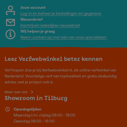
Jouw account
Log-in en beheer je bestellingen en gegevens
Nieuwsbrief
Inschrijven wekelijkse nieuwsbrief
Wij helpen je graag
Neem contact op met één van onze specialisten.
Leer Verfwebwinkel beter kennen
Verf kopen doe je bij Verfwebwinkel.nl, dé online verfwinkel van
Nederland. Voordelige verf van topkwaliteit en gratis deskundig
advies, wat je project ook is.
Meer over ons
Showroom in Tilburg
Openingstijden
Maandag t/m vrijdag 08:00 - 18:00
Zaterdag 08:00 - 16:00