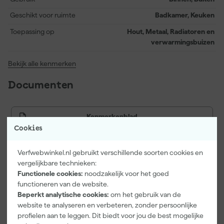
schoon te houden is.
Geschikt voor ruimte
Badkamer, Keuken
Toepassing op
Hout, Metaal, Radiatoren en
verwarmingsbuizen
Bekijk alle kenmerken
Documenten
Kenmerkenblad
Cookies
Veiligheidsblad
Verfwebwinkel.nl gebruikt verschillende soorten cookies en
vergelijkbare technieken:
Functionele cookies:
noodzakelijk voor het goed
Vaak gekocht met
functioneren van de website.
Beperkt analytische cookies:
om het gebruik van de
Onze Top 10
website te analyseren en verbeteren, zonder persoonlijke
profielen aan te leggen. Dit biedt voor jou de best mogelijke