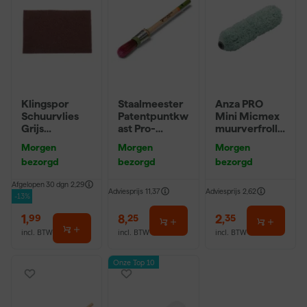
Klingspor
Staalmeester
Anza PRO
Schuurvlies
Patentpuntkw
Mini Micmex
Grijs
ast Pro-
muurverfrolle
115X230mm
Hybrid 2020 -
r - 10cm
Morgen
Morgen
Morgen
Ultra Fijn
10 (2cm)
bezorgd
bezorgd
bezorgd
Afgelopen 30 dgn
2,29
Adviesprijs
11,37
Adviesprijs
2,62
-13%
1
,
8
,
2
,
99
25
35
incl. BTW
incl. BTW
incl. BTW
Onze Top 10