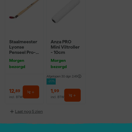
Staalmeester
Anza PRO
Lyonse
Mini Viltroller
Penseel Pro-
- 10cm
Hybrid 2024 -
Morgen
Morgen
16
bezorgd
bezorgd
Afgelopen 30 dgn
2,49
-20%
12
,
1
,
89
99
incl. BTW
incl. BTW
Laat nog 5 zien