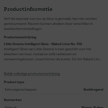
Productinformatie
Verf die speciaal voor jou op kleur is gemaakt, kan niet worden
geretourneerd. Kleuren kunnen afwijken door verschillen in
beeldscherminstellingen.
Productomschrijving
Little Greene Intelligent Gloss - Slaked Lime No. 105
Intelligent Gloss van Little Greene is zeer geschikt voor het
afwerken van hout, metaal en zelfs radiatoren en
verwarmingsbuizen, zowel binnen als buiten. De tint Slaked Lime
No. 105, een puur en neutraal wit met een warme en zachte
uitstraling door de unieke mineraalcombinatie, laat zich prachtig
Bekijk volledige productomschrijving
combineren in uiteenlopende interieurs. Door de
hoogglansafwerking – passend bij een glansgraad van hoogglans
Product type
– krijgt deze Slaked Lime kleur een elegante, verfijnde look. De
watergedragen en sterke formule droogt snel: stofdroog na 1 uur
Extra eigenschappen
Sneldrogend
en overschilderbaar na vier uur, wat het werktempo bevordert. Je
kunt rekenen op een uitstekende dekking van 14 meter per liter
Kenmerken
en de verf is goed afwasbaar, waardoor je schilderwerk goed
Gebruik
Binnen, Buiten