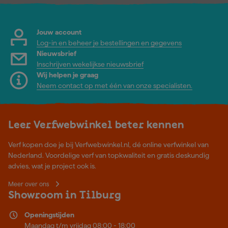
Jouw account
Log-in en beheer je bestellingen en gegevens
Nieuwsbrief
Inschrijven wekelijkse nieuwsbrief
Wij helpen je graag
Neem contact op met één van onze specialisten.
Leer Verfwebwinkel beter kennen
Verf kopen doe je bij Verfwebwinkel.nl, dé online verfwinkel van
Nederland. Voordelige verf van topkwaliteit en gratis deskundig
advies, wat je project ook is.
Meer over ons
Showroom in Tilburg
Openingstijden
Maandag t/m vrijdag 08:00 - 18:00