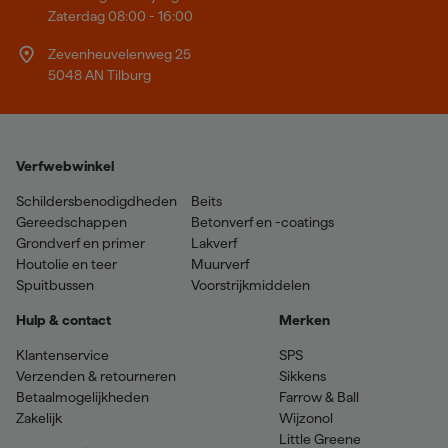
Zaterdag 08:00 - 16:00
Zevenheuvelenweg 25
5048 AN Tilburg
Verfwebwinkel
Schildersbenodigdheden
Beits
Gereedschappen
Betonverf en -coatings
Grondverf en primer
Lakverf
Houtolie en teer
Muurverf
Spuitbussen
Voorstrijkmiddelen
Hulp & contact
Merken
Klantenservice
SPS
Verzenden & retourneren
Sikkens
Betaalmogelijkheden
Farrow & Ball
Zakelijk
Wijzonol
Little Greene