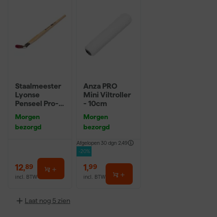
Staalmeester
Anza PRO
Lyonse
Mini Viltroller
Penseel Pro-
- 10cm
Hybrid 2024 -
Morgen
Morgen
16
bezorgd
bezorgd
Afgelopen 30 dgn
2,49
-20%
12
,
1
,
89
99
incl. BTW
incl. BTW
Laat nog 5 zien