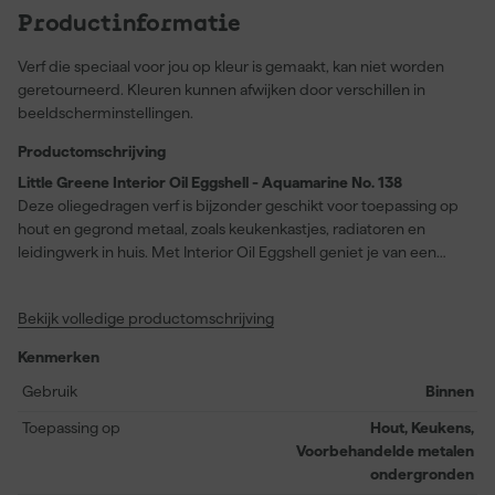
Productinformatie
Verf die speciaal voor jou op kleur is gemaakt, kan niet worden
geretourneerd. Kleuren kunnen afwijken door verschillen in
beeldscherminstellingen.
Productomschrijving
Little Greene Interior Oil Eggshell - Aquamarine No. 138
Deze oliegedragen verf is bijzonder geschikt voor toepassing op
hout en gegrond metaal, zoals keukenkastjes, radiatoren en
leidingwerk in huis. Met Interior Oil Eggshell geniet je van een
prachtige eiglans afwerking en profiteer je van een sterke,
duurzame laag die bestand is tegen dagelijkse slijtage. Dankzij de
Bekijk volledige productomschrijving
vrijwel geurloze formulering werk je comfortabel binnenshuis
terwijl je verzekerd bent van een glad en gelijkmatig resultaat. De
Kenmerken
verf dekt ongeveer 16 meter per liter bij één laag, is na ongeveer
4 uur droog aan het oppervlak en kan na 16 uur worden
Gebruik
Binnen
overgeschilderd. Little Greene Interior Oil Eggshell - Aquamarine
Toepassing op
Hout, Keukens,
No. 138 is volledig afwasbaar voor eenvoudig onderhoud.
Voorbehandelde metalen
ondergronden