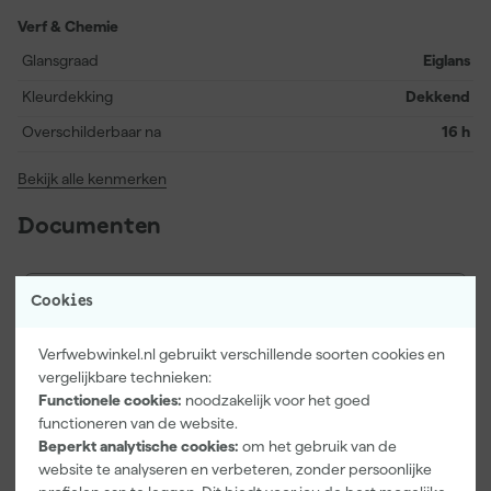
Verf & Chemie
Glansgraad
Eiglans
Kleurdekking
Dekkend
Overschilderbaar na
16 h
Bekijk alle kenmerken
Documenten
Kenmerkenblad
Cookies
Veiligheidsblad
Verfwebwinkel.nl gebruikt verschillende soorten cookies en
vergelijkbare technieken:
Functionele cookies:
noodzakelijk voor het goed
functioneren van de website.
Vaak gekocht met
Beperkt analytische cookies:
om het gebruik van de
website te analyseren en verbeteren, zonder persoonlijke