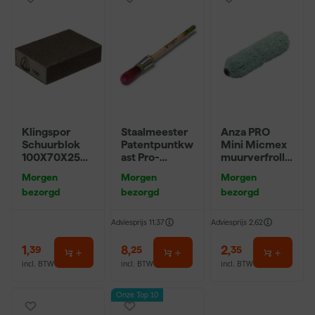
Klingspor
Staalmeester
Anza PRO
Schuurblok
Patentpuntkw
Mini Micmex
100X70X25m
ast Pro-
muurverfrolle
m Sk 500
Hybrid 2020 -
r - 10cm
Morgen
Morgen
Morgen
P220
10 (2cm)
bezorgd
bezorgd
bezorgd
Adviesprijs
11,37
Adviesprijs
2,62
1
,
8
,
2
,
39
25
35
incl. BTW
incl. BTW
incl. BTW
Onze Top 10