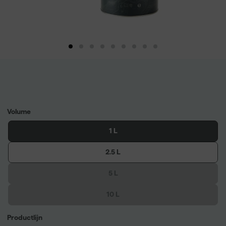
Volume
1 L
2.5 L
5 L
10 L
Productlijn