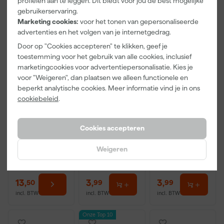
profielen aan te leggen. Dit biedt voor jou de best mogelijke
gebruikerservaring.
Marketing cookies:
voor het tonen van gepersonaliseerde
advertenties en het volgen van je internetgedrag.
Door op "Cookies accepteren" te klikken, geef je
toestemming voor het gebruik van alle cookies, inclusief
marketingcookies voor advertentiepersonalisatie. Kies je
voor "Weigeren", dan plaatsen we alleen functionele en
beperkt analytische cookies. Meer informatie vind je in ons
cookiebeleid
.
Little Greene
Paintura
Go!Paint Roll
Absolute Matt
Lucamax
And Go
- op kleur
Washi tape -
Verfbak -
gemengd -
50mx24mm
12cm Roller -
Cookies accepteren
Morgen
Morgen
Morgen
250ml Sample
0,5L + 5
bezorgd
bezorgd
bezorgd
Inzetbakken
Weigeren
Adviesprijs
6,00
13
,
3
,
3
,
50
99
99
incl. BTW
incl. BTW
incl. BTW
Onze Top 10