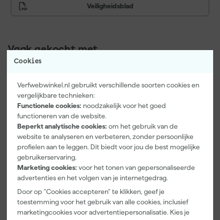
Veiligheidsblad
Vaak gekocht met
Cookies
Onze Top 10
Verfwebwinkel.nl gebruikt verschillende soorten cookies en
vergelijkbare technieken:
Functionele cookies:
noodzakelijk voor het goed
functioneren van de website.
Beperkt analytische cookies:
om het gebruik van de
website te analyseren en verbeteren, zonder persoonlijke
profielen aan te leggen. Dit biedt voor jou de best mogelijke
gebruikerservaring.
Marketing cookies:
voor het tonen van gepersonaliseerde
Little Greene
Kip Tape
Go!Paint Roll
advertenties en het volgen van je internetgedrag.
Absolute Matt
3308-24
And Go
- op kleur
Washi Tec
Verfbak -
Door op "Cookies accepteren" te klikken, geef je
gemengd -
Schilderstape
12cm Roller -
Dinsdag
Maandag
Maandag
toestemming voor het gebruik van alle cookies, inclusief
250ml Sample
Gold - 24mm
0,5L + 5
bezorgd
bezorgd
bezorgd
marketingcookies voor advertentiepersonalisatie. Kies je
x 50m
Inzetbakken