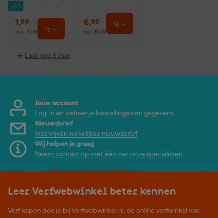
-20%
1
,
6
,
99
99
incl. BTW
incl. BTW
Laat nog 5 zien
Jouw account
Log-in en beheer je bestellingen en gegevens
Nieuwsbrief
Inschrijven wekelijkse nieuwsbrief
Wij helpen je graag
Neem contact op met één van onze specialisten.
Leer Verfwebwinkel beter kennen
Verf kopen doe je bij Verfwebwinkel.nl, dé online verfwinkel van