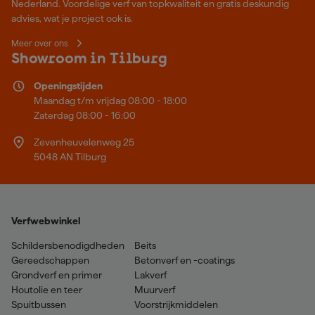
Nederland. Voordelige verf van topkwaliteit en gratis deskundig
advies, wat je project ook is.
Meer over ons
Showroom in Tilburg
Openingstijden
Maandag t/m vrijdag 08:00 - 18:00
Zaterdag 08:00 - 16:00
Zevenheuvelenweg 25
5048 AN Tilburg
Verfwebwinkel
Schildersbenodigdheden
Beits
Gereedschappen
Betonverf en -coatings
Grondverf en primer
Lakverf
Houtolie en teer
Muurverf
Spuitbussen
Voorstrijkmiddelen