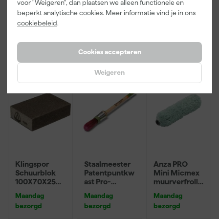
voor "Weigeren", dan plaatsen we alleen functionele en
beperkt analytische cookies. Meer informatie vind je in ons
cookiebeleid
.
13
,
6
,
3
,
50
50
99
incl. BTW
incl. BTW
incl. BTW
Cookies accepteren
Onze Top 10
Weigeren
Klingspor
Staalmeester
Anza PRO
Schuurblok
Patentpuntkw
Mini Micmex
100X70X25m
ast Pro-
muurverfrolle
m Sk 500
Hybrid 2020 -
r - 10cm
Maandag
Maandag
Maandag
P220
10 (2cm)
bezorgd
bezorgd
bezorgd