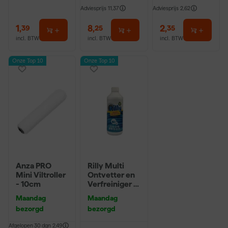
Adviesprijs
11,37
Adviesprijs
2,62
1
,
8
,
2
,
39
25
35
incl. BTW
incl. BTW
incl. BTW
Onze Top 10
Onze Top 10
Anza PRO
Rilly Multi
Mini Viltroller
Ontvetter en
- 10cm
Verfreiniger –
0,5L
Maandag
Maandag
bezorgd
bezorgd
Afgelopen 30 dgn
2,49