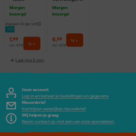
0,5L
Morgen
Morgen
bezorgd
bezorgd
Afgelopen 30 dgn
2,49
-20%
1
,
6
,
99
99
incl. BTW
incl. BTW
Laat nog 5 zien
Jouw account
Log-in en beheer je bestellingen en gegevens
Nieuwsbrief
Inschrijven wekelijkse nieuwsbrief
Wij helpen je graag
Neem contact op met één van onze specialisten.