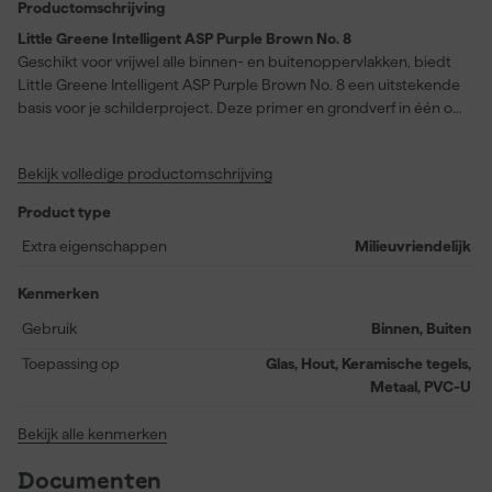
Productomschrijving
Little Greene Intelligent ASP Purple Brown No. 8
Geschikt voor vrijwel alle binnen- en buitenoppervlakken, biedt
Little Greene Intelligent ASP Purple Brown No. 8 een uitstekende
basis voor je schilderproject. Deze primer en grondverf in één op
waterbasis is eenvoudig aan te brengen op hout, metaal,
keramische tegels, gelamineerde oppervlakken, glas en PVC-U.
Bekijk volledige productomschrijving
Dankzij de matte glansgraad, met een kleurinstelling lichter dan
de uiteindelijke afwerking, creëer je met Purple Brown No. 8 een
Product type
ideale ondergrond voor alle ‘Intelligent’ afwerkingen van Little
Greene. De snelle droogtijd van slechts twee uur maakt het
Extra eigenschappen
Milieuvriendelijk
mogelijk om efficiënt door te werken, wat perfect is voor
projecten die snel afgerond moeten worden. Met een verbruik
Kenmerken
van circa 14 meter per liter kies je voor een primer die niet alleen
Gebruik
Binnen, Buiten
veelzijdig inzetbaar is, maar bovendien zowel binnen als buiten
een uitstekende hechting biedt.
Toepassing op
Glas, Hout, Keramische tegels,
Metaal, PVC-U
Bekijk alle kenmerken
Documenten