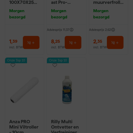
100X70X25m
ast Pro-
muurverfrolle
m Sk 500
Hybrid 2020 -
r - 10cm
Morgen
Morgen
Morgen
P220
10 (2cm)
bezorgd
bezorgd
bezorgd
Adviesprijs
11,37
Adviesprijs
2,62
1
,
8
,
2
,
39
25
35
incl. BTW
incl. BTW
incl. BTW
Onze Top 10
Onze Top 10
Anza PRO
Rilly Multi
Mini Viltroller
Ontvetter en
- 10cm
Verfreiniger –