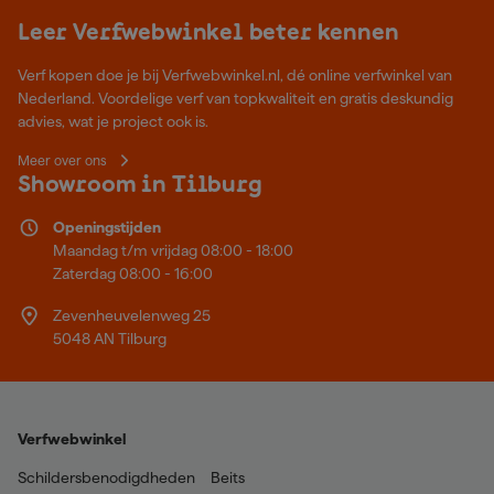
Leer Verfwebwinkel beter kennen
Verf kopen doe je bij Verfwebwinkel.nl, dé online verfwinkel van
Nederland. Voordelige verf van topkwaliteit en gratis deskundig
advies, wat je project ook is.
Meer over ons
Showroom in Tilburg
Openingstijden
Maandag t/m vrijdag 08:00 - 18:00
Zaterdag 08:00 - 16:00
Zevenheuvelenweg 25
5048 AN Tilburg
Verfwebwinkel
Schildersbenodigdheden
Beits