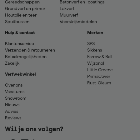
Gereedschappen
Betonverf en -coatings
Grondverf en primer
Lakverf
Houtolie en teer
Muurverf
Spuitbussen
Voorstrijkmiddelen
Hulp & contact
Merken
Klantenservice
SPS
Verzenden & retourneren
Sikkens
Betaalmogelijkheden
Farrow & Ball
Zakelijk
Wijzonol
Little Greene
Verfwebwinkel
PrimaCover
Rust-Oleum
Over ons
Vacatures
Showroom
Nieuws
Advies
Reviews
Wil je ons volgen?