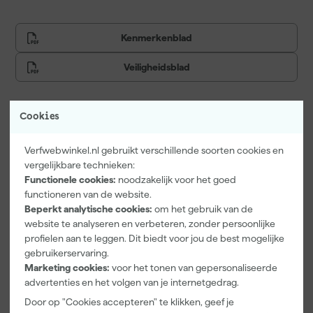
Kenmerkenblad
Veiligheidsblad
Cookies
Vaak gekocht met
Verfwebwinkel.nl gebruikt verschillende soorten cookies en
Onze Top 10
vergelijkbare technieken:
Functionele cookies:
noodzakelijk voor het goed
functioneren van de website.
Beperkt analytische cookies:
om het gebruik van de
website te analyseren en verbeteren, zonder persoonlijke
profielen aan te leggen. Dit biedt voor jou de best mogelijke
gebruikerservaring.
Marketing cookies:
voor het tonen van gepersonaliseerde
advertenties en het volgen van je internetgedrag.
Little Greene
Kip Tape
Go!Paint Roll
Door op "Cookies accepteren" te klikken, geef je