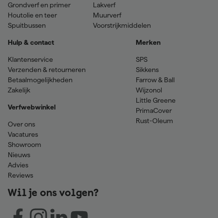
Grondverf en primer
Lakverf
Houtolie en teer
Muurverf
Spuitbussen
Voorstrijkmiddelen
Hulp & contact
Merken
Klantenservice
SPS
Verzenden & retourneren
Sikkens
Betaalmogelijkheden
Farrow & Ball
Zakelijk
Wijzonol
Little Greene
Verfwebwinkel
PrimaCover
Rust-Oleum
Over ons
Vacatures
Showroom
Nieuws
Advies
Reviews
Wil je ons volgen?