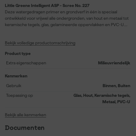
Little Greene Intelligent ASP - Scree No. 227
Deze watergedragen primer en grondverf in één is speciaal
ontwikkeld voor vrijwel alle ondergronden, van hout en metaal tot
keramische tegels, glas, gelamineerde oppervlakken en PVC-U.
Little Greene Intelligent ASP - Scree No. 227 biedt een
uitstekende basis voor het schilderen van binnen- én
Bekijk volledige productomschrijving
buitenprojecten, en ondersteunt moeiteloos alle ‘Intelligent’
afwerkingen. Dankzij de eenvoudige verwerking en een snelle
Product type
droogtijd van slechts twee uur kun je projecten efficiënt
voorbereiden. De primer heeft een extra matte afwerking,
Extra eigenschappen
Milieuvriendelijk
waardoor hij ideaal is als voorbereiding zonder ongewenste glans.
Met een rendement van circa 14 meter per liter zorg je
Kenmerken
eenvoudig voor een goede dekking, terwijl de kleur Scree lichter
Gebruik
Binnen, Buiten
uitvalt dan de uiteindelijke afwerklaag – zonder dat dit het
eindresultaat beïnvloedt.
Toepassing op
Glas, Hout, Keramische tegels,
Metaal, PVC-U
Bekijk alle kenmerken
Documenten