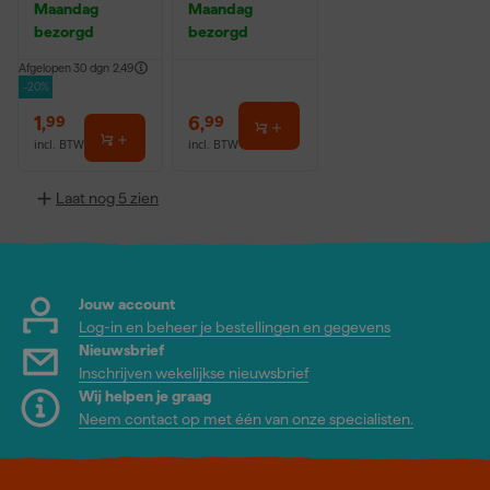
Maandag
Maandag
bezorgd
bezorgd
Afgelopen 30 dgn
2,49
-20%
1
,
6
,
99
99
incl. BTW
incl. BTW
Laat nog 5 zien
Jouw account
Log-in en beheer je bestellingen en gegevens
Nieuwsbrief
Inschrijven wekelijkse nieuwsbrief
Wij helpen je graag
Neem contact op met één van onze specialisten.