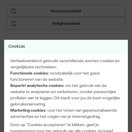
Kenmerkenblad
Veiligheidsblad
Cookies
Vaak gekocht met
Verfwebwinkel.nl gebruikt verschillende soorten cookies en
Onze Top 10
vergelijkbare technieken:
Functionele cookies:
noodzakelijk voor het goed
functioneren van de website.
Beperkt analytische cookies:
om het gebruik van de
website te analyseren en verbeteren, zonder persoonlijke
profielen aan te leggen. Dit biedt voor jou de best mogelijke
gebruikerservaring.
Marketing cookies:
voor het tonen van gepersonaliseerde
advertenties en het volgen van je internetgedrag.
Little Greene
Kip Tape
Go!Paint Roll
Door op "Cookies accepteren" te klikken, geef je
Absolute Matt
3308-24
And Go
toestemming voor het gebruik van alle cookies, inclusief