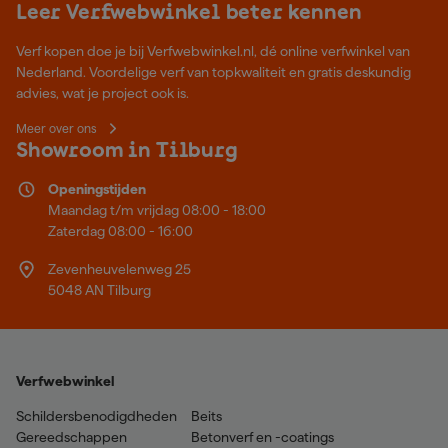
Leer Verfwebwinkel beter kennen
Verf kopen doe je bij Verfwebwinkel.nl, dé online verfwinkel van
Nederland. Voordelige verf van topkwaliteit en gratis deskundig
advies, wat je project ook is.
Meer over ons
Showroom in Tilburg
Openingstijden
Maandag t/m vrijdag 08:00 - 18:00
Zaterdag 08:00 - 16:00
Zevenheuvelenweg 25
5048 AN Tilburg
Verfwebwinkel
Schildersbenodigdheden
Beits
Gereedschappen
Betonverf en -coatings