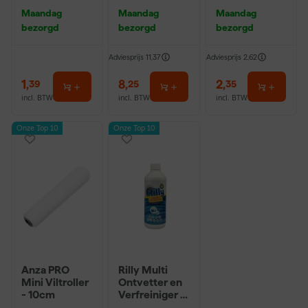
m Sk 500
Hybrid 2020 -
r - 10cm
Maandag
Maandag
Maandag
P220
10 (2cm)
bezorgd
bezorgd
bezorgd
Adviesprijs
11,37
Adviesprijs
2,62
1
,
8
,
2
,
39
25
35
incl. BTW
incl. BTW
incl. BTW
Onze Top 10
Onze Top 10
Anza PRO
Rilly Multi
Mini Viltroller
Ontvetter en
- 10cm
Verfreiniger –
0,5L