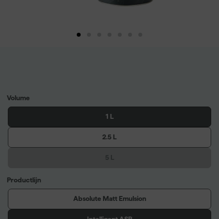
Volume
1 L
2.5 L
5 L
Productlijn
Absolute Matt Emulsion