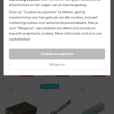
advertenties en het volgen van je internetgedrag.
Door op "Cookies accepteren" te klikken, geef je
toestemming voor het gebruik van alle cookies, inclusief
marketingcookies voor advertentiepersonalisatie. Kies je
Little Greene
Kip Tape
Go!Paint Roll
voor "Weigeren", dan plaatsen we alleen functionele en
Absolute Matt
3308-24
And Go
beperkt analytische cookies. Meer informatie vind je in ons
- op kleur
Washi Tec
Verfbak -
cookiebeleid
.
gemengd -
Schilderstape
12cm Roller -
Morgen
Maandag
Maandag
250ml Sample
Gold - 24mm
0,5L + 5
bezorgd
bezorgd
bezorgd
x 50m
Inzetbakken
Cookies accepteren
Weigeren
13
,
6
,
3
,
50
50
99
incl. BTW
incl. BTW
incl. BTW
Onze Top 10