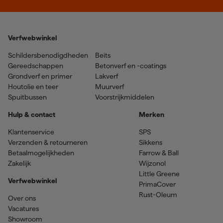
Verfwebwinkel
Schildersbenodigdheden
Beits
Gereedschappen
Betonverf en -coatings
Grondverf en primer
Lakverf
Houtolie en teer
Muurverf
Spuitbussen
Voorstrijkmiddelen
Hulp & contact
Merken
Klantenservice
SPS
Verzenden & retourneren
Sikkens
Betaalmogelijkheden
Farrow & Ball
Zakelijk
Wijzonol
Little Greene
Verfwebwinkel
PrimaCover
Rust-Oleum
Over ons
Vacatures
Showroom