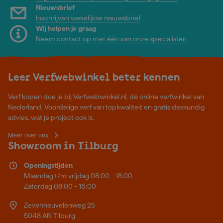
Nieuwsbrief
Inschrijven wekelijkse nieuwsbrief
Wij helpen je graag
Neem contact op met één van onze specialisten.
Leer Verfwebwinkel beter kennen
Verf kopen doe je bij Verfwebwinkel.nl, dé online verfwinkel van
Nederland. Voordelige verf van topkwaliteit en gratis deskundig
advies, wat je project ook is.
Meer over ons
Showroom in Tilburg
Openingstijden
Maandag t/m vrijdag 08:00 - 18:00
Zaterdag 08:00 - 16:00
Zevenheuvelenweg 25
5048 AN Tilburg