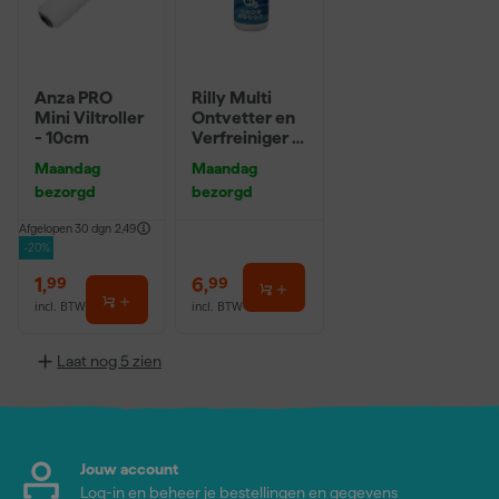
Anza PRO
Rilly Multi
Mini Viltroller
Ontvetter en
- 10cm
Verfreiniger –
0,5L
Maandag
Maandag
bezorgd
bezorgd
Afgelopen 30 dgn
2,49
-20%
1
,
6
,
99
99
incl. BTW
incl. BTW
Laat nog 5 zien
Jouw account
Log-in en beheer je bestellingen en gegevens