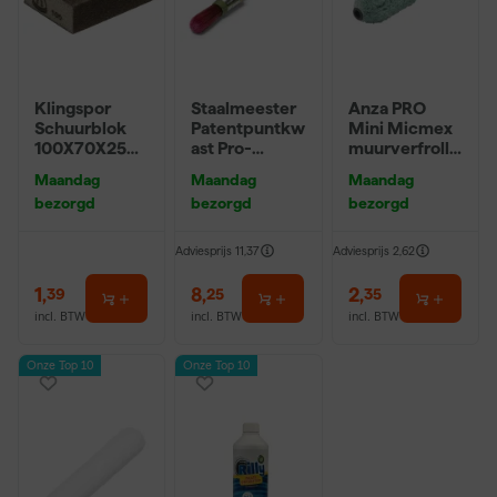
Klingspor
Staalmeester
Anza PRO
Schuurblok
Patentpuntkw
Mini Micmex
100X70X25m
ast Pro-
muurverfrolle
m Sk 500
Hybrid 2020 -
r - 10cm
Maandag
Maandag
Maandag
P220
10 (2cm)
bezorgd
bezorgd
bezorgd
Adviesprijs
11,37
Adviesprijs
2,62
1
,
8
,
2
,
39
25
35
incl. BTW
incl. BTW
incl. BTW
Onze Top 10
Onze Top 10