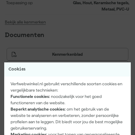
buitentoepassingen.
Toepassing op
Glas, Hout, Keramische tegels,
Metaal, PVC-U
Bekijk alle kenmerken
Documenten
Kenmerkenblad
Veiligheidsblad
Cookies
Verfwebwinkel.nl gebruikt verschillende soorten cookies en
vergelijkbare technieken:
Vaak gekocht met
Functionele cookies:
noodzakelijk voor het goed
functioneren van de website.
Onze Top 10
Beperkt analytische cookies:
om het gebruik van de
website te analyseren en verbeteren, zonder persoonlijke
profielen aan te leggen. Dit biedt voor jou de best mogelijke
gebruikerservaring.
Marketing cookies:
voor het tonen van gepersonaliseerde