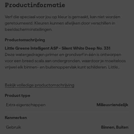
Productinformatie
Verf die speciaal voor jou op kleur is gemaakt, kan niet worden
geretourneerd. Kleuren kunnen afwijken door verschillen in
beeldscherminstellingen.
Productomschrijving
Little Greene Intelligent ASP - Silent White Deep No. 331
Deze watergedragen primer en grondverf in één is ontworpen
voor een breed scala aan ondergronden, waardoor je moeiteloos
vrijwel elk binnen- en buitenoppervlak kunt schilderen. Little
Greene Intelligent ASP - Silent White Deep No. 331 kenmerkt zich
door een matte afwerking en een snelle droogtijd van slechts
Bekijk volledige productomschrijving
twee uur, ideaal voor projecten die je snel wilt afronden. Dankzij
de veelzijdigheid hecht deze grondverf uitstekend op materialen
Product type
zoals hout, metaal, keramische tegels, gelamineerd materiaal, glas
en PVC-U. Met een rendement van circa 14 meter per liter is het
Extra eigenschappen
Milieuvriendelijk
toepasbaar op zowel grote als kleine oppervlakken. De kleur van
deze primer is altijd iets lichter dan de uiteindelijke verfkleur,
Kenmerken
zonder het eindresultaat te beïnvloeden. Geschikt voor gebruik
Gebruik
Binnen, Buiten
onder alle ‘Intelligent’ afwerkingen en binnen- én