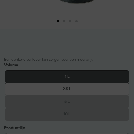
Een donkere verfkleur kan zorgen voor een meerprijs.
Volume
1 L
2.5 L
5 L
10 L
Productlijn