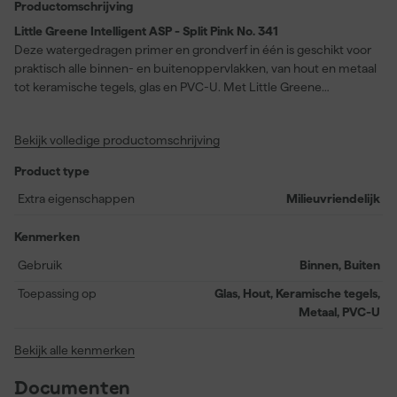
Productomschrijving
Little Greene Intelligent ASP - Split Pink No. 341
Deze watergedragen primer en grondverf in één is geschikt voor
praktisch alle binnen- en buitenoppervlakken, van hout en metaal
tot keramische tegels, glas en PVC-U. Met Little Greene
Intelligent ASP - Split Pink No. 341 profiteer je van een
eenvoudige verwerking en een snelle droogtijd van slechts twee
Bekijk volledige productomschrijving
uur, waardoor je vlot door kunt werken. De matte afwerking
maakt deze primer zeer geschikt als basis voor alle ‘Intelligent’
Product type
afwerkingen, ongeacht het uiteindelijke materiaal dat je gaat
schilderen. De kleur Split Pink No. 341 zorgt ervoor dat je
Extra eigenschappen
Milieuvriendelijk
overgang naar de gekozen eindlaag vloeiend verloopt, zonder
invloed op het eindresultaat. Je kunt rekenen op een rendement
Kenmerken
van circa 14 meter per liter en uniforme hechting, zowel binnen
Gebruik
Binnen, Buiten
als buiten.
Toepassing op
Glas, Hout, Keramische tegels,
Metaal, PVC-U
Bekijk alle kenmerken
Documenten