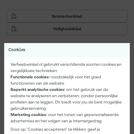
Kenmerkenblad
Veiligheidsblad
Cookies
Vaak gekocht met
Verfwebwinkel.nl gebruikt verschillende soorten cookies en
Onze Top 10
vergelijkbare technieken:
Functionele cookies:
noodzakelijk voor het goed
functioneren van de website.
Beperkt analytische cookies:
om het gebruik van de
website te analyseren en verbeteren, zonder persoonlijke
profielen aan te leggen. Dit biedt voor jou de best mogelijke
gebruikerservaring.
Marketing cookies:
voor het tonen van gepersonaliseerde
advertenties en het volgen van je internetgedrag.
Little Greene
Kip Tape
Go!Paint Roll
Door op "Cookies accepteren" te klikken, geef je