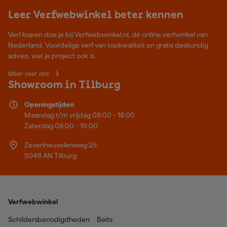
Leer Verfwebwinkel beter kennen
Verf kopen doe je bij Verfwebwinkel.nl, dé online verfwinkel van
Nederland. Voordelige verf van topkwaliteit en gratis deskundig
advies, wat je project ook is.
Meer over ons
Showroom in Tilburg
Openingstijden
Maandag t/m vrijdag 08:00 - 18:00
Zaterdag 08:00 - 16:00
Zevenheuvelenweg 25
5048 AN Tilburg
Verfwebwinkel
Schildersbenodigdheden
Beits