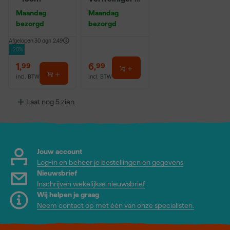
0,5L
Maandag
Maandag
bezorgd
bezorgd
Afgelopen 30 dgn
2,49
-20%
1
,
6
,
99
99
incl. BTW
incl. BTW
Laat nog 5 zien
Jouw account
Log-in en beheer je bestellingen en gegevens
Nieuwsbrief
Inschrijven wekelijkse nieuwsbrief
Wij helpen je graag
Neem contact op met één van onze specialisten.