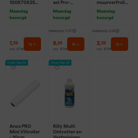
100X70X25m
ast Pro-
muurverfrolle
m Sk 500
Hybrid 2020 -
r - 10cm
Maandag
Maandag
Maandag
P220
10 (2cm)
bezorgd
bezorgd
bezorgd
Adviesprijs
11,37
Adviesprijs
2,62
1
,
8
,
2
,
39
25
35
incl. BTW
incl. BTW
incl. BTW
Onze Top 10
Onze Top 10
Anza PRO
Rilly Multi
Mini Viltroller
Ontvetter en
- 10cm
Verfreiniger –