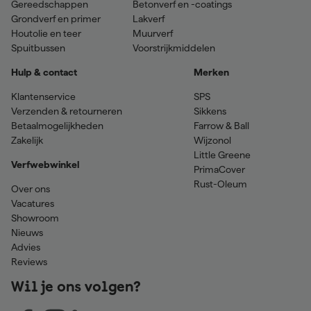
Gereedschappen
Betonverf en -coatings
Grondverf en primer
Lakverf
Houtolie en teer
Muurverf
Spuitbussen
Voorstrijkmiddelen
Hulp & contact
Merken
Klantenservice
SPS
Verzenden & retourneren
Sikkens
Betaalmogelijkheden
Farrow & Ball
Zakelijk
Wijzonol
Little Greene
Verfwebwinkel
PrimaCover
Rust-Oleum
Over ons
Vacatures
Showroom
Nieuws
Advies
Reviews
Wil je ons volgen?