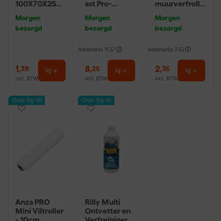
100X70X25m
ast Pro-
muurverfrolle
m Sk 500
Hybrid 2020 -
r - 10cm
Morgen
Morgen
Morgen
P220
10 (2cm)
bezorgd
bezorgd
bezorgd
Adviesprijs
11,37
Adviesprijs
2,62
1
,
8
,
2
,
39
25
35
incl. BTW
incl. BTW
incl. BTW
Onze Top 10
Onze Top 10
Anza PRO
Rilly Multi
Mini Viltroller
Ontvetter en
- 10cm
Verfreiniger –