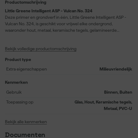
Productomschrijving
Little Greene Intelligent ASP - Vulcan No. 324
Deze primer en grondverf in één, Little Greene Intelligent ASP -
Vulcan No. 324, is geschikt voor vrijwel elke ondergrond,
waaronder hout, metaal, keramische tegels, gelamineerde
oppervlakken, glas en PVC-U. Dankzij de watergedragen formule
kun je deze primer zowel binnen als buiten gebruiken en
Bekijk volledige productomschrijving
profiteer je van een snelle droogtijd van slechts twee uur,
waardoor je projecten efficiënt kunt afronden. De lage matte
Product type
glans zorgt voor een verzorgde basis, terwijl het verbruik circa 14
meter per liter bedraagt. Little Greene Intelligent ASP
Extra eigenschappen
Milieuvriendelijk
ondersteunt alle ‘Intelligent’ afwerkingen en is verkrijgbaar in een
breed scala aan kleuren. De kleur Vulcan No. 324 vormt een
Kenmerken
lichte, stevige basis voor het resultaat dat je voor ogen hebt.
Gebruik
Binnen, Buiten
Toepassing op
Glas, Hout, Keramische tegels,
Metaal, PVC-U
Bekijk alle kenmerken
Documenten