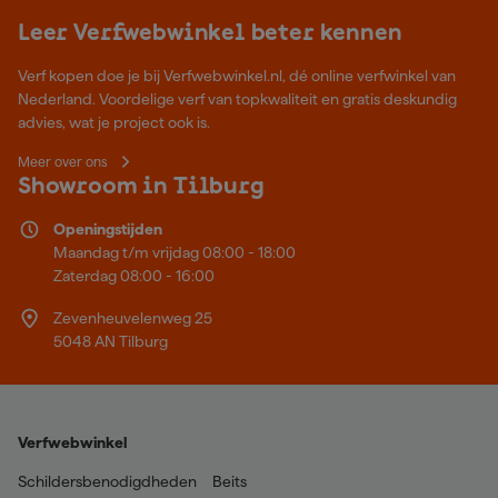
Leer Verfwebwinkel beter kennen
Verf kopen doe je bij Verfwebwinkel.nl, dé online verfwinkel van
Nederland. Voordelige verf van topkwaliteit en gratis deskundig
advies, wat je project ook is.
Meer over ons
Showroom in Tilburg
Openingstijden
Maandag t/m vrijdag 08:00 - 18:00
Zaterdag 08:00 - 16:00
Zevenheuvelenweg 25
5048 AN Tilburg
Verfwebwinkel
Schildersbenodigdheden
Beits