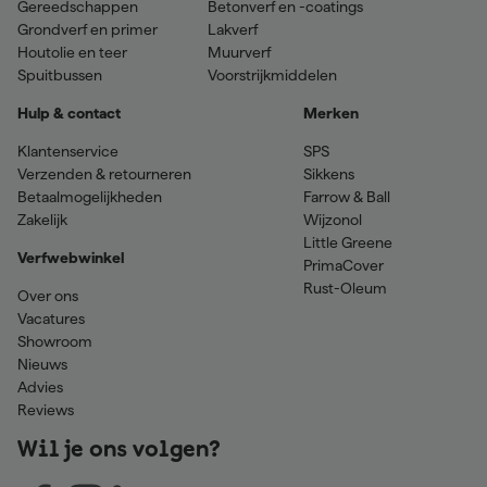
Gereedschappen
Betonverf en -coatings
Grondverf en primer
Lakverf
Houtolie en teer
Muurverf
Spuitbussen
Voorstrijkmiddelen
Hulp & contact
Merken
Klantenservice
SPS
Verzenden & retourneren
Sikkens
Betaalmogelijkheden
Farrow & Ball
Zakelijk
Wijzonol
Little Greene
Verfwebwinkel
PrimaCover
Rust-Oleum
Over ons
Vacatures
Showroom
Nieuws
Advies
Reviews
Wil je ons volgen?