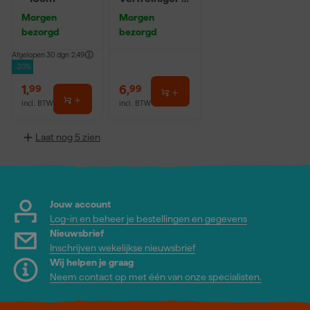
0,5L
Morgen
Morgen
bezorgd
bezorgd
Afgelopen 30 dgn
2,49
-20%
1
,
6
,
99
99
incl. BTW
incl. BTW
Laat nog 5 zien
Jouw account
Log-in en beheer je bestellingen en gegevens
Nieuwsbrief
Inschrijven wekelijkse nieuwsbrief
Wij helpen je graag
Neem contact op met één van onze specialisten.