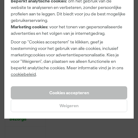
Beperkt analytische cookies:
om het gebruik van de
website te analyseren en verbeteren, zonder persoonlijke
3
,
2
,
19
,
99
99
95
profielen aan te leggen. Dit biedt voor jou de best mogelijke
incl. BTW
incl. BTW
incl. BTW
gebruikerservaring.
Marketing cookies:
voor het tonen van gepersonaliseerde
Onze Top 10
advertenties en het volgen van je internetgedrag.
Door op "Cookies accepteren" te klikken, geef je
toestemming voor het gebruik van alle cookies, inclusief
marketingcookies voor advertentiepersonalisatie. Kies je
voor "Weigeren", dan plaatsen we alleen functionele en
beperkt analytische cookies. Meer informatie vind je in ons
cookiebeleid
.
Cookies accepteren
Rilly Multi
Ontvetter en
Verfreiniger –
Weigeren
0,5L
Maandag
bezorgd