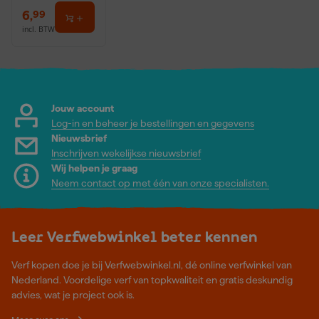
6
,
99
incl. BTW
Jouw account
Log-in en beheer je bestellingen en gegevens
Nieuwsbrief
Inschrijven wekelijkse nieuwsbrief
Wij helpen je graag
Neem contact op met één van onze specialisten.
Leer Verfwebwinkel beter kennen
Verf kopen doe je bij Verfwebwinkel.nl, dé online verfwinkel van
Nederland. Voordelige verf van topkwaliteit en gratis deskundig
advies, wat je project ook is.