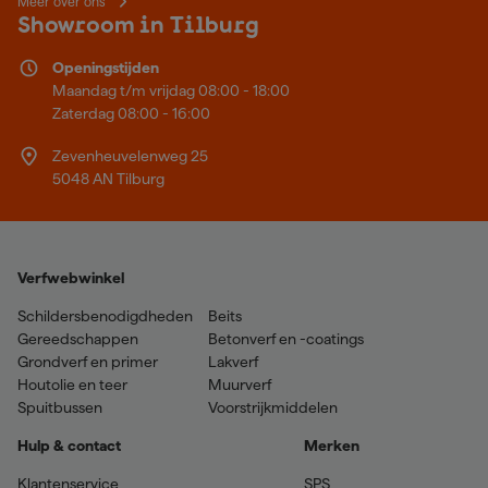
Meer over ons
Showroom in Tilburg
Openingstijden
Maandag t/m vrijdag 08:00 - 18:00
Zaterdag 08:00 - 16:00
Zevenheuvelenweg 25
5048 AN Tilburg
Verfwebwinkel
Schildersbenodigdheden
Beits
Gereedschappen
Betonverf en -coatings
Grondverf en primer
Lakverf
Houtolie en teer
Muurverf
Spuitbussen
Voorstrijkmiddelen
Hulp & contact
Merken
Klantenservice
SPS