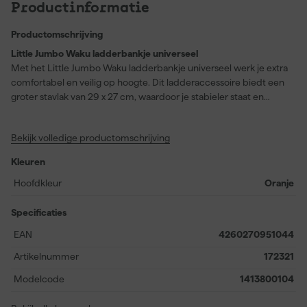
Productinformatie
Productomschrijving
Little Jumbo Waku ladderbankje universeel
Met het Little Jumbo Waku ladderbankje universeel werk je extra
comfortabel en veilig op hoogte. Dit ladderaccessoire biedt een
groter stavlak van 29 x 27 cm, waardoor je stabieler staat en
moeiteloos kunt werken, zelfs bij langdurige klussen. Het
ladderbankje is universeel toepasbaar en eenvoudig op de sport
Bekijk volledige productomschrijving
van je ladder te haken, zodat je snel aan de slag kunt. Het
praktische ontwerp maakt het ook mogelijk om verfblikken of
Kleuren
gereedschap binnen handbereik te plaatsen, wat zorgt voor extra
efficiëntie tijdens het schilderen of onderhoudswerk. Dankzij het
Hoofdkleur
Oranje
gewicht van slechts 4 kg en een lengte van 44 cm is het bankje
makkelijk te hanteren en na gebruik in te klappen tot een
Specificaties
opberghoogte van slechts 11 cm. Het bankje is ideaal als
EAN
4260270951044
accessoire voor iedere Waku telescoopladder en is niet
verrijdbaar, wat zorgt voor optimale stabiliteit tijdens het gebruik.
Artikelnummer
172321
Modelcode
1413800104