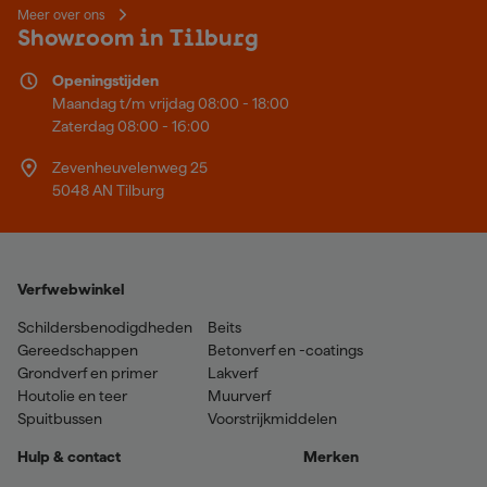
Meer over ons
Showroom in Tilburg
Openingstijden
Maandag t/m vrijdag 08:00 - 18:00
Zaterdag 08:00 - 16:00
Zevenheuvelenweg 25
5048 AN Tilburg
Verfwebwinkel
Schildersbenodigdheden
Beits
Gereedschappen
Betonverf en -coatings
Grondverf en primer
Lakverf
Houtolie en teer
Muurverf
Spuitbussen
Voorstrijkmiddelen
Hulp & contact
Merken