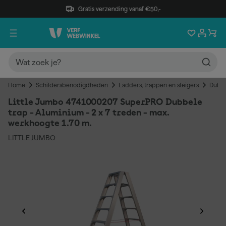
Gratis verzending vanaf €50,-
Home
Schildersbenodigdheden
Ladders, trappen en steigers
Dubbe
Little Jumbo 4741000207 SuperPRO Dubbele
trap - Aluminium - 2 x 7 treden - max.
werkhoogte 1.70 m.
LITTLE JUMBO