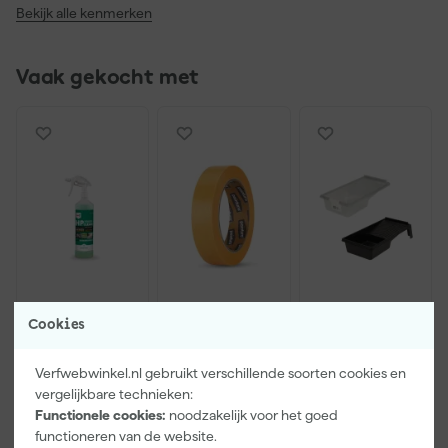
Bekijk alle kenmerken
Vaak gekocht met
TEC7 HP
Paintura
Go!Paint
Cookies
Clean Reiniger
Lucamax
Economy S
- 1L
Washi tape -
Verfbak -
Verfwebwinkel.nl gebruikt verschillende soorten cookies en
50mx24mm
10cm Roller -
Morgen
Morgen
Morgen
vergelijkbare technieken:
15 x 32 cm + 5
bezorgd
bezorgd
bezorgd
inzetbakken
Functionele cookies:
noodzakelijk voor het goed
functioneren van de website.