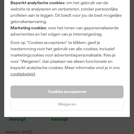
Adviesprijs
9,47
Adviesprijs
6,00
Beperkt analytische cookies:
om het gebruik van de
website te analyseren en verbeteren, zonder persoonlijke
8
,
3
,
2
,
99
99
99
profielen aan te leggen. Dit biedt voor jou de best mogelijke
incl. BTW
incl. BTW
incl. BTW
gebruikerservaring.
Marketing cookies:
voor het tonen van gepersonaliseerde
Onze Top 10
advertenties en het volgen van je internetgedrag.
Door op "Cookies accepteren" te klikken, geef je
toestemming voor het gebruik van alle cookies, inclusief
marketingcookies voor advertentiepersonalisatie. Kies je
voor "Weigeren", dan plaatsen we alleen functionele en
beperkt analytische cookies. Meer informatie vind je in ons
cookiebeleid
.
Cookies accepteren
Anza PRO
Rilly Multi
Muurverfset
Ontvetter en
Weigeren
MICMEX set
Verfreiniger –
6-delig
0,5L
Morgen
Morgen
bezorgd
bezorgd
Adviesprijs
31,89