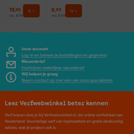
19
,
6
,
95
99
incl. BTW
incl. BTW
Jouw account
Log-in en beheer je bestellingen en gegevens
Nieuwsbrief
Inschrijven wekelijkse nieuwsbrief
Wij helpen je graag
Neem contact op met één van onze specialisten.
Leer Verfwebwinkel beter kennen
Verf kopen doe je bij Verfwebwinkel.nl, dé online verfwinkel van
Nederland. Voordelige verf van topkwaliteit en gratis deskundig
advies, wat je project ook is.