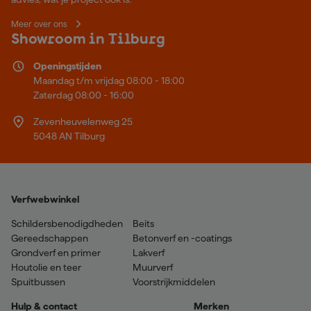
Meer over ons
Showroom in Tilburg
Openingstijden
Maandag t/m vrijdag 08:00 - 18:00
Zaterdag 08:00 - 16:00
Zevenheuvelenweg 25
5048 AN Tilburg
Verfwebwinkel
Schildersbenodigdheden
Beits
Gereedschappen
Betonverf en -coatings
Grondverf en primer
Lakverf
Houtolie en teer
Muurverf
Spuitbussen
Voorstrijkmiddelen
Hulp & contact
Merken