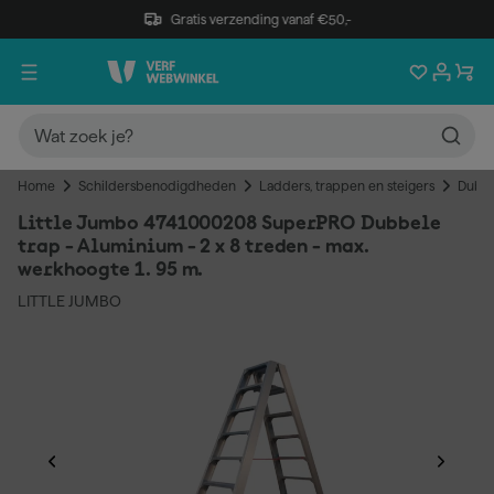
Gratis verzending vanaf €50,-
Home
Schildersbenodigdheden
Ladders, trappen en steigers
Dubbe
Little Jumbo 4741000208 SuperPRO Dubbele
trap - Aluminium - 2 x 8 treden - max.
werkhoogte 1. 95 m.
LITTLE JUMBO