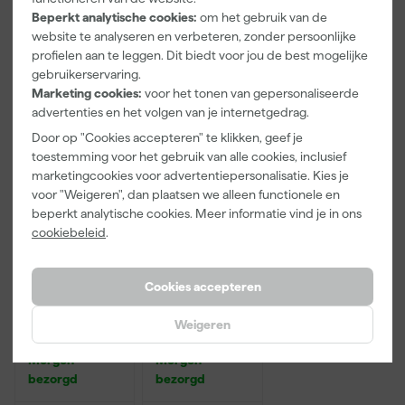
Beperkt analytische cookies:
om het gebruik van de
Adviesprijs
9,47
Adviesprijs
6,00
website te analyseren en verbeteren, zonder persoonlijke
profielen aan te leggen. Dit biedt voor jou de best mogelijke
8
,
3
,
2
,
99
99
99
gebruikerservaring.
incl. BTW
incl. BTW
incl. BTW
Marketing cookies:
voor het tonen van gepersonaliseerde
advertenties en het volgen van je internetgedrag.
Onze Top 10
Door op "Cookies accepteren" te klikken, geef je
toestemming voor het gebruik van alle cookies, inclusief
marketingcookies voor advertentiepersonalisatie. Kies je
voor "Weigeren", dan plaatsen we alleen functionele en
beperkt analytische cookies. Meer informatie vind je in ons
cookiebeleid
.
Cookies accepteren
Anza PRO
Rilly Multi
Muurverfset
Ontvetter en
Weigeren
MICMEX set
Verfreiniger –
6-delig
0,5L
Morgen
Morgen
bezorgd
bezorgd