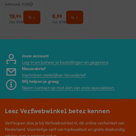
Adviesprijs
31,89
19
,
6
,
95
99
incl. BTW
incl. BTW
Jouw account
Log-in en beheer je bestellingen en gegevens
Nieuwsbrief
Inschrijven wekelijkse nieuwsbrief
Wij helpen je graag
Neem contact op met één van onze specialisten.
Leer Verfwebwinkel beter kennen
Verf kopen doe je bij Verfwebwinkel.nl, dé online verfwinkel van
Nederland. Voordelige verf van topkwaliteit en gratis deskundig
advies, wat je project ook is.