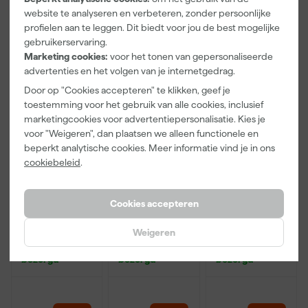
website te analyseren en verbeteren, zonder persoonlijke
94
,
35
,
35
,
77
69
69
profielen aan te leggen. Dit biedt voor jou de best mogelijke
incl. BTW
incl. BTW
incl. BTW
gebruikerservaring.
Marketing cookies:
voor het tonen van gepersonaliseerde
advertenties en het volgen van je internetgedrag.
Door op "Cookies accepteren" te klikken, geef je
toestemming voor het gebruik van alle cookies, inclusief
marketingcookies voor advertentiepersonalisatie. Kies je
voor "Weigeren", dan plaatsen we alleen functionele en
beperkt analytische cookies. Meer informatie vind je in ons
cookiebeleid
.
Makita
Makita
Makita
Cookies accepteren
821550-0
821551-8
821552-6
Mbox
Mbox
Mbox
Weigeren
opbergkoffer
opbergkoffer
opbergkoffer
Maandag
Maandag
Maandag
nummer 2 -
nummer 3 -
nummer 4 -
bezorgd
bezorgd
bezorgd
163mm hoog
215mm hoog
320mm hoog