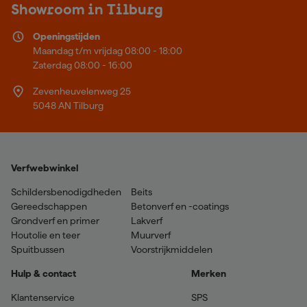
Showroom in Tilburg
Openingstijden
Maandag t/m vrijdag 08:00 - 18:00
Zaterdag 08:00 - 16:00
Zevenheuvelenweg 25
5048 AN Tilburg
Verfwebwinkel
Schildersbenodigdheden
Beits
Gereedschappen
Betonverf en -coatings
Grondverf en primer
Lakverf
Houtolie en teer
Muurverf
Spuitbussen
Voorstrijkmiddelen
Hulp & contact
Merken
Klantenservice
SPS