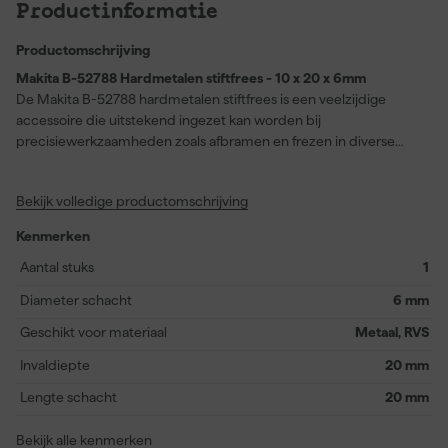
Productinformatie
Productomschrijving
Makita B-52788 Hardmetalen stiftfrees - 10 x 20 x 6mm
De Makita B-52788 hardmetalen stiftfrees is een veelzijdige
accessoire die uitstekend ingezet kan worden bij
precisiewerkzaamheden zoals afbramen en frezen in diverse
materialen, waaronder RVS en metaal. Deze stiftfrees, met
afmetingen van 10 x 20 x 6mm, is geschikt voor rechte slijpers
Bekijk volledige productomschrijving
met een minimaal toerental van 25.000 toeren per minuut, wat
zorgt voor een soepele en efficiënte werking. Dankzij het
Kenmerken
duurzame hardmetaal kun je rekenen op een lange levensduur
en nauwkeurig resultaat. De frees is compatibel met
Aantal stuks
1
uiteenlopende Makita-modellen, zoals BGD800RFJ, DGD800RFJ
Diameter schacht
6 mm
en GD0600. Of je nu een professional of doe-het-zelver bent,
deze stiftfrees biedt de betrouwbaarheid en prestaties die je
Geschikt voor materiaal
Metaal, RVS
zoekt bij bewerkingen van metaal en RVS.
Invaldiepte
20 mm
Lengte schacht
20 mm
Bekijk alle kenmerken