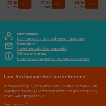
70
,
72
,
83
,
19
60
79
incl. BTW
incl. BTW
incl. BTW
Jouw account
Log-in en beheer je bestellingen en gegevens
Nieuwsbrief
Inschrijven wekelijkse nieuwsbrief
Wij helpen je graag
Neem contact op met één van onze specialisten.
Leer Verfwebwinkel beter kennen
Verf kopen doe je bij Verfwebwinkel.nl, dé online verfwinkel van
Nederland. Voordelige verf van topkwaliteit en gratis deskundig
advies, wat je project ook is.
Meer over ons