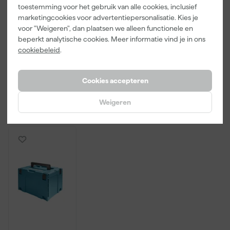
toestemming voor het gebruik van alle cookies, inclusief
Makita P-
Makita
Makita
marketingcookies voor advertentiepersonalisatie. Kies je
42575
821550-0
821551-8
voor "Weigeren", dan plaatsen we alleen functionele en
Schuurvellen
Mbox
Mbox
beperkt analytische cookies. Meer informatie vind je in ons
- 114 x 102 x
opbergkoffer
opbergkoffer
Morgen
Morgen
Morgen
K240 (50st)
nummer 2 -
nummer 3 -
cookiebeleid
.
bezorgd
bezorgd
bezorgd
163mm hoog
215mm hoog
Cookies accepteren
35
,
70
,
72
,
69
19
60
Weigeren
incl. BTW
incl. BTW
incl. BTW