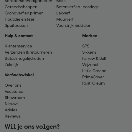
Schildersbenodigdheden
Beits
Gereedschappen
Betonverf en -coatings
Grondverf en primer
Lakverf
Houtolie en teer
Muurverf
Spuitbussen
Voorstrijkmiddelen
Hulp & contact
Merken
Klantenservice
SPS
Verzenden & retourneren
Sikkens
Betaalmogelijkheden
Farrow & Ball
Zakelijk
Wijzonol
Little Greene
Verfwebwinkel
PrimaCover
Rust-Oleum
Over ons
Vacatures
Showroom
Nieuws
Advies
Reviews
Wil je ons volgen?