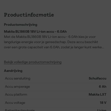
Productinformatie
Productomschrijving
Makita BL1860B 18V Li-ion accu - 6.0Ah
Met de Makita BL1860B 18V Li-ion accu - 6.0Ah kies je voor
langdurige energie voor je gereedschap. Deze accu beschikt
over een grote capaciteit van 6.0Ah, zodat je langer kunt werken
zonder onderbrekingen. Dankzij het innovatieve Li-ion ontwerp
wordt snelle oplaadtijd gecombineerd met consistente
Bekijk volledige productomschrijving
prestaties, en is de accu aanzienlijk lichter dan traditionele
alternatieven. Je kunt deze accu gebruiken op verschillende
Aandrijving
Makita machines, waaronder de DFN350RTJ, DTD171
TJAR/ZAR/ZJ, DTD172RTJ/Z/ZJ en DVC260Z, DVC860LPMX,
Accu aansluiting
Schuifaccu
DVC860LPT2, DVC860LPTX, DVC860LX1, DVC860LZ en
Accu amperage
6 Ah
DVC861LPTX/LZ. Het slimme ontwerp met geïntegreerde
beveiliging beschermt tegen overbelasting, oververhitting en
Accu platform
Makita LXT
diepontlading, waardoor de levensduur van zowel de accu als je
Accu voltage
18 V
gereedschap wordt verlengd. Perfect voor wie flexibiliteit en
betrouwbaarheid zoekt bij het werken met Makita-apparatuur.
Batterijtechnologie
Li-ion