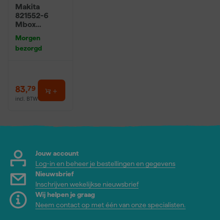
Makita
821552-6
Mbox
opbergkoffer
Morgen
nummer 4 -
bezorgd
320mm hoog
83
,
79
incl. BTW
Jouw account
Log-in en beheer je bestellingen en gegevens
Nieuwsbrief
Inschrijven wekelijkse nieuwsbrief
Wij helpen je graag
Neem contact op met één van onze specialisten.