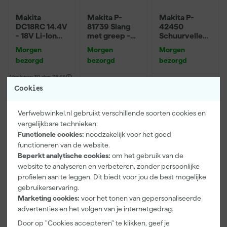
Makita
Makita P-
Makita P-
DC18RC 14.4V
81739 Slang
42450
- 18V Li-Ion
met greep -
Schuurvellen
Accu
32mm -
- 114 x 102 x
Morgen
Morgen
Morgen
snellader met
3500mm voor
K120 - Hout
bezorgd
bezorgd
bezorgd
actieve
VC2512L /
(50st)
koeling
VC3011L
Afgelopen 30 dgn
78,65
-42%
Cookies
44
,
94
,
35
,
99
77
69
incl. BTW
incl. BTW
incl. BTW
Verfwebwinkel.nl gebruikt verschillende soorten cookies en
vergelijkbare technieken:
Functionele cookies:
noodzakelijk voor het goed
functioneren van de website.
Beperkt analytische cookies:
om het gebruik van de
website te analyseren en verbeteren, zonder persoonlijke
profielen aan te leggen. Dit biedt voor jou de best mogelijke
gebruikerservaring.
Marketing cookies:
voor het tonen van gepersonaliseerde
advertenties en het volgen van je internetgedrag.
Door op "Cookies accepteren" te klikken, geef je