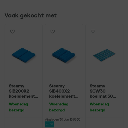
Vaak gekocht met
Steamy
Steamy
Steamy
SIB200X2
SIB400X2
SCW30
koelelement
koelelement
koelmat 30
small - 2 stuks
medium - 2
cubes
Woensdag
Woensdag
Woensdag
stuks
bezorgd
bezorgd
bezorgd
Afgelopen 30 dgn
13,95
-57%