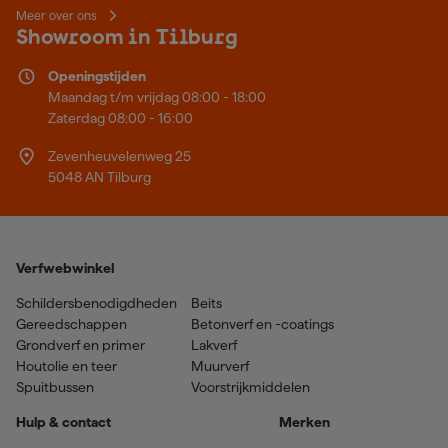
Meer over ons
Showroom in Tilburg
Openingstijden
Maandag t/m vrijdag 08:00 - 18:00
Zaterdag 08:00 - 16:00
Zevenheuvelenweg 25
5048 AN Tilburg
Verfwebwinkel
Schildersbenodigdheden
Beits
Gereedschappen
Betonverf en -coatings
Grondverf en primer
Lakverf
Houtolie en teer
Muurverf
Spuitbussen
Voorstrijkmiddelen
Hulp & contact
Merken