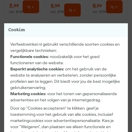
3
,
5
,
9
,
99
99
99
incl. BTW
incl. BTW
incl. BTW
Cookies
Verfwebwinkel.nl gebruikt verschillende soorten cookies en
vergelijkbare technieken:
Functionele cookies:
noodzakelijk voor het goed
functioneren van de website.
Beperkt analytische cookies:
om het gebruik van de
website te analyseren en verbeteren, zonder persoonlijke
profielen aan te leggen. Dit biedt voor jou de best mogelijke
Steamy
Steamy
Makita P-
gebruikerservaring.
SIB750X2
SIB1600
81739 Slang
Marketing cookies:
voor het tonen van gepersonaliseerde
koelelement
koelelement
met greep -
advertenties en het volgen van je internetgedrag.
large - 2 stuks
XL
32mm -
Woensdag
Woensdag
Woensdag
3500mm voor
Door op "Cookies accepteren" te klikken, geef je
bezorgd
bezorgd
bezorgd
VC2512L /
toestemming voor het gebruik van alle cookies, inclusief
VC3011L
marketingcookies voor advertentiepersonalisatie. Kies je
voor "Weigeren", dan plaatsen we alleen functionele en